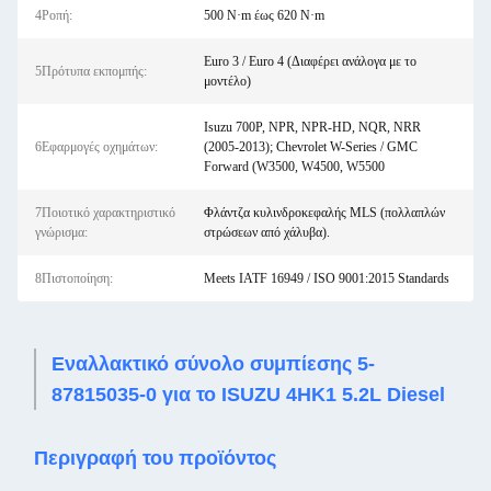
4Ροπή:
500 N·m έως 620 N·m
Euro 3 / Euro 4 (Διαφέρει ανάλογα με το
5Πρότυπα εκπομπής:
μοντέλο)
Isuzu 700P, NPR, NPR-HD, NQR, NRR
6Εφαρμογές οχημάτων:
(2005-2013); Chevrolet W-Series / GMC
Forward (W3500, W4500, W5500
7Ποιοτικό χαρακτηριστικό
Φλάντζα κυλινδροκεφαλής MLS (πολλαπλών
γνώρισμα:
στρώσεων από χάλυβα).
8Πιστοποίηση:
Meets IATF 16949 / ISO 9001:2015 Standards
Εναλλακτικό σύνολο συμπίεσης 5-
87815035-0 για το ISUZU 4HK1 5.2L Diesel
Περιγραφή του προϊόντος