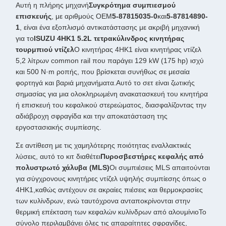
Αυτή η πλήρης μηχανή
Συγκρότημα συμπιεσμού
επισκευής
, με αριθμούς OEM
5-87815035-0
και
5-87814890-
1
, είναι ένα εξοπλισμό αντικατάστασης με ακριβή μηχανική
για το
ISUZU 4HK1 5.2L τετρακύλινδρος κινητήρας
τουρμπιού ντίζελ
Ο κινητήρας 4HK1 είναι κινητήρας ντίζελ
5,2 λίτρων common rail που παράγει 129 kW (175 hp) ισχύ
και 500 N·m ροπής, που βρίσκεται συνήθως σε μεσαία
φορτηγά και βαριά μηχανήματα.Αυτό το σετ είναι ζωτικής
σημασίας για μια ολοκληρωμένη ανακατασκευή του κινητήρα
ή επισκευή του κεφαλικού στερεώματος, διασφαλίζοντας την
αδιάβροχη σφραγίδα και την αποκατάσταση της
εργοστασιακής συμπίεσης.
Σε αντίθεση με τις χαμηλότερης ποιότητας εναλλακτικές
λύσεις, αυτό το κιτ διαθέτει
Πυροσβεστήρες κεφαλής από
πολυστρωτό χάλυβα (MLS)
Οι συμπιέσεις MLS απαιτούνται
για σύγχρονους κινητήρες ντίζελ υψηλής συμπίεσης όπως ο
4HK1,καθώς αντέχουν σε ακραίες πιέσεις και θερμοκρασίες
των κυλίνδρων, ενώ ταυτόχρονα ανταποκρίνονται στην
θερμική επέκταση των κεφαλών κυλίνδρων από αλουμίνιοΤο
σύνολο περιλαμβάνει όλες τις απαραίτητες σφραγίδες,