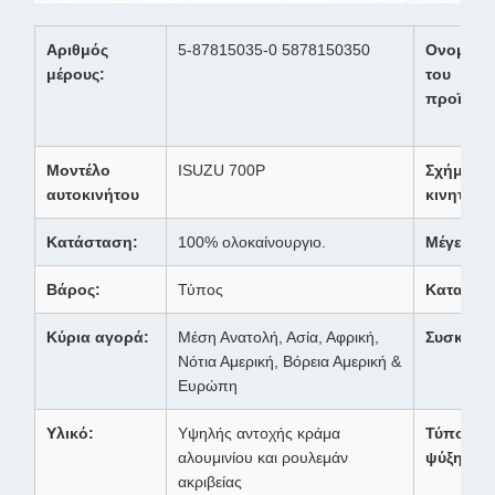
Αριθμός
5-87815035-0 5878150350
Ονομασί
μέρους:
του
προϊόντο
Μοντέλο
ISUZU 700P
Σχήμα
αυτοκινήτου
κινητήρα
Κατάσταση:
100% ολοκαίνουργιο.
Μέγεθος:
Βάρος:
Τύπος
Καταγωγ
Κύρια αγορά:
Μέση Ανατολή, Ασία, Αφρική,
Συσκευή:
Νότια Αμερική, Βόρεια Αμερική &
Ευρώπη
Υλικό:
Υψηλής αντοχής κράμα
Τύπος
αλουμινίου και ρουλεμάν
ψύξης:
ακριβείας