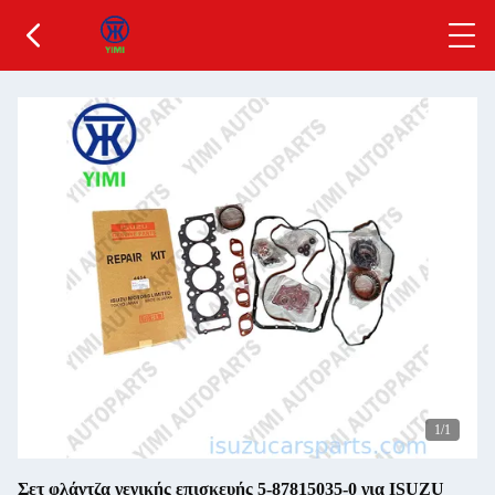
1
/1
Σετ φλάντζα γενικής επισκευής 5-87815035-0 για ISUZU