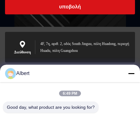
υποβολή
4F, 7η, αριθ. 2, οδός South Jinguu, πόλη Huadong, περιοχή
Huadu, πόλη Guangzhou
Διεύθυνση
Albert
james@yimiautoparts.com
Ηλεκτρονικό
6:49 PM
Good day, what product are you looking for?
0086-17820569171
Τηλεφώνημα