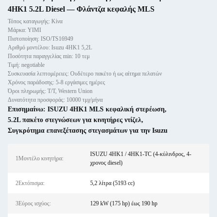
4HK1 5.2L Diesel — Φλάντζα κεφαλής MLS
Τόπος καταγωγής: Κίνα
Μάρκα: YIMI
Πιστοποίηση: ISO/TS16949
Αριθμό μοντέλου: Isuzu 4HK1 5,2L
Ποσότητα παραγγελίας min: 10 τεμ
Τιμή: negotiable
Συσκευασία λεπτομέρειες: Ουδέτερο πακέτο ή ως αίτημα πελατών
Χρόνος παράδοσης: 5-8 εργάσιμες ημέρες
Όροι πληρωμής: T/T, Western Union
Δυνατότητα προσφοράς: 10000 τμχ/μήνα
Επισημαίνω:
ISUZU 4HK1 MLS κεφαλική στερέωση
,
5.2L πακέτο στεγνώσεων για κινητήρες ντίζελ
,
Συγκρότημα επανεξέτασης στεγασμάτων για την Isuzu
ISUZU 4HK1 / 4HK1-TC (4-κύλινδρος, 4-
1Μοντέλο κινητήρα:
χρονος diesel)
2Εκτόπισμα:
5,2 λίτρα (5193 cc)
3Εύρος ισχύος:
129 kW (175 hp) έως 190 hp