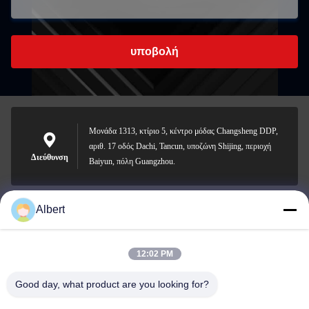
υποβολή
Μονάδα 1313, κτίριο 5, κέντρο μόδας Changsheng DDP,
αριθ. 17 οδός Dachi, Tancun, υποζώνη Shijing, περιοχή
Διεύθυνση
Baiyun, πόλη Guangzhou.
Albert
james@yimiautoparts.com
Ηλεκτρονικό
12:02 PM
Good day, what product are you looking for?
0086-17820569171