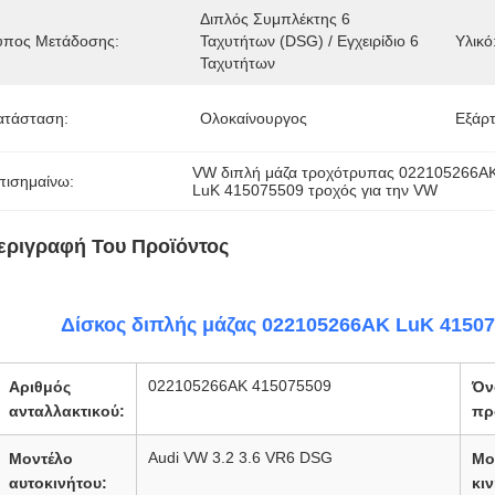
Διπλός Συμπλέκτης 6 
ύπος Μετάδοσης:
Ταχυτήτων (DSG) / Εγχειρίδιο 6 
Υλικό
Ταχυτήτων
ατάσταση:
Ολοκαίνουργος
Εξάρ
VW διπλή μάζα τροχότρυπας 022105266A
πισημαίνω:
LuK 415075509 τροχός για την VW
εριγραφή Του Προϊόντος
Δίσκος διπλής μάζας 022105266AK LuK 41507
022105266AK 415075509
Αριθμός
Όν
ανταλλακτικού:
πρ
Audi VW 3.2 3.6 VR6 DSG
Μοντέλο
Μο
αυτοκινήτου:
κι