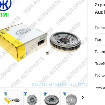
Στρο
Audi
Τροπο
Τιμή:
Τυπική
Περίο
Τρόπο
Ικανότ