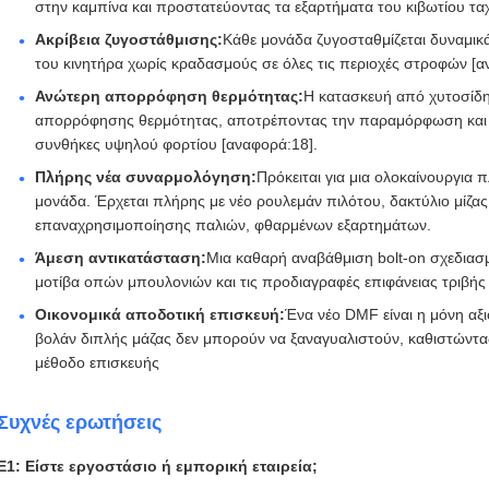
στην καμπίνα και προστατεύοντας τα εξαρτήματα του κιβωτίου τα
Ακρίβεια ζυγοστάθμισης:
Κάθε μονάδα ζυγοσταθμίζεται δυναμικά
του κινητήρα χωρίς κραδασμούς σε όλες τις περιοχές στροφών [α
Ανώτερη απορρόφηση θερμότητας:
Η κατασκευή από χυτοσίδηρ
απορρόφησης θερμότητας, αποτρέποντας την παραμόρφωση και δ
συνθήκες υψηλού φορτίου [αναφορά:18].
Πλήρης νέα συναρμολόγηση:
Πρόκειται για μια ολοκαίνουργια
μονάδα. Έρχεται πλήρης με νέο ρουλεμάν πιλότου, δακτύλιο μίζας
επαναχρησιμοποίησης παλιών, φθαρμένων εξαρτημάτων.
Άμεση αντικατάσταση:
Μια καθαρή αναβάθμιση bolt-on σχεδιασμέ
μοτίβα οπών μπουλονιών και τις προδιαγραφές επιφάνειας τριβής 
Οικονομικά αποδοτική επισκευή:
Ένα νέο DMF είναι η μόνη αξ
βολάν διπλής μάζας δεν μπορούν να ξαναγυαλιστούν, καθιστώντα
μέθοδο επισκευής
Συχνές ερωτήσεις
Ε1: Είστε εργοστάσιο ή εμπορική εταιρεία;