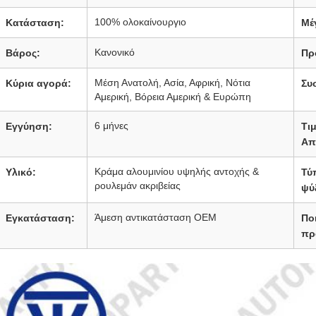
100% ολοκαίνουργιο
Κατάσταση:
Μέ
Κανονικό
Βάρος:
Πρ
Μέση Ανατολή, Ασία, Αφρική, Νότια
Κύρια αγορά:
Συ
Αμερική, Βόρεια Αμερική & Ευρώπη
6 μήνες
Εγγύηση:
Τι
Απ
Κράμα αλουμινίου υψηλής αντοχής &
Υλικό:
Τύ
ρουλεμάν ακριβείας
ψύ
Άμεση αντικατάσταση OEM
Εγκατάσταση:
Πο
πρ