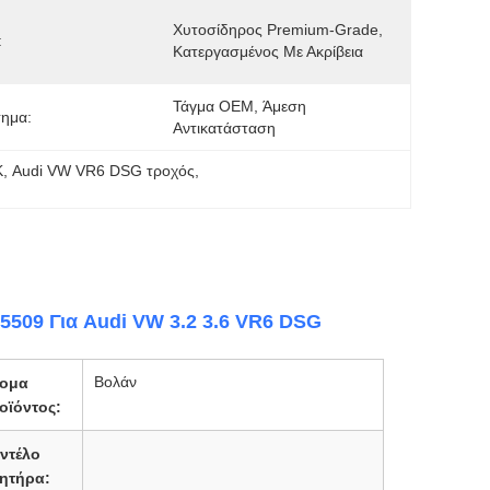
Χυτοσίδηρος Premium-Grade, 
:
Κατεργασμένος Με Ακρίβεια
Τάγμα OEM, Άμεση 
τημα:
Αντικατάσταση
K
, 
Audi VW VR6 DSG τροχός
, 
5509 Για Audi VW 3.2 3.6 VR6 DSG
Βολάν
ομα
οϊόντος:
ντέλο
νητήρα: