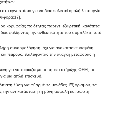
χυτήτων.
 στο εργοστάσιο για να διασφαλιστεί ομαλή λειτουργία
ναφορά:17].
ο κορυφαίας ποιότητας παρέχει εξαιρετική ικανότητα
ιασφαλίζοντας την ανθεκτικότητα του συμπλέκτη υπό
 πλήρη συναρμολόγηση, όχι για ανακατασκευασμένη
 και πείρους, εξαλείφοντας την ανάγκη μεταφοράς ή
νη για να ταιριάζει με τα σημεία στήριξης OEM, τα
για μια απλή επισκευή.
ιόπιστη λύση για φθαρμένες μονάδες. Εξ ορισμού, τα
ς την αντικατάσταση τη μόνη ασφαλή και σωστή