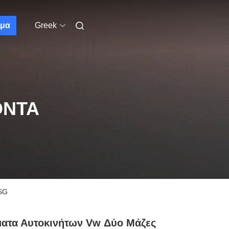
μα
Greek
ΌΝΤΑ
DSG
ατα Αυτοκινήτων Vw Δύο Μάζες