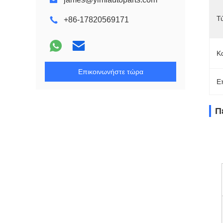
Τ
+86-17820569171
Κ
Επικοινωνήστε τώρα
Ε
Π