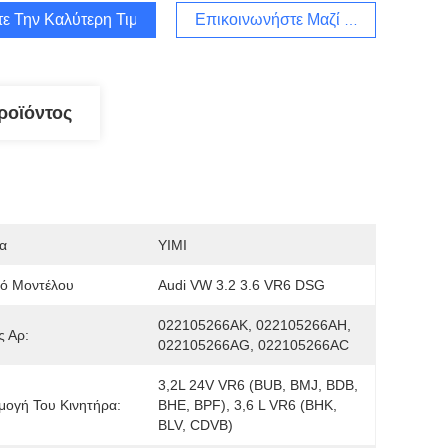
τε Την Καλύτερη Τιμή
Επικοινωνήστε Μαζί Μας
ροϊόντος
α
YIMI
μό Μοντέλου
Audi VW 3.2 3.6 VR6 DSG
022105266AK, 022105266AH, 
ς Αρ:
022105266AG, 022105266AC
3,2L 24V VR6 (BUB, BMJ, BDB, 
ογή Του Κινητήρα:
BHE, BPF), 3,6 L VR6 (BHK, 
BLV, CDVB)