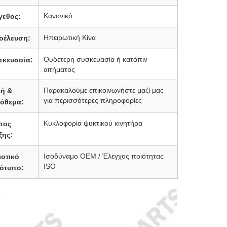
Κανονικό
γεθος:
Ηπειρωτική Κίνα
οέλευση:
Ουδέτερη συσκευασία ή κατόπιν
σκευασία:
αιτήματος
Παρακαλούμε επικοινωνήστε μαζί μας
μή &
για περισσότερες πληροφορίες
όθεμα:
Κυκλοφορία ψυκτικού κινητήρα
πος
ξης:
Ισοδύναμο OEM / Έλεγχος ποιότητας
ιοτικό
ISO
ότυπο: