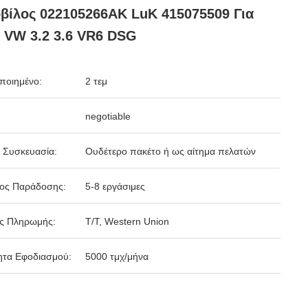
βίλος 022105266AK LuK 415075509 Για
 VW 3.2 3.6 VR6 DSG
ποιημένο:
2 τεμ
negotiable
 Συσκευασία:
Ουδέτερο πακέτο ή ως αίτημα πελατών
δος Παράδοσης:
5-8 εργάσιμες
ς Πληρωμής:
T/T, Western Union
ητα Εφοδιασμού:
5000 τμχ/μήνα