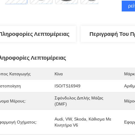
Βρεί
Πληροφορίες Λεπτομέρειας
Περιγραφή Του Π
ληροφορίες Λεπτομέρειας
όπος Καταγωγής
Κίνα
Μάρκ
ιστοποίηση
ISO/TS16949
Αριθ
Σφόνδυλος Διπλής Μάζας 
νομα Μέρους:
Μέρο
(DMF)
Audi, VW, Skoda, Κάθισμα Με 
φαρμογή Οχήματος:
Εφαρμ
Κινητήρα V6