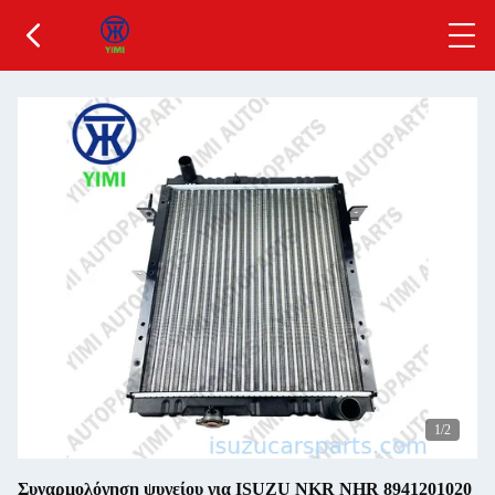
1
/2
Συναρμολόγηση ψυγείου για ISUZU NKR NHR 8941201020