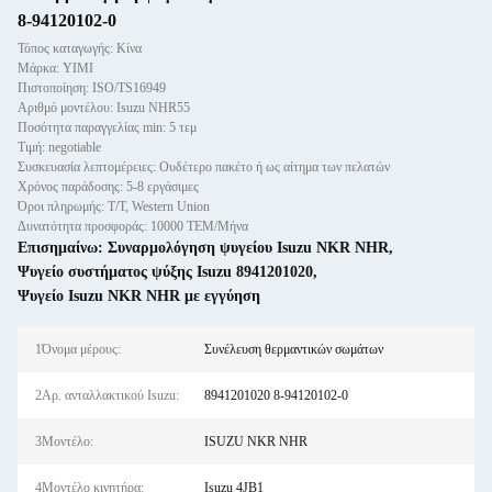
8-94120102-0
Τόπος καταγωγής: Κίνα
Μάρκα: YIMI
Πιστοποίηση: ISO/TS16949
Αριθμό μοντέλου: Isuzu NHR55
Ποσότητα παραγγελίας min: 5 τεμ
Τιμή: negotiable
Συσκευασία λεπτομέρειες: Ουδέτερο πακέτο ή ως αίτημα των πελατών
Χρόνος παράδοσης: 5-8 εργάσιμες
Όροι πληρωμής: T/T, Western Union
Δυνατότητα προσφοράς: 10000 ΤΕΜ/Μήνα
Επισημαίνω:
Συναρμολόγηση ψυγείου Isuzu NKR NHR
,
Ψυγείο συστήματος ψύξης Isuzu 8941201020
,
Ψυγείο Isuzu NKR NHR με εγγύηση
1Όνομα μέρους:
Συνέλευση θερμαντικών σωμάτων
2Αρ. ανταλλακτικού Isuzu:
8941201020 8-94120102-0
3Μοντέλο:
ISUZU NKR NHR
4Μοντέλο κινητήρα:
Isuzu 4JB1