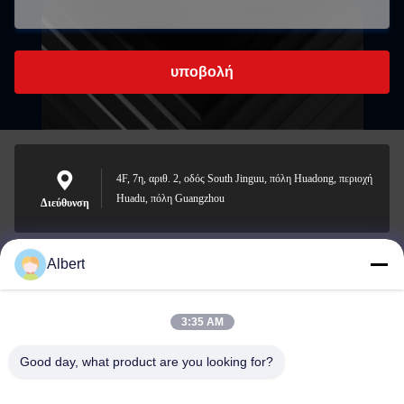
υποβολή
4F, 7η, αριθ. 2, οδός South Jinguu, πόλη Huadong, περιοχή
Huadu, πόλη Guangzhou
Διεύθυνση
Albert
james@yimiautoparts.com
Ηλεκτρονικό
3:35 AM
Good day, what product are you looking for?
0086-17820569171