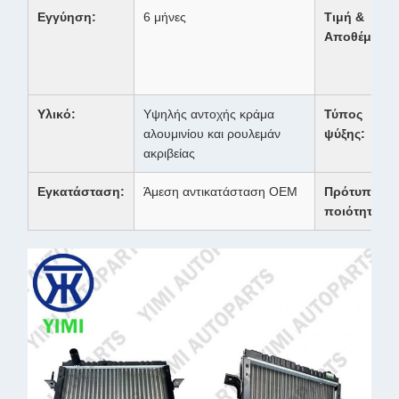
Εγγύηση:
6 μήνες
Τιμή &
Αποθέματα:
Υλικό:
Υψηλής αντοχής κράμα
Τύπος
αλουμινίου και ρουλεμάν
ψύξης:
ακριβείας
Εγκατάσταση:
Άμεση αντικατάσταση OEM
Πρότυπο
ποιότητας: