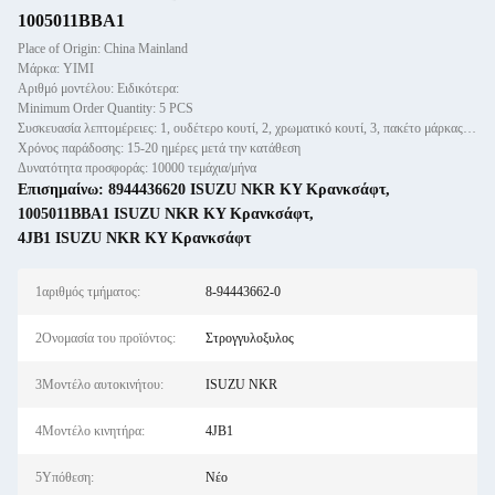
1005011BBA1
Place of Origin: China Mainland
Μάρκα: YIMI
Αριθμό μοντέλου: Ειδικότερα:
Minimum Order Quantity: 5 PCS
Συσκευασία λεπτομέρειες: 1, ουδέτερο κουτί, 2, χρωματικό κουτί, 3, πακέτο μάρκας πελάτη
Χρόνος παράδοσης: 15-20 ημέρες μετά την κατάθεση
Δυνατότητα προσφοράς: 10000 τεμάχια/μήνα
Επισημαίνω:
8944436620 ISUZU NKR KY Κρανκσάφτ
,
1005011BBA1 ISUZU NKR KY Κρανκσάφτ
,
4JB1 ISUZU NKR KY Κρανκσάφτ
1αριθμός τμήματος:
8-94443662-0
2Ονομασία του προϊόντος:
Στρογγυλοξυλος
3Μοντέλο αυτοκινήτου:
ISUZU NKR
4Μοντέλο κινητήρα:
4JB1
5Υπόθεση:
Νέο