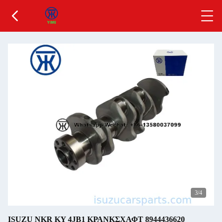
3
/4
ISUZU NKR KY 4JB1 ΚΡΑΝΚΣΧΑΦΤ 8944436620