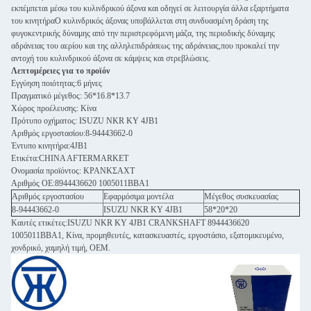
εκπέμπεται μέσω του κυλινδρικού άξονα και οδηγεί σε λειτουργία άλλα εξαρτήματα
του κινητήραΟ κυλινδρικός άξονας υποβάλλεται στη συνδυασμένη δράση της
φυγοκεντρικής δύναμης από την περιστρεφόμενη μάζα, της περιοδικής δύναμης
αδράνειας του αερίου και της αλληλεπιδράσεως της αδράνειας,που προκαλεί την
αντοχή του κυλινδρικού άξονα σε κάμψεις και στρεβλώσεις.
Λεπτομέρειες για το προϊόν
Εγγύηση ποιότητας:6 μήνες
Πραγματικό μέγεθος: 56*16.8*13.7
Χώρος προέλευσης: Κίνα
Πρότυπο οχήματος: ISUZU NKR KY 4JB1
Αριθμός εργοστασίου:8-94443662-0
Έντυπο κινητήρα:4JB1
Ετικέτα:CHINA AFTERMARKET
Ονομασία προϊόντος: ΚΡΑΝΚΣΑΧΤ
Αριθμός ΟΕ:8944436620 1005011BBA1
Αριθμός εργοστασίου
Εφαρμόσιμα μοντέλα
Μέγεθος συσκευασίας
8-94443662-0
ISUZU NKR KY 4JB1
58*20*20
Καυτές ετικέτες:ISUZU NKR KY 4JB1 CRANKSHAFT 8944436620
1005011BBA1, Κίνα, προμηθευτές, κατασκευαστές, εργοστάσιο, εξατομικευμένο,
χονδρικό, χαμηλή τιμή, OEM.