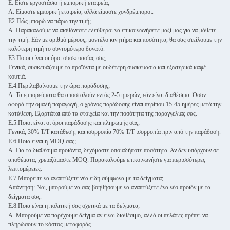
Ε: Είστε εργοστάσιο ή εμπορική εταιρεία;
Α: Είμαστε εμπορική εταιρεία, αλλά είμαστε χονδρέμποροι.
Ε2.Πώς μπορώ να πάρω την τιμή;
Α. Παρακαλούμε να αισθάνεστε ελεύθεροι να επικοινωνήσετε μαζί μας για να μάθετε
την τιμή. Εάν με αριθμό μέρους, μοντέλο κινητήρα και ποσότητα, θα σας στείλουμε την
καλύτερη τιμή το συντομότερο δυνατό.
Ε3.Ποιοι είναι οι όροι συσκευασίας σας;
Γενικά, συσκευάζουμε τα προϊόντα με ουδέτερη συσκευασία και εξωτερικά καφέ
κουτιά.
Ε.4.Περιλαβαίνουμε την ώρα παράδοσης;
Α. Τα εμπορεύματα θα αποσταλούν εντός 2-5 ημερών, εάν είναι διαθέσιμα. Όσον
αφορά την ομαλή παραγωγή, ο χρόνος παράδοσης είναι περίπου 15-45 ημέρες μετά την
κατάθεση. Εξαρτάται από τα στοιχεία και την ποσότητα της παραγγελίας σας.
Ε.5.Ποιοι είναι οι όροι παράδοσης και πληρωμής σας;
Γενικά, 30% T/T κατάθεση, και ισορροπία 70% T/T ισορροπία πριν από την παράδοση.
Ε.6.Ποια είναι η MOQ σας;
Α. Για τα διαθέσιμα προϊόντα, δεχόμαστε οποιαδήποτε ποσότητα. Αν δεν υπάρχουν σε
αποθέματα, χρειαζόμαστε MOQ. Παρακαλούμε επικοινωνήστε για περισσότερες
λεπτομέρειες.
Ε.7.Μπορείτε να αναπτύξετε νέα είδη σύμφωνα με τα δείγματα;
Απάντηση: Ναι, μπορούμε να σας βοηθήσουμε να αναπτύξετε ένα νέο προϊόν με τα
δείγματα σας.
Ε.8.Ποια είναι η πολιτική σας σχετικά με τα δείγματα;
Α. Μπορούμε να παρέχουμε δείγμα αν είναι διαθέσιμο, αλλά οι πελάτες πρέπει να
πληρώσουν το κόστος μεταφοράς.