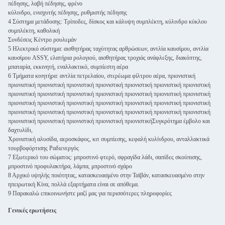
πέδησης, λαβή πέδησης, φρένο
κύλινδρο, ενισχυτής πέδησης, ρυθμιστής πέδησης
4 Σύστημα μετάδοσης: Τρίποδες, δίσκος και κάλυψη συμπλέκτη, κύλινδρο κύκλου
συμπλέκτη, καθολική
Συνδέσεις Κέντρο ρουλεμάν
5 Ηλεκτρικό σύστημα: αισθητήρας ταχύτητας αρθρώσεων, αντλία καυσίμου, αντλία
καυσίμου ASSY, ελατήρια ρολογιού, αισθητήρας τροχιάς ανάφλεξης, διακόπτης,
μπαταρία, εκκινητή, εναλλακτικό, συμπίεστη αέρα
6 Τμήματα κινητήρα: αντλία πετρελαίου, στερέωμα φίλτρου αέρα, πριονιστική
πριονιστική πριονιστική πριονιστική πριονιστική πριονιστική πριονιστική πριονιστική
πριονιστική πριονιστική πριονιστική πριονιστική πριονιστική πριονιστική πριονιστική
πριονιστική πριονιστική πριονιστική πριονιστική πριονιστική πριονιστική πριονιστική
πριονιστική πριονιστική πριονιστική πριονιστική πριονιστική πριονιστική πριονιστική
πριονιστική πριονιστική πριονιστική πριονιστική πριονιστικήΣυγκρότημα έμβολο και
δαχτυλίδι,
Χρονιστική αλυσίδα, αεροσκάφος, κιτ συμπίεσης, κεφαλή κυλίνδρου, ανταλλακτικά
τουρβοφόρτισης Ραδιενεργός
7 Εξωτερικό του σώματος: μπροστινό φτερό, σφραγίδα λάδι, σαπίδες σκούπισης,
μπροστινό προφυλακτήρα, λάμπα, μπροστινό σχάρο
8 Αρχικό υψηλής ποιότητας, κατασκευασμένο στην Ταϊβάν, κατασκευασμένο στην
ηπειρωτική Κίνα, πολλά εξαρτήματα είναι σε απόθεμα.
9 Παρακαλώ επικοινωνήστε μαζί μας για περισσότερες πληροφορίες
Γενικές ερωτήσεις