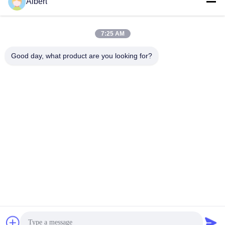
Albert
james@yimiautoparts.com
Ηλεκτρονικό
7:25 AM
Good day, what product are you looking for?
0086-17820569171
Τηλεφώνημα
Yimi (Guangzhou) Automotive Parts Co, Ltd
Βρείτε την καλύτερη τιμή
Μιλήστε τώρα.
Μιλήστε τώρα.