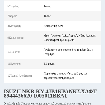
6Μέγεθος:
Τύπος
7Βάρος:
Τύπος
8Καταγωγή:
Ηπειρωτική Κίνα
Μέση Ανατολή, Ασία, Αφρική, Νότια Αμερική,
9Κύρια αγορά:
Βόρεια Αμερική & Ευρώπη
Ανεξάρτητη συσκευασία ή να το κάνει όπως
10Πακέτο:
ζητήθηκε.
11Εγγύηση:
Έξι μήνες.
Παρακαλώ επικοινωνήστε μαζί μας για
12Τιμή & Αποθέματα:
περισσότερες πληροφορίες.
ISUZU NKR
KY
4JB1
ΚΡΑΝΚΣΧΑΦΤ
8944436620 1005011BBA1
Ο κυλινδρικός άξονας είναι το πιο σημαντικό συστατικό σε έναν κινητήρα.που