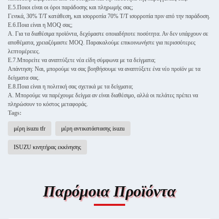
Ε.5.Ποιοι είναι οι όροι παράδοσης και πληρωμής σας;
Γενικά, 30% T/T κατάθεση, και ισορροπία 70% T/T ισορροπία πριν από την παράδοση.
Ε.6.Ποια είναι η MOQ σας;
Α. Για τα διαθέσιμα προϊόντα, δεχόμαστε οποιαδήποτε ποσότητα. Αν δεν υπάρχουν σε
αποθέματα, χρειαζόμαστε MOQ. Παρακαλούμε επικοινωνήστε για περισσότερες
λεπτομέρειες.
Ε.7.Μπορείτε να αναπτύξετε νέα είδη σύμφωνα με τα δείγματα;
Απάντηση: Ναι, μπορούμε να σας βοηθήσουμε να αναπτύξετε ένα νέο προϊόν με τα
δείγματα σας.
Ε.8.Ποια είναι η πολιτική σας σχετικά με τα δείγματα;
Α. Μπορούμε να παρέχουμε δείγμα αν είναι διαθέσιμο, αλλά οι πελάτες πρέπει να
πληρώσουν το κόστος μεταφοράς.
Tags:
μέρη isuzu tfr
μέρη αντικατάστασης isuzu
ISUZU κινητήρας εκκίνησης
Παρόμοια Προϊόντα