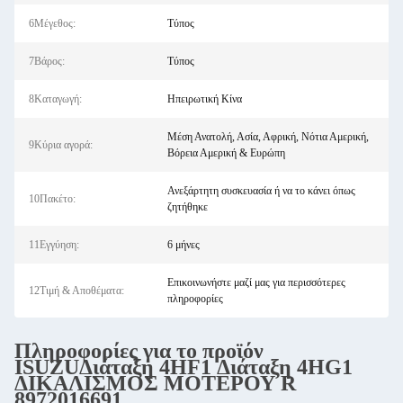
6Μέγεθος:
Τύπος
7Βάρος:
Τύπος
8Καταγωγή:
Ηπειρωτική Κίνα
Μέση Ανατολή, Ασία, Αφρική, Νότια Αμερική,
9Κύρια αγορά:
Βόρεια Αμερική & Ευρώπη
Ανεξάρτητη συσκευασία ή να το κάνει όπως
10Πακέτο:
ζητήθηκε
11Εγγύηση:
6 μήνες
Επικοινωνήστε μαζί μας για περισσότερες
12Τιμή & Αποθέματα:
πληροφορίες
Πληροφορίες για το προϊόν
ISUZU
Διάταξη 4HF1 Διάταξη 4HG1
ΔΙΚΑΛΙΣΜΟΣ ΜΟΤΕΡΟΥ R
8972016691