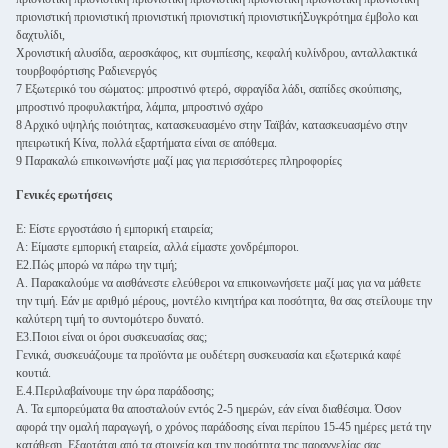
πριονιστική πριονιστική πριονιστική πριονιστική πριονιστικήΣυγκρότημα έμβολο και
δαχτυλίδι,
Χρονιστική αλυσίδα, αεροσκάφος, κιτ συμπίεσης, κεφαλή κυλίνδρου, ανταλλακτικά
τουρβοφόρτισης Ραδιενεργός
7 Εξωτερικό του σώματος: μπροστινό φτερό, σφραγίδα λάδι, σαπίδες σκούπισης,
μπροστινό προφυλακτήρα, λάμπα, μπροστινό σχάρο
8 Αρχικό υψηλής ποιότητας, κατασκευασμένο στην Ταϊβάν, κατασκευασμένο στην
ηπειρωτική Κίνα, πολλά εξαρτήματα είναι σε απόθεμα.
9 Παρακαλώ επικοινωνήστε μαζί μας για περισσότερες πληροφορίες
Γενικές ερωτήσεις
Ε: Είστε εργοστάσιο ή εμπορική εταιρεία;
Α: Είμαστε εμπορική εταιρεία, αλλά είμαστε χονδρέμποροι.
Ε2.Πώς μπορώ να πάρω την τιμή;
Α. Παρακαλούμε να αισθάνεστε ελεύθεροι να επικοινωνήσετε μαζί μας για να μάθετε
την τιμή. Εάν με αριθμό μέρους, μοντέλο κινητήρα και ποσότητα, θα σας στείλουμε την
καλύτερη τιμή το συντομότερο δυνατό.
Ε3.Ποιοι είναι οι όροι συσκευασίας σας;
Γενικά, συσκευάζουμε τα προϊόντα με ουδέτερη συσκευασία και εξωτερικά καφέ
κουτιά.
Ε.4.Περιλαβαίνουμε την ώρα παράδοσης;
Α. Τα εμπορεύματα θα αποσταλούν εντός 2-5 ημερών, εάν είναι διαθέσιμα. Όσον
αφορά την ομαλή παραγωγή, ο χρόνος παράδοσης είναι περίπου 15-45 ημέρες μετά την
κατάθεση. Εξαρτάται από τα στοιχεία και την ποσότητα της παραγγελίας σας.