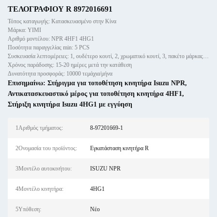
ΤΕΛΟΓΡΑΦΙΟΥ R 8972016691
Τόπος καταγωγής: Κατασκευασμένο στην Κίνα
Μάρκα: YIMI
Αριθμό μοντέλου: NPR 4HF1 4HG1
Ποσότητα παραγγελίας min: 5 PCS
Συσκευασία λεπτομέρειες: 1, ουδέτερο κουτί, 2, χρωματικό κουτί, 3, πακέτο μάρκας πελάτη
Χρόνος παράδοσης: 15-20 ημέρες μετά την κατάθεση
Δυνατότητα προσφοράς: 10000 τεμάχια/μήνα
Επισημαίνω:
Στήριγμα για τοποθέτηση κινητήρα Isuzu NPR
,
Αντικατασκευαστικό μέρος για τοποθέτηση κινητήρα 4HF1
,
Στήριξη κινητήρα Isuzu 4HG1 με εγγύηση
1Αριθμός τμήματος:
8-97201669-1
2Ονομασία του προϊόντος:
Εγκατάσταση κινητήρα R
3Μοντέλο αυτοκινήτου:
ISUZU NPR
4Μοντέλο κινητήρα:
4HG1
5Υπόθεση:
Νέο