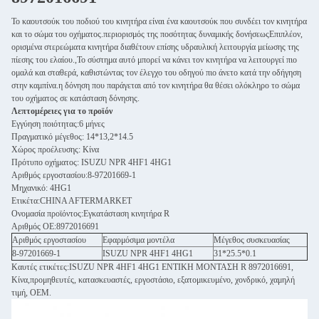
Το καουτσούκ του ποδιού του κινητήρα είναι ένα καουτσούκ που συνδέει τον κινητήρα
και το σώμα του οχήματος.περιορισμός της ποσότητας δυναμικής δονήσεωςΕπιπλέον,
ορισμένα στερεώματα κινητήρα διαθέτουν επίσης υδραυλική λειτουργία μείωσης της
πίεσης του ελαίου.,Το σύστημα αυτό μπορεί να κάνει τον κινητήρα να λειτουργεί πιο
ομαλά και σταθερά, καθιστώντας τον έλεγχο του οδηγού πιο άνετο κατά την οδήγηση
στην καμπίνα.η δόνηση που παράγεται από τον κινητήρα θα θέσει ολόκληρο το σώμα
του οχήματος σε κατάσταση δόνησης.
Λεπτομέρειες για το προϊόν
Εγγύηση ποιότητας:6 μήνες
Πραγματικό μέγεθος: 14*13,2*14.5
Χώρος προέλευσης: Κίνα
Πρότυπο οχήματος: ISUZU NPR 4HF1 4HG1
Αριθμός εργοστασίου:8-97201669-1
Μηχανικό: 4HG1
Ετικέτα:CHINA AFTERMARKET
Ονομασία προϊόντος:Εγκατάσταση κινητήρα R
Αριθμός ΟΕ:8972016691
Αριθμός εργοστασίου
Εφαρμόσιμα μοντέλα
Μέγεθος συσκευασίας
8-97201669-1
ISUZU NPR 4HF1 4HG1
31*25.5*0.1
Καυτές ετικέτες:ISUZU NPR 4HF1 4HG1 ΕΝΤΙΚΗ ΜΟΝΤΑΣΗ R 8972016691,
Κίνα,προμηθευτές, κατασκευαστές, εργοστάσιο, εξατομικευμένο, χονδρικό, χαμηλή
τιμή, OEM.