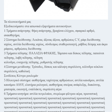
Τα πλεονεκτήματά μας
Εξειδικευόμαστε στα ιαπωνικά εξαρτήματα αυτοκινήτων.
1 Τμήματα ανάρτησης: θήκη ανάρτησης, βραχίονα ελέγχου, σφαιρικό αρθρό,
αναισθητήρα,
2 Σύστημα διεύθυνσης: Λεκάνια, άξονας άξονα, αρθρώσεις C.V, ράφι διεύθυνσης
ισχύος, αντλία διεύθυνσης ισχύος, σύνδεσμος σταθεροποιητή, ράβδος δέσμης και άκρο
ράφους, αρθρώσεις διεύθυνσης
3 Τμήματα πέδησης: ΠΑΛΑΣΙΑ ΦΡΑΚΗΣ, Τάμπανο και δίσκος πέδησης, παπούτσι
πέδησης, λαβή πέδησης, πέδηση
κύλινδρο, ενισχυτής πέδησης, ρυθμιστής πέδησης
4 Σύστημα μετάδοσης: Τρίποδες, δίσκος και κάλυψη συμπλέκτη, κύλινδρο κύκλου
συμπλέκτη, καθολική
Συνδέσεις Κέντρο ρουλεμάν
5 Ηλεκτρικό σύστημα: αισθητήρας ταχύτητας αρθρώσεων, αντλία καυσίμου, αντλία
καυσίμου ASSY, ελατήρια ρολογιού, αισθητήρας σπείρας ανάφλεξης, διακόπτης,
μπαταρία, εκκινητή, εναλλάκτη, συμπίεστη αέρα
6 Τμήματα κινητήρα: αντλία πετρελαίου, στερέωμα φίλτρου αέρα, πριονιστική
πριονιστική πριονιστική πριονιστική πριονιστική πριονιστική πριονιστική πριονιστική
πριονιστική πριονιστική πριονιστική πριονιστική πριονιστική πριονιστική πριονιστική
πριονιστική πριονιστική πριονιστική πριονιστική πριονιστική πριονιστική πριονιστική
πριονιστική πριονιστική πριονιστική πριονιστική πριονιστική πριονιστική πριονιστική