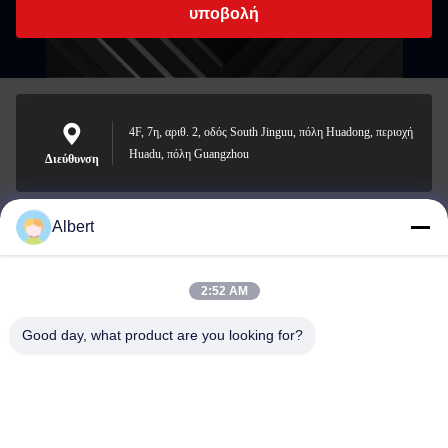
υποβολή
4F, 7η, αριθ. 2, οδός South Jinguu, πόλη Huadong, περιοχή
Huadu, πόλη Guangzhou
Διεύθυνση
Albert
james@yimiautoparts.com
Ηλεκτρονικό
2:52 AM
Good day, what product are you looking for?
0086-17820569171
Τηλεφώνημα