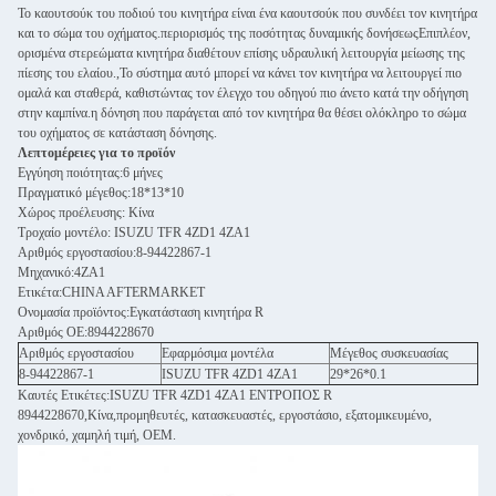
Το καουτσούκ του ποδιού του κινητήρα είναι ένα καουτσούκ που συνδέει τον κινητήρα
και το σώμα του οχήματος.περιορισμός της ποσότητας δυναμικής δονήσεωςΕπιπλέον,
ορισμένα στερεώματα κινητήρα διαθέτουν επίσης υδραυλική λειτουργία μείωσης της
πίεσης του ελαίου.,Το σύστημα αυτό μπορεί να κάνει τον κινητήρα να λειτουργεί πιο
ομαλά και σταθερά, καθιστώντας τον έλεγχο του οδηγού πιο άνετο κατά την οδήγηση
στην καμπίνα.η δόνηση που παράγεται από τον κινητήρα θα θέσει ολόκληρο το σώμα
του οχήματος σε κατάσταση δόνησης.
Λεπτομέρειες για το προϊόν
Εγγύηση ποιότητας:6 μήνες
Πραγματικό μέγεθος:18*13*10
Χώρος προέλευσης: Κίνα
Τροχαίο μοντέλο: ISUZU TFR 4ZD1 4ZA1
Αριθμός εργοστασίου:8-94422867-1
Μηχανικό:4ZA1
Ετικέτα:CHINA AFTERMARKET
Ονομασία προϊόντος:Εγκατάσταση κινητήρα R
Αριθμός ΟΕ:8944228670
Αριθμός εργοστασίου
Εφαρμόσιμα μοντέλα
Μέγεθος συσκευασίας
8-94422867-1
ISUZU TFR 4ZD1 4ZA1
29*26*0.1
Καυτές Ετικέτες:ISUZU TFR 4ZD1 4ZA1 ΕΝΤΡΟΠΟΣ R
8944228670,Κίνα,προμηθευτές, κατασκευαστές, εργοστάσιο, εξατομικευμένο,
χονδρικό, χαμηλή τιμή, OEM.