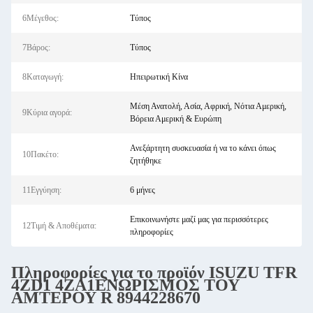
6Μέγεθος:
Τύπος
7Βάρος:
Τύπος
8Καταγωγή:
Ηπειρωτική Κίνα
Μέση Ανατολή, Ασία, Αφρική, Νότια Αμερική,
9Κύρια αγορά:
Βόρεια Αμερική & Ευρώπη
Ανεξάρτητη συσκευασία ή να το κάνει όπως
10Πακέτο:
ζητήθηκε
11Εγγύηση:
6 μήνες
Επικοινωνήστε μαζί μας για περισσότερες
12Τιμή & Αποθέματα:
πληροφορίες
Πληροφορίες για το προϊόν
ISUZU
TFR
4ZD1
4ZA1
ΕΝΩΡΙΣΜΟΣ ΤΟΥ
ΑΜΤΕΡΟΥ R 8944228670