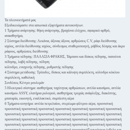
Τα πλεονεκτήματά μας
Εξειδικευόμαστε στα ιαπωνικά εξαρτήματα αυτοκινήτων.
1 Τμήματα ανάρτησης: θήκη ανάρτησης, βραχίονα ελέγχου, σφαιρικό αρθρό,
αναισθητήρα,
2 Σύστημα διεύθυνσης: Λεκάνια, άξονας άξονα, αρθρώσεις C.V, ράφι διεύθυνσης
ισχύος, αντλία διεύθυνσης ισχύος, σύνδεσμος σταθεροποιητή, ράβδος δέσμης και άκρο
ράφους, αρθρώσεις διεύθυνσης
3 Τμήματα πέδησης: ΠΑΛΑΣΙΑ ΦΡΑΚΗΣ, Τάμπανο και δίσκος πέδησης, παπούτσι
πέδησης, λαβή πέδησης, πέδηση
κύλινδρο, ενισχυτής πέδησης, ρυθμιστής πέδησης
4 Σύστημα μετάδοσης: Τρίποδες, δίσκος και κάλυψη συμπλέκτη, κύλινδρο κύκλου
συμπλέκτη, καθολική
Συνδέσεις Κέντρο ρουλεμάν
5 Ηλεκτρικό σύστημα: αισθητήρας ταχύτητας αρθρώσεων, αντλία καυσίμου, αντλία
καυσίμου ASSY, ελατήρια ρολογιού, αισθητήρας τροχιάς ανάφλεξης, διακόπτης,
μπαταρία, εκκινητή, εναλλακτικό, συμπίεστη αέρα
6 Τμήματα κινητήρα: αντλία πετρελαίου, στερέωμα φίλτρου αέρα, πριονιστική
πριονιστική πριονιστική πριονιστική πριονιστική πριονιστική πριονιστική πριονιστική
πριονιστική πριονιστική πριονιστική πριονιστική πριονιστική πριονιστική πριονιστική
πριονιστική πριονιστική πριονιστική πριονιστική πριονιστική πριονιστική πριονιστική
πριονιστική πριονιστική πριονιστική πριονιστική πριονιστική πριονιστική πριονιστική
πριονιστική πριονιστική πριονιστική πριονιστική πριονιστικήΣυγκρότημα έμβολο και