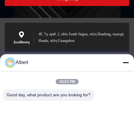
4F, 7η, αριθ. 2, οδός South Jinguu, πόλη Huadong, περιοχή
Huadu, πόλη Guangzhou
Διεύθυνση
Albert
james@yimiautoparts.com
Ηλεκτρονικό
10:21 PM
Good day, what product are you looking for?
0086-17820569171
Τηλεφώνημα