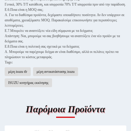
Γενικά, 30% T/T κατάθεση, και ισορροπία 70% T/T ισορροπία πριν από την παράδοση.
Ε.6.Ποια είναι η MOQ σας;
Α. Για τα διαθέσιμα προϊόντα, δεχόμαστε οποιαδήποτε ποσότητα. Αν δεν υπάρχουν σε
αποθέματα, χρειαζόμαστε MOQ. Παρακαλούμε επικοινωνήστε για περισσότερες
λεπτομέρειες.
Ε.7.Μπορείτε να αναπτύξετε νέα είδη σύμφωνα με τα δείγματα;
Απάντηση: Ναι, μπορούμε να σας βοηθήσουμε να αναπτύξετε ένα νέο προϊόν με τα
δείγματα σας.
Ε.8.Ποια είναι η πολιτική σας σχετικά με τα δείγματα;
Α. Μπορούμε να παρέχουμε δείγμα αν είναι διαθέσιμο, αλλά οι πελάτες πρέπει να
πληρώσουν το κόστος μεταφοράς.
Tags:
μέρη isuzu tfr
μέρη αντικατάστασης isuzu
ISUZU κινητήρας εκκίνησης
Παρόμοια Προϊόντα