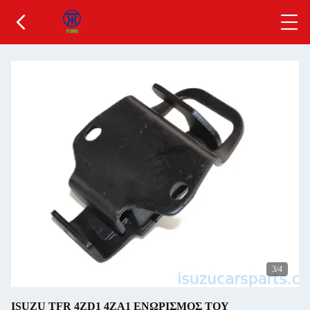
3
/4
ISUZU TFR 4ZD1 4ZA1 ΕΝΩΡΙΣΜΟΣ ΤΟΥ