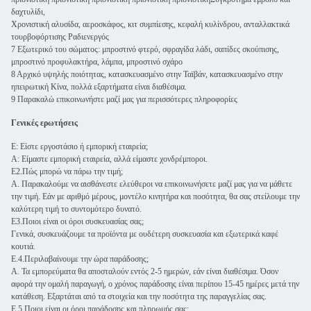
δαχτυλίδι,
Χρονιστική αλυσίδα, αεροσκάφος, κιτ συμπίεσης, κεφαλή κυλίνδρου, ανταλλακτικά
τουρβοφόρτισης Ραδιενεργός
7 Εξωτερικό του σώματος: μπροστινό φτερό, σφραγίδα λάδι, σαπίδες σκούπισης,
μπροστινό προφυλακτήρα, λάμπα, μπροστινό σχάρο
8 Αρχικό υψηλής ποιότητας, κατασκευασμένο στην Ταϊβάν, κατασκευασμένο στην
ηπειρωτική Κίνα, πολλά εξαρτήματα είναι διαθέσιμα.
9 Παρακαλώ επικοινωνήστε μαζί μας για περισσότερες πληροφορίες
Γενικές ερωτήσεις
Ε: Είστε εργοστάσιο ή εμπορική εταιρεία;
Α: Είμαστε εμπορική εταιρεία, αλλά είμαστε χονδρέμποροι.
Ε2.Πώς μπορώ να πάρω την τιμή;
Α. Παρακαλούμε να αισθάνεστε ελεύθεροι να επικοινωνήσετε μαζί μας για να μάθετε
την τιμή. Εάν με αριθμό μέρους, μοντέλο κινητήρα και ποσότητα, θα σας στείλουμε την
καλύτερη τιμή το συντομότερο δυνατό.
Ε3.Ποιοι είναι οι όροι συσκευασίας σας;
Γενικά, συσκευάζουμε τα προϊόντα με ουδέτερη συσκευασία και εξωτερικά καφέ
κουτιά.
Ε.4.Περιλαβαίνουμε την ώρα παράδοσης;
Α. Τα εμπορεύματα θα αποσταλούν εντός 2-5 ημερών, εάν είναι διαθέσιμα. Όσον
αφορά την ομαλή παραγωγή, ο χρόνος παράδοσης είναι περίπου 15-45 ημέρες μετά την
κατάθεση. Εξαρτάται από τα στοιχεία και την ποσότητα της παραγγελίας σας.
Ε.5.Ποιοι είναι οι όροι παράδοσης και πληρωμής σας;