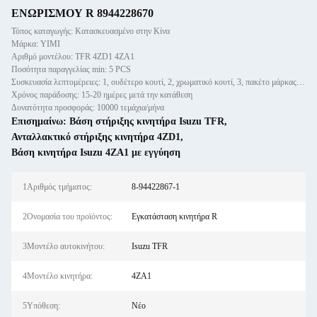
ΕΝΩΡΙΣΜΟΥ R 8944228670
Τόπος καταγωγής: Κατασκευασμένο στην Κίνα
Μάρκα: YIMI
Αριθμό μοντέλου: TFR 4ZD1 4ZA1
Ποσότητα παραγγελίας min: 5 PCS
Συσκευασία λεπτομέρειες: 1, ουδέτερο κουτί, 2, χρωματικό κουτί, 3, πακέτο μάρκας πελάτη
Χρόνος παράδοσης: 15-20 ημέρες μετά την κατάθεση
Δυνατότητα προσφοράς: 10000 τεμάχια/μήνα
Επισημαίνω:
Βάση στήριξης κινητήρα Isuzu TFR
,
Ανταλλακτικό στήριξης κινητήρα 4ZD1
,
Βάση κινητήρα Isuzu 4ZA1 με εγγύηση
1Αριθμός τμήματος:
8-94422867-1
2Ονομασία του προϊόντος:
Εγκατάσταση κινητήρα R
3Μοντέλο αυτοκινήτου:
Isuzu TFR
4Μοντέλο κινητήρα:
4ZA1
5Υπόθεση:
Νέο