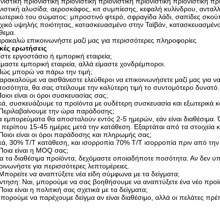
νιστική πριονιστική πριονιστική πριονιστική πριονιστική πριονιστική π
ιστική αλυσίδα, αεροσκάφος, κιτ συμπίεσης, κεφαλή κυλίνδρου, ανταλ
ωτερικό του σώματος: μπροστινό φτερό, σφραγίδα λάδι, σαπίδες σκο
χικό υψηλής ποιότητας, κατασκευασμένο στην Ταϊβάν, κατασκευασμένο 
θεμα.
ρακαλώ επικοινωνήστε μαζί μας για περισσότερες πληροφορίες
ικές ερωτήσεις
ίστε εργοστάσιο ή εμπορική εταιρεία;
ίμαστε εμπορική εταιρεία, αλλά είμαστε χονδρέμποροι.
Πώς μπορώ να πάρω την τιμή;
αρακαλούμε να αισθάνεστε ελεύθεροι να επικοινωνήσετε μαζί μας για να
ποσότητα, θα σας στείλουμε την καλύτερη τιμή το συντομότερο δυνατό.
οιοι είναι οι όροι συσκευασίας σας;
κά, συσκευάζουμε τα προϊόντα με ουδέτερη συσκευασία και εξωτερικά κ
.Περιλαβαίνουμε την ώρα παράδοσης;
α εμπορεύματα θα αποσταλούν εντός 2-5 ημερών, εάν είναι διαθέσιμ
ι περίπου 15-45 ημέρες μετά την κατάθεση. Εξαρτάται από τα στοιχεία 
Ποιοι είναι οι όροι παράδοσης και πληρωμής σας;
κά, 30% T/T κατάθεση, και ισορροπία 70% T/T ισορροπία πριν από τη
Ποια είναι η MOQ σας;
ια τα διαθέσιμα προϊόντα, δεχόμαστε οποιαδήποτε ποσότητα. Αν δεν
οινωνήστε για περισσότερες λεπτομέρειες.
Μπορείτε να αναπτύξετε νέα είδη σύμφωνα με τα δείγματα;
τηση: Ναι, μπορούμε να σας βοηθήσουμε να αναπτύξετε ένα νέο προϊό
Ποια είναι η πολιτική σας σχετικά με τα δείγματα;
πορούμε να παρέχουμε δείγμα αν είναι διαθέσιμο, αλλά οι πελάτες πρ