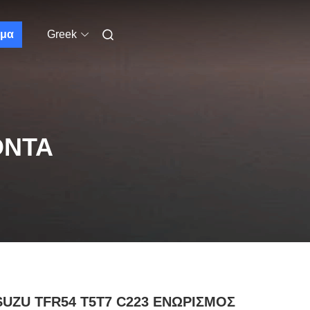
μα
Greek
ΌΝΤΑ
ISUZU TFR54 T5T7 C223 ΕΝΩΡΙΣΜΟΣ