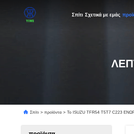
Σπίτι
Σχετικά με εμάς
προϊ
ΛΕΠ
Σπίτι
>
προϊόντα
>
Το ISUZU TFR54 T5T7 C223 ΕΝΩ
προϊόντα