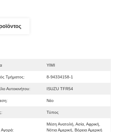
ροϊόντος
α
YIMI
ός Τμήματος:
8-94334158-1
λο Αυτοκινήτου:
ISUZU TFR54
εση:
Νέο
ς:
Τύπος
Μέση Ανατολή, Ασία, Αφρική, 
 Αγορά:
Νότια Αμερική, Βόρεια Αμερική 