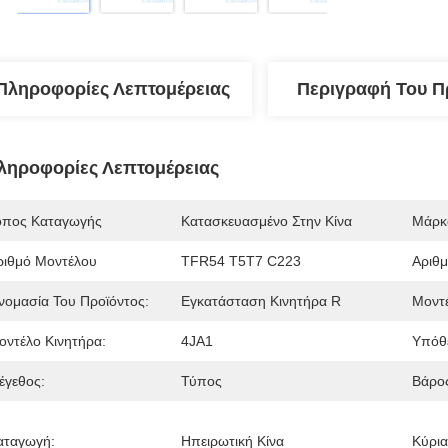
Πληροφορίες Λεπτομέρειας
Περιγραφή Του Π
ληροφορίες Λεπτομέρειας
όπος Καταγωγής
Κατασκευασμένο Στην Κίνα
Μάρκ
ριθμό Μοντέλου
TFR54 T5T7 C223
Αριθμ
νομασία Του Προϊόντος:
Εγκατάσταση Κινητήρα R
Μοντέ
οντέλο Κινητήρα:
4JA1
Υπόθ
έγεθος:
Τύπος
Βάρο
αταγωγή:
Ηπειρωτική Κίνα
Κύρια