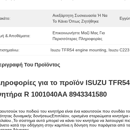
Ανεξάρτητη Συσκευασία Ή Να 
ακέτο:
Εγγύ
Το Κάνει Όπως Ζητήθηκε
Επικοινωνήστε Μαζί Μας Για 
ιμή & Αποθέματα:
Περισσότερες Πληροφορίες
πισημαίνω:
Isuzu TFR54 engine mounting
, 
Isuzu C223
εριγραφή Του Προϊόντος
ηροφορίες για το προϊόν
ISUZU
TFR54
νητήρα R 1001040AA 8943341580
αουτσούκ του ποδιού του κινητήρα είναι ένα καουτσούκ που συνδέει τ
τητας δυναμικής δονήσεωςΕπιπλέον, ορισμένα στερεώματα κινητήρα δι
ελαίου.,Το σύστημα αυτό μπορεί να κάνει τον κινητήρα να λειτουργεί π
άνετο κατά την οδήγηση στην καμπίνα.η δόνηση που παράγεται από το
άσταση δόνησης.