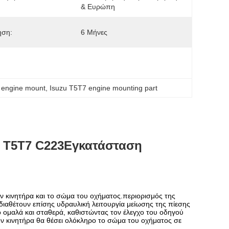
& Ευρώπη
ηση:
6 Μήνες
 engine mount
, 
Isuzu T5T7 engine mounting part
Τ5Τ7
C223
Εγκατάσταση
ον κινητήρα και το σώμα του οχήματος.περιορισμός της
αθέτουν επίσης υδραυλική λειτουργία μείωσης της πίεσης
ιο ομαλά και σταθερά, καθιστώντας τον έλεγχο του οδηγού
ν κινητήρα θα θέσει ολόκληρο το σώμα του οχήματος σε