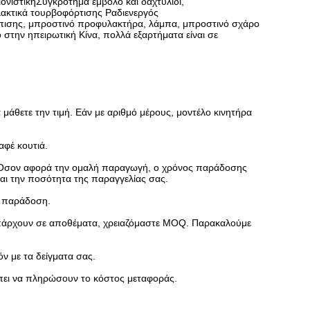
ριονιστικήΣυγκρότημα έμβολο και δαχτυλίδι,
λακτικά τουρβοφόρτισης Ραδιενεργός
ύπισης, μπροστινό προφυλακτήρα, λάμπα, μπροστινό σχάρο
στην ηπειρωτική Κίνα, πολλά εξαρτήματα είναι σε
 μάθετε την τιμή. Εάν με αριθμό μέρους, μοντέλο κινητήρα
αφέ κουτιά.
α. Όσον αφορά την ομαλή παραγωγή, ο χρόνος παράδοσης
και την ποσότητα της παραγγελίας σας.
ν παράδοση.
 υπάρχουν σε αποθέματα, χρειαζόμαστε MOQ. Παρακαλούμε
ν με τα δείγματα σας.
έπει να πληρώσουν το κόστος μεταφοράς.