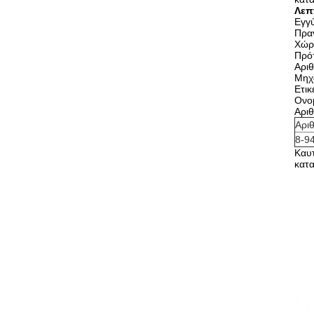
Λεπ
Εγγ
Πραγ
Χώρ
Πρό
Αρι
Μηχ
Ετι
Ονο
Αρι
Αρι
8-9
Καυ
κατα