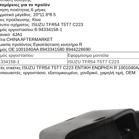
τομέρειες για το προϊόν
ύηση ποιότητας:6 μήνες
ματικό μέγεθος: 20*11.8*8.5
ος προέλευσης: Κίνα
τυπο οχήματος: ISUZU TFR54 T5T7 C223
θμός εργοστασίου:8-94334158-1
ανικό: 4JA1
κέτα:CHINA AFTERMARKET
μασία προϊόντος:Εγκατάσταση κινητήρα R
θμός ΟΕ:1001040AA 8943341580 8944228690
θμός εργοστασίου
Εφαρμόσιμα μοντέλα
4334158-1
ISUZU TFR54 T5T7 C223
τές ετικέτες:ISUZU TFR54 T5T7 C223 ΕΝΤΙΚΗ ΕΝΩΡΗΣΗ R 1001040AA
σκευαστές, εργοστάσιο, εξατομικευμένο, χονδρικό, χαμηλή τιμή, OEM.