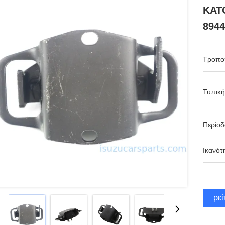
ΚΑΤ
8944
Τροπο
Τυπική
Περίο
Ικανότ
Βρεί