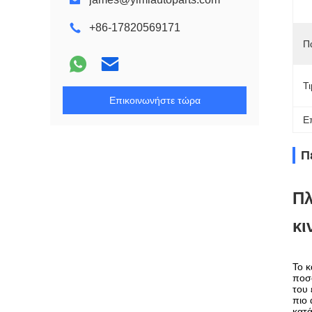
+86-17820569171
Π
Τ
Επικοινωνήστε τώρα
Ε
Π
Πλ
κι
Το κ
ποσό
του 
πιο 
κατ