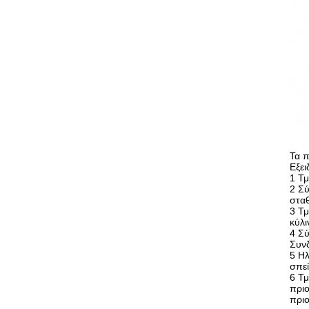
Τα 
Εξει
1 Τμ
2 Σύ
σταθ
3 Τ
κύλι
4 Σύ
Συνδ
5 Ηλ
σπεί
6 Τμ
πριο
πριο