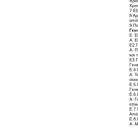
πριο
Χρον
7 Εξ
8 Αρ
από
9 Πα
Γεν
Ε: Ε
Α: Ε
Ε2.
Α. Π
και 
Ε3.Π
Γενι
Ε.4
Α. Τ
είνα
Ε.5.
Γενι
Ε.6.
Α. Γ
επικ
Ε.7.
Απάν
Ε.8.
Α. Μ