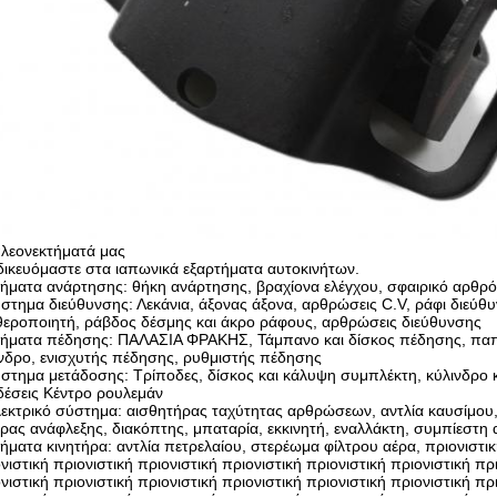
πλεονεκτήματά μας
δικευόμαστε στα ιαπωνικά εξαρτήματα αυτοκινήτων.
ήματα ανάρτησης: θήκη ανάρτησης, βραχίονα ελέγχου, σφαιρικό αρθρό
στημα διεύθυνσης: Λεκάνια, άξονας άξονα, αρθρώσεις C.V, ράφι διεύθ
εροποιητή, ράβδος δέσμης και άκρο ράφους, αρθρώσεις διεύθυνσης
μήματα πέδησης: ΠΑΛΑΣΙΑ ΦΡΑΚΗΣ, Τάμπανο και δίσκος πέδησης, πα
νδρο, ενισχυτής πέδησης, ρυθμιστής πέδησης
στημα μετάδοσης: Τρίποδες, δίσκος και κάλυψη συμπλέκτη, κύλινδρο 
έσεις Κέντρο ρουλεμάν
εκτρικό σύστημα: αισθητήρας ταχύτητας αρθρώσεων, αντλία καυσίμου,
ρας ανάφλεξης, διακόπτης, μπαταρία, εκκινητή, εναλλάκτη, συμπίεστη 
ήματα κινητήρα: αντλία πετρελαίου, στερέωμα φίλτρου αέρα, πριονιστική
νιστική πριονιστική πριονιστική πριονιστική πριονιστική πριονιστική πρ
νιστική πριονιστική πριονιστική πριονιστική πριονιστική πριονιστική πρ