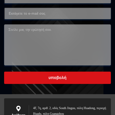
υποβολή
4F, 7η, αριθ. 2, οδός South Jinguu, πόλη Huadong, περιοχή
Huadu, πόλη Guangzhou