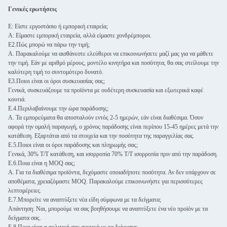
Γενικές ερωτήσεις
Ε: Είστε εργοστάσιο ή εμπορική εταιρεία;
Α: Είμαστε εμπορική εταιρεία, αλλά είμαστε χονδρέμποροι.
Ε2.Πώς μπορώ να πάρω την τιμή;
Α. Παρακαλούμε να αισθάνεστε ελεύθεροι να επικοινωνήσετε μαζί μας για να μάθετε
την τιμή. Εάν με αριθμό μέρους, μοντέλο κινητήρα και ποσότητα, θα σας στείλουμε την
καλύτερη τιμή το συντομότερο δυνατό.
Ε3.Ποιοι είναι οι όροι συσκευασίας σας;
Γενικά, συσκευάζουμε τα προϊόντα με ουδέτερη συσκευασία και εξωτερικά καφέ
κουτιά.
Ε.4.Περιλαβαίνουμε την ώρα παράδοσης;
Α. Τα εμπορεύματα θα αποσταλούν εντός 2-5 ημερών, εάν είναι διαθέσιμα. Όσον
αφορά την ομαλή παραγωγή, ο χρόνος παράδοσης είναι περίπου 15-45 ημέρες μετά την
κατάθεση. Εξαρτάται από τα στοιχεία και την ποσότητα της παραγγελίας σας.
Ε.5.Ποιοι είναι οι όροι παράδοσης και πληρωμής σας;
Γενικά, 30% T/T κατάθεση, και ισορροπία 70% T/T ισορροπία πριν από την παράδοση.
Ε.6.Ποια είναι η MOQ σας;
Α. Για τα διαθέσιμα προϊόντα, δεχόμαστε οποιαδήποτε ποσότητα. Αν δεν υπάρχουν σε
αποθέματα, χρειαζόμαστε MOQ. Παρακαλούμε επικοινωνήστε για περισσότερες
λεπτομέρειες.
Ε.7.Μπορείτε να αναπτύξετε νέα είδη σύμφωνα με τα δείγματα;
Απάντηση: Ναι, μπορούμε να σας βοηθήσουμε να αναπτύξετε ένα νέο προϊόν με τα
δείγματα σας.