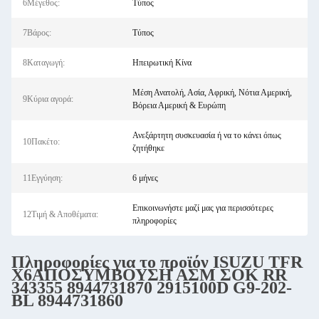
6Μέγεθος:
Τύπος
7Βάρος:
Τύπος
8Καταγωγή:
Ηπειρωτική Κίνα
Μέση Ανατολή, Ασία, Αφρική, Νότια Αμερική,
9Κύρια αγορά:
Βόρεια Αμερική & Ευρώπη
Ανεξάρτητη συσκευασία ή να το κάνει όπως
10Πακέτο:
ζητήθηκε
11Εγγύηση:
6 μήνες
Επικοινωνήστε μαζί μας για περισσότερες
12Τιμή & Αποθέματα:
πληροφορίες
Πληροφορίες για το προϊόν
ISUZU
TFR
X6
ΑΠΟΣΥΜΒΟΥΣΗ ΑΣΜ ΣΟΚ RR
343355 8944731870 2915100D G9-202-
BL 8944731860