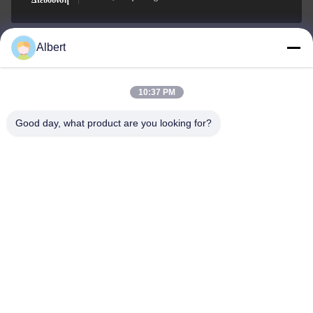
Διεύθυνση
Albert
james@yimiautoparts.com
Ηλεκτρονικό
10:37 PM
Good day, what product are you looking for?
0086-17820569171
Τηλεφώνημα
Yimi (Guangzhou) Automotive Parts Co, Ltd