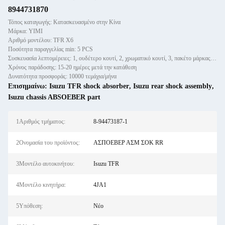
8944731870
Τόπος καταγωγής: Κατασκευασμένο στην Κίνα
Μάρκα: YIMI
Αριθμό μοντέλου: TFR X6
Ποσότητα παραγγελίας min: 5 PCS
Συσκευασία λεπτομέρειες: 1, ουδέτερο κουτί, 2, χρωματικό κουτί, 3, πακέτο μάρκας πελάτη
Χρόνος παράδοσης: 15-20 ημέρες μετά την κατάθεση
Δυνατότητα προσφοράς: 10000 τεμάχια/μήνα
Επισημαίνω:
Isuzu TFR shock absorber
,
Isuzu rear shock assembly
,
Isuzu chassis ABSOEBER part
1Αριθμός τμήματος:
8-94473187-1
2Ονομασία του προϊόντος:
ΑΣΠΟΕΒΕΡ ΑΣΜ ΣΟΚ RR
3Μοντέλο αυτοκινήτου:
Isuzu TFR
4Μοντέλο κινητήρα:
4JA1
5Υπόθεση:
Νέο