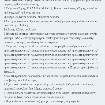
ισχύος, αντλία διεύθυνσης ισχύος, σύνδεσμος σταθεροποιητή, ράβδος δέσμης και άκρο
ράφους, αρθρώσεις διεύθυνσης
3 Τμήματα πέδησης: ΠΑΛΑΣΙΑ ΦΡΑΚΗΣ, Τάμπανο και δίσκος πέδησης, παπούτσι
πέδησης, λαβή πέδησης, πέδηση
κύλινδρο, ενισχυτής πέδησης, ρυθμιστής πέδησης
4 Σύστημα μετάδοσης: Τρίποδες, δίσκος και κάλυψη συμπλέκτη, κύλινδρο κύκλου
συμπλέκτη, καθολική
Συνδέσεις Κέντρο ρουλεμάν
5 Ηλεκτρικό σύστημα: αισθητήρας ταχύτητας αρθρώσεων, αντλία καυσίμου, αντλία
καυσίμου ASSY, ελατήρια ρολογιού, αισθητήρας σπείρας ανάφλεξης, διακόπτης,
μπαταρία, εκκινητή, εναλλάκτη, συμπίεστη αέρα
6 Τμήματα κινητήρα: αντλία πετρελαίου, στερέωμα φίλτρου αέρα, πριονιστική
πριονιστική πριονιστική πριονιστική πριονιστική πριονιστική πριονιστική πριονιστική
πριονιστική πριονιστική πριονιστική πριονιστική πριονιστική πριονιστική πριονιστική
πριονιστική πριονιστική πριονιστική πριονιστική πριονιστική πριονιστική πριονιστική
πριονιστική πριονιστική πριονιστική πριονιστική πριονιστική πριονιστική πριονιστική
πριονιστική πριονιστική πριονιστική πριονιστική πριονιστικήΣυγκρότημα έμβολο και
δαχτυλίδι,
Χρονιστική αλυσίδα, αεροσκάφος, κιτ συμπίεσης, κεφαλή κυλίνδρου, ανταλλακτικά
τουρβοφόρτισης Ραδιενεργός
7 Εξωτερικό του σώματος: μπροστινό φτερό, σφραγίδα λάδι, σαπίδες σκούπισης,
μπροστινό προφυλακτήρα, λάμπα, μπροστινό σχάρο
8 Αρχικό υψηλής ποιότητας, κατασκευασμένο στην Ταϊβάν, κατασκευασμένο στην
ηπειρωτική Κίνα, πολλά εξαρτήματα είναι σε απόθεμα.
9 Παρακαλώ επικοινωνήστε μαζί μας για περισσότερες πληροφορίες