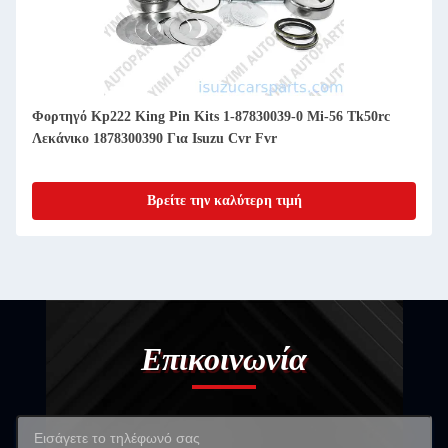
Φορτηγό Kp222 King Pin Kits 1-87830039-0 Mi-56 Tk50rc
Λεκάνικο 1878300390 Για Isuzu Cvr Fvr
Βρείτε την καλύτερη τιμή
Επικοινωνία