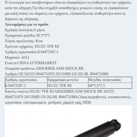
Η λειτουργία των αποσβεστήρων είναι να εξασφαλίζουν τη σταθερότητα του οχήματος
κατά την οδήγηση.Την ίδια στιγμήΟι αναισθητήρες μπορούν επίσης να εξασφαλίσουν
μια καλή στάση του σώματος του οχήματος, εξασφαλίζοντας σταθερότητα κατά τη
διάρκεια της οδήγησης.
Λεπτομέρειες για το προϊόν
Εγγύηση ποιότητας:6 μήνες
Πραγματικό μέγεθος:39.5*5*5
Χώρος προέλευσης: Κίνα
Πρότυπο οχήματος: ISUZU TFR X6
Αριθμός εργοστασίου:8-94473187-1
Μηχανικό: 4JA1
Ετικέτα:CHINA AFTERMARKET
Ονομασία προϊόντος:ABSOEBER ASM SHOCK RR
Αριθμός ΟΕ:343355 8944731870 2915100D G9-202-BL 8944731860
Αριθμός εργοστασίου
Εφαρμόσιμα μοντέλα
Μέγεθος συσκευασίας
8-94473187-1
ISUZU TFR X6
44*5,5*5.5
Καυτές ετικέτες:ISUZU TFR X6 ABSOEBER ASM SHOCK RR 343355
8944731870 2915100D G9-202-BL 8944731860,China,προμηθευτές, κατασκευαστές,
εργοστάσιο, εξατομικευμένο, χονδρικό, χαμηλή τιμή, OEM.