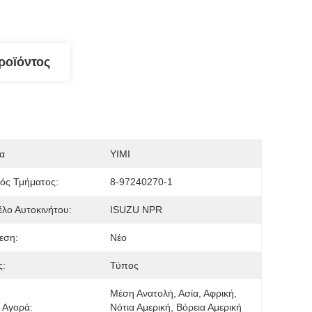
ροϊόντος
α
YIMI
ός Τμήματος:
8-97240270-1
λο Αυτοκινήτου:
ISUZU NPR
εση:
Νέο
ς:
Τύπος
Μέση Ανατολή, Ασία, Αφρική, 
 Αγορά:
Νότια Αμερική, Βόρεια Αμερική 