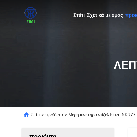
Σπίτι
Σχετικά με εμάς
προϊ
ΛΕΠ
Σπίτι
>
προϊόντα
>
Μέρη κινητήρα ντίζελ Isuzu NKR7
προϊόντα