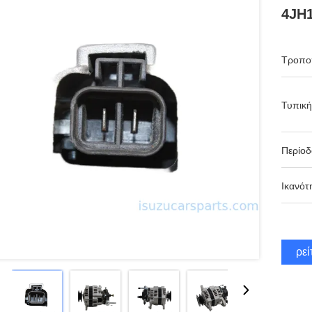
4JH1
Τροπο
Τυπική
Περίο
Ικανότ
Βρεί