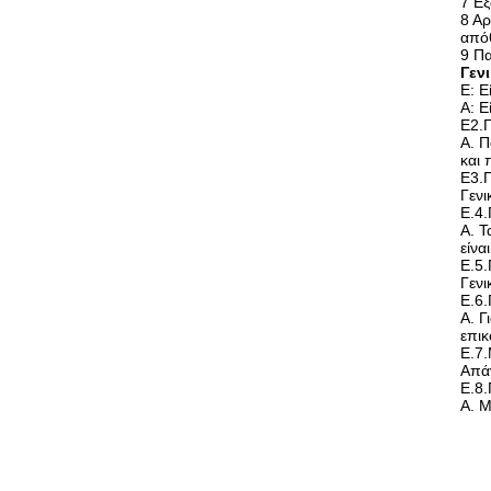
7 Εξ
8 Αρ
από
9 Πα
Γεν
Ε: Ε
Α: Ε
Ε2.
Α. Π
και 
Ε3.Π
Γενι
Ε.4
Α. Τ
είνα
Ε.5.
Γενι
Ε.6.
Α. Γ
επικ
Ε.7.
Απάν
Ε.8.
Α. Μ