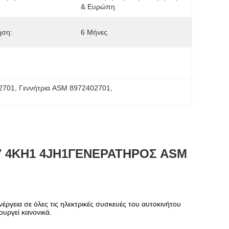
& Ευρώπη
ηση:
6 Μήνες
02701
, 
Γεννήτρια ASM 8972402701
, 
7
4KH1
4JH1
ΓΕΝΕΡΑΤΗΡΟΣ ASM
ενέργεια σε όλες τις ηλεκτρικές συσκευές του αυτοκινήτου
ουργεί κανονικά.