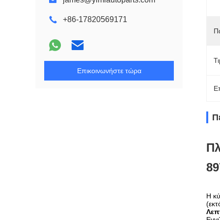
+86-17820569171
Π
Τ
Επικοινωνήστε τώρα
Ε
Π
Πλ
89
Η κύ
(εκτ
Λεπ
Εγγ