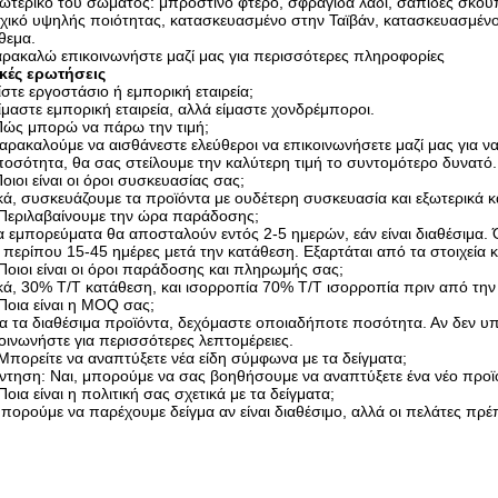
ωτερικό του σώματος: μπροστινό φτερό, σφραγίδα λάδι, σαπίδες σκο
χικό υψηλής ποιότητας, κατασκευασμένο στην Ταϊβάν, κατασκευασμένο 
θεμα.
ρακαλώ επικοινωνήστε μαζί μας για περισσότερες πληροφορίες
ικές ερωτήσεις
ίστε εργοστάσιο ή εμπορική εταιρεία;
ίμαστε εμπορική εταιρεία, αλλά είμαστε χονδρέμποροι.
Πώς μπορώ να πάρω την τιμή;
αρακαλούμε να αισθάνεστε ελεύθεροι να επικοινωνήσετε μαζί μας για να
ποσότητα, θα σας στείλουμε την καλύτερη τιμή το συντομότερο δυνατό.
οιοι είναι οι όροι συσκευασίας σας;
κά, συσκευάζουμε τα προϊόντα με ουδέτερη συσκευασία και εξωτερικά κ
.Περιλαβαίνουμε την ώρα παράδοσης;
α εμπορεύματα θα αποσταλούν εντός 2-5 ημερών, εάν είναι διαθέσιμ
ι περίπου 15-45 ημέρες μετά την κατάθεση. Εξαρτάται από τα στοιχεία 
Ποιοι είναι οι όροι παράδοσης και πληρωμής σας;
κά, 30% T/T κατάθεση, και ισορροπία 70% T/T ισορροπία πριν από τη
Ποια είναι η MOQ σας;
ια τα διαθέσιμα προϊόντα, δεχόμαστε οποιαδήποτε ποσότητα. Αν δεν
οινωνήστε για περισσότερες λεπτομέρειες.
Μπορείτε να αναπτύξετε νέα είδη σύμφωνα με τα δείγματα;
τηση: Ναι, μπορούμε να σας βοηθήσουμε να αναπτύξετε ένα νέο προϊό
Ποια είναι η πολιτική σας σχετικά με τα δείγματα;
πορούμε να παρέχουμε δείγμα αν είναι διαθέσιμο, αλλά οι πελάτες πρ