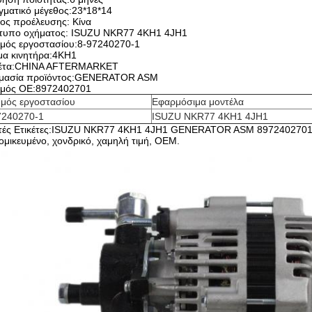
ματικό μέγεθος:23*18*14
ος προέλευσης: Κίνα
τυπο οχήματος: ISUZU NKR77 4KH1 4JH1
θμός εργοστασίου:8-97240270-1
μα κινητήρα:4KH1
κέτα:CHINA AFTERMARKET
μασία προϊόντος:GENERATOR ASM
θμός ΟΕ:8972402701
θμός εργοστασίου
Εφαρμόσιμα μοντέλα
7240270-1
ISUZU NKR77 4KH1 4JH1
τές Ετικέτες:ISUZU NKR77 4KH1 4JH1 GENERATOR ASM 8972402701, Κ
ομικευμένο, χονδρικό, χαμηλή τιμή, OEM.