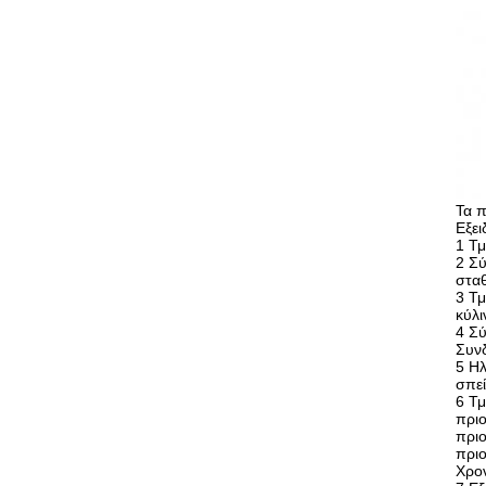
Τα 
Εξει
1 Τμ
2 Σύ
σταθ
3 Τ
κύλι
4 Σύ
Συνδ
5 Ηλ
σπεί
6 Τμ
πριο
πριο
πριο
Χρον