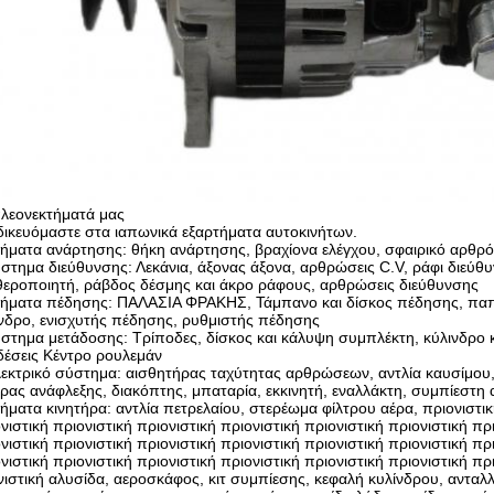
πλεονεκτήματά μας
δικευόμαστε στα ιαπωνικά εξαρτήματα αυτοκινήτων.
ήματα ανάρτησης: θήκη ανάρτησης, βραχίονα ελέγχου, σφαιρικό αρθρό
στημα διεύθυνσης: Λεκάνια, άξονας άξονα, αρθρώσεις C.V, ράφι διεύθ
εροποιητή, ράβδος δέσμης και άκρο ράφους, αρθρώσεις διεύθυνσης
μήματα πέδησης: ΠΑΛΑΣΙΑ ΦΡΑΚΗΣ, Τάμπανο και δίσκος πέδησης, πα
νδρο, ενισχυτής πέδησης, ρυθμιστής πέδησης
στημα μετάδοσης: Τρίποδες, δίσκος και κάλυψη συμπλέκτη, κύλινδρο 
έσεις Κέντρο ρουλεμάν
εκτρικό σύστημα: αισθητήρας ταχύτητας αρθρώσεων, αντλία καυσίμου,
ρας ανάφλεξης, διακόπτης, μπαταρία, εκκινητή, εναλλάκτη, συμπίεστη 
ήματα κινητήρα: αντλία πετρελαίου, στερέωμα φίλτρου αέρα, πριονιστική
νιστική πριονιστική πριονιστική πριονιστική πριονιστική πριονιστική πρ
νιστική πριονιστική πριονιστική πριονιστική πριονιστική πριονιστική πρ
νιστική πριονιστική πριονιστική πριονιστική πριονιστική πριονιστική π
ιστική αλυσίδα, αεροσκάφος, κιτ συμπίεσης, κεφαλή κυλίνδρου, ανταλ