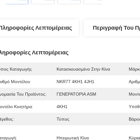
Πληροφορίες Λεπτομέρειας
Περιγραφή Του Π
ληροφορίες Λεπτομέρειας
όπος Καταγωγής
Κατασκευασμένο Στην Κίνα
Μάρκ
ριθμό Μοντέλου
NKR77 4KH1 4JH1
Αριθμ
νομασία Του Προϊόντος:
ΓΕΝΕΡΑΤΟΡΙΑ ASM
Μοντέ
οντέλο Κινητήρα:
4KH1
Υπόθ
έγεθος:
Τύπος
Βάρο
αταγωγή:
Ηπειρωτική Κίνα
Κύρια