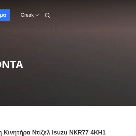
μα
Greek
ΌΝΤΑ
 Κινητήρα Ντίζελ Isuzu NKR77 4KH1