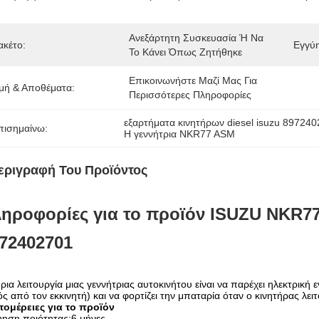
Ανεξάρτητη Συσκευασία Ή Να 
ακέτο:
Εγγύ
Το Κάνει Όπως Ζητήθηκε
Επικοινωνήστε Μαζί Μας Για 
ιμή & Αποθέματα:
Περισσότερες Πληροφορίες
εξαρτήματα κινητήρων diesel isuzu 89724
πισημαίνω:
Η γεννήτρια NKR77 ASM
εριγραφή Του Προϊόντος
ηροφορίες για το προϊόν
ISUZU
NKR7
72402701
ρια λειτουργία μιας γεννήτριας αυτοκινήτου είναι να παρέχει ηλεκτρική 
ός από τον εκκινητή) και να φορτίζει την μπαταρία όταν ο κινητήρας λειτ
τομέρειες για το προϊόν
ύηση ποιότητας:6 μήνες