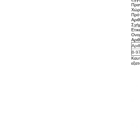
Πραγ
Χώρ
Πρό
Αρι
Σχή
Ετι
Ονο
Αρι
Αρι
8-9
Καυ
εξατ