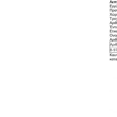
Λεπ
Εγγ
Πραγ
Χώρ
Τρο
Αρι
Έντ
Ετι
Ονο
Αρι
Αρι
8-9
Καυ
κατα