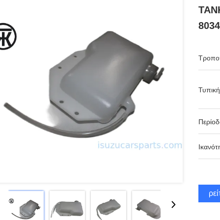
TAN
8034
Τροπο
Τυπική
Περίο
Ικανότ
Βρεί