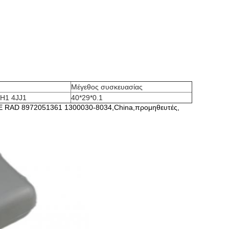
Μέγεθος συσκευασίας
H1 4JJ1
40*29*0.1
E RAD 8972051361 1300030-8034,China,προμηθευτές,