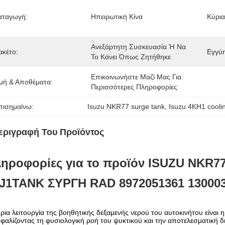
αταγωγή:
Ηπειρωτική Κίνα
Κύρια
Ανεξάρτητη Συσκευασία Ή Να 
ακέτο:
Εγγύ
Το Κάνει Όπως Ζητήθηκε
Επικοινωνήστε Μαζί Μας Για 
ιμή & Αποθέματα:
Περισσότερες Πληροφορίες
πισημαίνω:
Isuzu NKR77 surge tank
, 
Isuzu 4KH1 cooli
εριγραφή Του Προϊόντος
ηροφορίες για το προϊόν
ISUZU
NKR7
J1
ΤΑΝΚ ΣΥΡΓΗ RAD 8972051361 130003
ρια λειτουργία της βοηθητικής δεξαμενής νερού του αυτοκινήτου είναι
φαλίζοντας τη φυσιολογική ροή του ψυκτικού και την αποτελεσματική δ