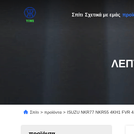
Σπίτι
Σχετικά με εμάς
προϊ
ΛΕΠ
Σπίτι
>
προϊόντα
>
ISUZU NKR77 NKR55 4KH1 FVR 4
προϊόντα