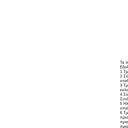
Τα 
Εξει
1 Τμ
2 Σύ
σταθ
3 Τ
κύλι
4 Σύ
Συνδ
5 Ηλ
σπεί
6 Τμ
πριο
πριο
πριο