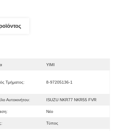
ροϊόντος
α
YIMI
ός Τμήματος:
8-97205136-1
λο Αυτοκινήτου:
ISUZU NKR77 NKR55 FVR
εση:
Νέο
ς:
Τύπος