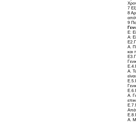
Χρον
7 Εξ
8 Αρ
από
9 Πα
Γεν
Ε: Ε
Α: Ε
Ε2.
Α. Π
και 
Ε3.Π
Γενι
Ε.4
Α. Τ
είνα
Ε.5.
Γενι
Ε.6.
Α. Γ
επικ
Ε.7.
Απάν
Ε.8.
Α. Μ