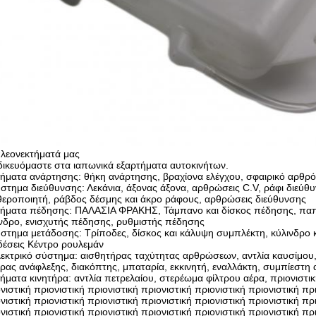
πλεονεκτήματά μας
δικευόμαστε στα ιαπωνικά εξαρτήματα αυτοκινήτων.
ήματα ανάρτησης: θήκη ανάρτησης, βραχίονα ελέγχου, σφαιρικό αρθρό
στημα διεύθυνσης: Λεκάνια, άξονας άξονα, αρθρώσεις C.V, ράφι διεύθ
εροποιητή, ράβδος δέσμης και άκρο ράφους, αρθρώσεις διεύθυνσης
μήματα πέδησης: ΠΑΛΑΣΙΑ ΦΡΑΚΗΣ, Τάμπανο και δίσκος πέδησης, πα
νδρο, ενισχυτής πέδησης, ρυθμιστής πέδησης
στημα μετάδοσης: Τρίποδες, δίσκος και κάλυψη συμπλέκτη, κύλινδρο 
έσεις Κέντρο ρουλεμάν
εκτρικό σύστημα: αισθητήρας ταχύτητας αρθρώσεων, αντλία καυσίμου,
ρας ανάφλεξης, διακόπτης, μπαταρία, εκκινητή, εναλλάκτη, συμπίεστη 
ήματα κινητήρα: αντλία πετρελαίου, στερέωμα φίλτρου αέρα, πριονιστική
νιστική πριονιστική πριονιστική πριονιστική πριονιστική πριονιστική πρ
νιστική πριονιστική πριονιστική πριονιστική πριονιστική πριονιστική πρ
νιστική πριονιστική πριονιστική πριονιστική πριονιστική πριονιστική π