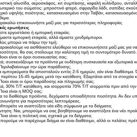
ιστική αλυσίδα, αεροσκάφος, κιτ συμπίεσης, κεφαλή κυλίνδρου, ανταλ
ωτερικό του σώματος: μπροστινό φτερό, σφραγίδα λάδι, σαπίδες σκο
χικό υψηλής ποιότητας, κατασκευασμένο στην Ταϊβάν, κατασκευασμένο 
θεμα.
ρακαλώ επικοινωνήστε μαζί μας για περισσότερες πληροφορίες
ικές ερωτήσεις
ίστε εργοστάσιο ή εμπορική εταιρεία;
ίμαστε εμπορική εταιρεία, αλλά είμαστε χονδρέμποροι.
Πώς μπορώ να πάρω την τιμή;
αρακαλούμε να αισθάνεστε ελεύθεροι να επικοινωνήσετε μαζί μας για να
ποσότητα, θα σας στείλουμε την καλύτερη τιμή το συντομότερο δυνατό.
οιοι είναι οι όροι συσκευασίας σας;
κά, συσκευάζουμε τα προϊόντα με ουδέτερη συσκευασία και εξωτερικά κ
.Περιλαβαίνουμε την ώρα παράδοσης;
α εμπορεύματα θα αποσταλούν εντός 2-5 ημερών, εάν είναι διαθέσιμ
ι περίπου 15-45 ημέρες μετά την κατάθεση. Εξαρτάται από τα στοιχεία 
Ποιοι είναι οι όροι παράδοσης και πληρωμής σας;
κά, 30% T/T κατάθεση, και ισορροπία 70% T/T ισορροπία πριν από τη
Ποια είναι η MOQ σας;
ια τα διαθέσιμα προϊόντα, δεχόμαστε οποιαδήποτε ποσότητα. Αν δεν
οινωνήστε για περισσότερες λεπτομέρειες.
Μπορείτε να αναπτύξετε νέα είδη σύμφωνα με τα δείγματα;
τηση: Ναι, μπορούμε να σας βοηθήσουμε να αναπτύξετε ένα νέο προϊό
Ποια είναι η πολιτική σας σχετικά με τα δείγματα;
πορούμε να παρέχουμε δείγμα αν είναι διαθέσιμο, αλλά οι πελάτες πρ