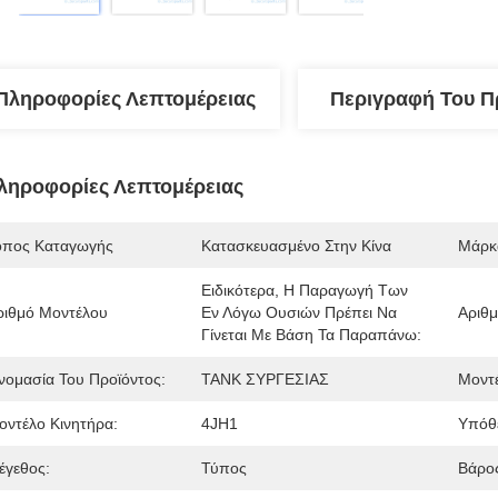
Πληροφορίες Λεπτομέρειας
Περιγραφή Του Π
ληροφορίες Λεπτομέρειας
όπος Καταγωγής
Κατασκευασμένο Στην Κίνα
Μάρκ
Ειδικότερα, Η Παραγωγή Των 
ριθμό Μοντέλου
Εν Λόγω Ουσιών Πρέπει Να 
Αριθμ
Γίνεται Με Βάση Τα Παραπάνω:
νομασία Του Προϊόντος:
ΤΑΝΚ ΣΥΡΓΕΣΙΑΣ
Μοντέ
οντέλο Κινητήρα:
4JH1
Υπόθ
έγεθος:
Τύπος
Βάρο