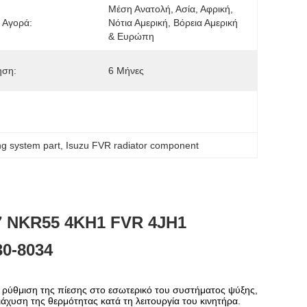
Μέση Ανατολή, Ασία, Αφρική, 
 Αγορά:
Νότια Αμερική, Βόρεια Αμερική 
& Ευρώπη
ηση:
6 Μήνες
ng system part
, 
Isuzu FVR radiator component
7
NKR55
4KH1
FVR
4JH1
0-8034
 η ρύθμιση της πίεσης στο εσωτερικό του συστήματος ψύξης,
ιάχυση της θερμότητας κατά τη λειτουργία του κινητήρα.