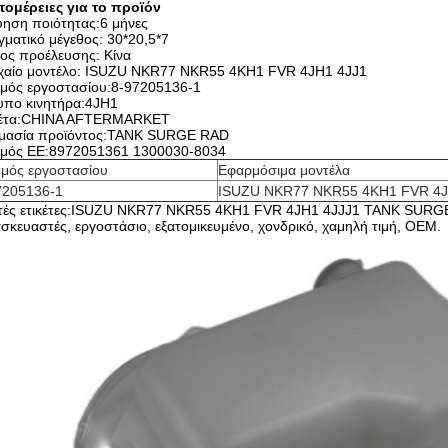
τομέρειες για το προϊόν
ύηση ποιότητας:6 μήνες
ματικό μέγεθος: 30*20,5*7
ος προέλευσης: Κίνα
χαίο μοντέλο: ISUZU NKR77 NKR55 4KH1 FVR 4JH1 4JJ1
θμός εργοστασίου:8-97205136-1
υπο κινητήρα:4JH1
κέτα:CHINA AFTERMARKET
μασία προϊόντος:TANK SURGE RAD
θμός ΕΕ:8972051361 1300030-8034
θμός εργοστασίου
Εφαρμόσιμα μοντέλα
7205136-1
ISUZU NKR77 NKR55 4KH1 FVR 4J
τές ετικέτες:ISUZU NKR77 NKR55 4KH1 FVR 4JH1 4JJJ1 TANK SURG
σκευαστές, εργοστάσιο, εξατομικευμένο, χονδρικό, χαμηλή τιμή, OEM.