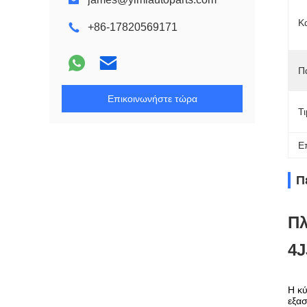
Κ
+86-17820569171
Π
Επικοινωνήστε τώρα
Τ
Ε
Π
Πλ
4J
Η κύ
εξασ