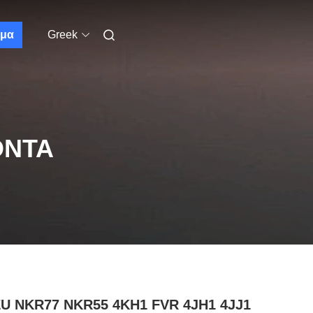
μα
Greek
ΌΝΤΑ
ZU NKR77 NKR55 4KH1 FVR 4JH1 4JJ1