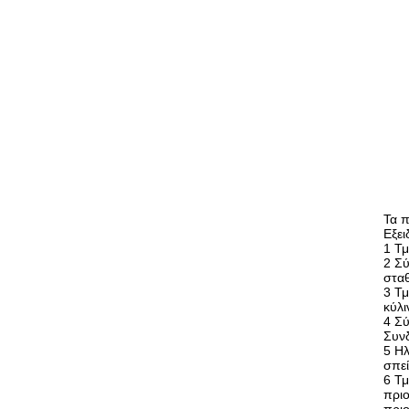
Τα 
Εξει
1 Τμ
2 Σύ
σταθ
3 Τ
κύλι
4 Σύ
Συνδ
5 Ηλ
σπεί
6 Τμ
πριο