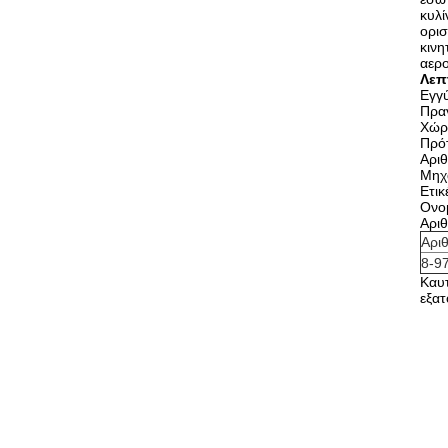
κυλί
ορισ
κινη
αερο
Λεπ
Εγγ
Πραγ
Χώρ
Πρό
Αρι
Μηχ
Ετι
Ονο
Αρι
Αρι
8-9
Καυ
εξατ