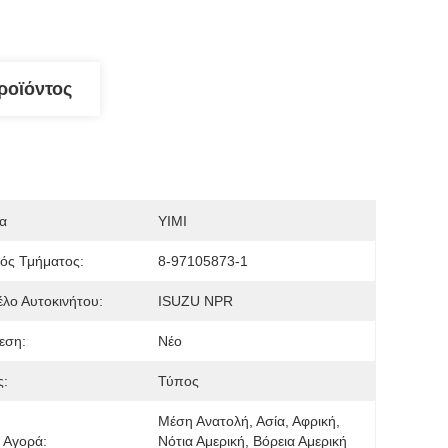
ροϊόντος
α
YIMI
ός Τμήματος:
8-97105873-1
λο Αυτοκινήτου:
ISUZU NPR
εση:
Νέο
ς:
Τύπος
Μέση Ανατολή, Ασία, Αφρική, 
 Αγορά:
Νότια Αμερική, Βόρεια Αμερική 