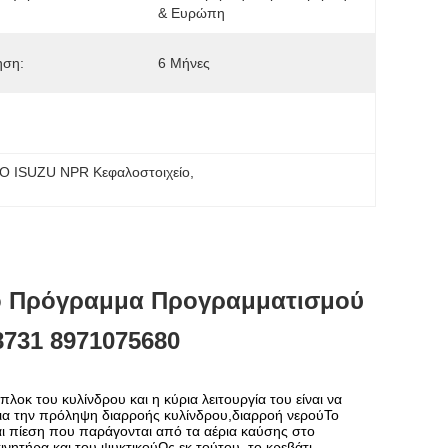
& Ευρώπη
ηση:
6 Μήνες
O ISUZU NPR Κεφαλοστοιχείο
, 
ό Πρόγραμμα Προγραμματισμού
31 8971075680
πλοκ του κυλίνδρου και η κύρια λειτουργία του είναι να
για την πρόληψη διαρροής κυλίνδρου,διαρροή νερούΤο
αι πίεση που παράγονται από τα αέρια καύσης στο
ινητήρα και του ψυκτικούΩς εκ τούτου, το κρεβάτι