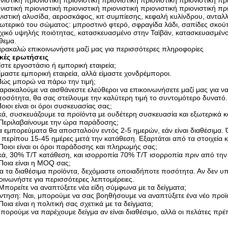
νιστική πριονιστική πριονιστική πριονιστική πριονιστική πριονιστική πρ
νιστική πριονιστική πριονιστική πριονιστική πριονιστική πριονιστική π
ιστική αλυσίδα, αεροσκάφος, κιτ συμπίεσης, κεφαλή κυλίνδρου, ανταλ
ωτερικό του σώματος: μπροστινό φτερό, σφραγίδα λάδι, σαπίδες σκο
χικό υψηλής ποιότητας, κατασκευασμένο στην Ταϊβάν, κατασκευασμένο 
θεμα.
ρακαλώ επικοινωνήστε μαζί μας για περισσότερες πληροφορίες
ικές ερωτήσεις
ίστε εργοστάσιο ή εμπορική εταιρεία;
ίμαστε εμπορική εταιρεία, αλλά είμαστε χονδρέμποροι.
Πώς μπορώ να πάρω την τιμή;
αρακαλούμε να αισθάνεστε ελεύθεροι να επικοινωνήσετε μαζί μας για να
ποσότητα, θα σας στείλουμε την καλύτερη τιμή το συντομότερο δυνατό.
οιοι είναι οι όροι συσκευασίας σας;
κά, συσκευάζουμε τα προϊόντα με ουδέτερη συσκευασία και εξωτερικά κ
.Περιλαβαίνουμε την ώρα παράδοσης;
α εμπορεύματα θα αποσταλούν εντός 2-5 ημερών, εάν είναι διαθέσιμ
ι περίπου 15-45 ημέρες μετά την κατάθεση. Εξαρτάται από τα στοιχεία 
Ποιοι είναι οι όροι παράδοσης και πληρωμής σας;
κά, 30% T/T κατάθεση, και ισορροπία 70% T/T ισορροπία πριν από τη
Ποια είναι η MOQ σας;
ια τα διαθέσιμα προϊόντα, δεχόμαστε οποιαδήποτε ποσότητα. Αν δεν
οινωνήστε για περισσότερες λεπτομέρειες.
Μπορείτε να αναπτύξετε νέα είδη σύμφωνα με τα δείγματα;
τηση: Ναι, μπορούμε να σας βοηθήσουμε να αναπτύξετε ένα νέο προϊό
Ποια είναι η πολιτική σας σχετικά με τα δείγματα;
πορούμε να παρέχουμε δείγμα αν είναι διαθέσιμο, αλλά οι πελάτες πρ