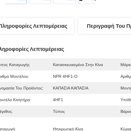
Πληροφορίες Λεπτομέρειας
Περιγραφή Του Π
ληροφορίες Λεπτομέρειας
όπος Καταγωγής
Κατασκευασμένο Στην Κίνα
Μάρκ
ριθμό Μοντέλου
NPR 4HF1-O
Αριθμ
νομασία Του Προϊόντος:
ΚΑΠΑΣΙΑ ΚΑΠΑΣΙΑ
Μοντέ
οντέλο Κινητήρα:
4HF1
Υπόθ
έγεθος:
Τύπος
Βάρο
αταγωγή:
Ηπειρωτική Κίνα
Κύρια