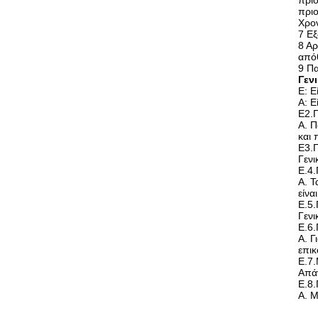
πριο
πριο
Χρον
7 Εξ
8 Αρ
από
9 Πα
Γεν
Ε: Ε
Α: Ε
Ε2.
Α. Π
και 
Ε3.Π
Γενι
Ε.4
Α. Τ
είνα
Ε.5.
Γενι
Ε.6.
Α. Γ
επικ
Ε.7.
Απάν
Ε.8.
Α. Μ