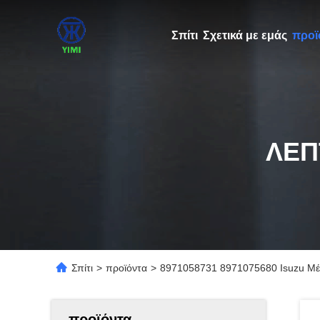
Σπίτι
Σχετικά με εμάς
προϊ
ΛΕΠ
Σπίτι
>
προϊόντα
>
8971058731 8971075680 Isuzu Μέ
προϊόντα