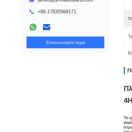
+86-17820569171
Π
Τ
Επικοινωνήστε τώρα
Ε
Π
Πλ
4
Το κ
γεμί
στρώ
εσωτ