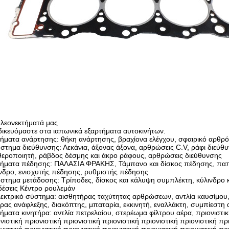
πλεονεκτήματά μας
δικευόμαστε στα ιαπωνικά εξαρτήματα αυτοκινήτων.
ήματα ανάρτησης: θήκη ανάρτησης, βραχίονα ελέγχου, σφαιρικό αρθρό
στημα διεύθυνσης: Λεκάνια, άξονας άξονα, αρθρώσεις C.V, ράφι διεύθ
εροποιητή, ράβδος δέσμης και άκρο ράφους, αρθρώσεις διεύθυνσης
μήματα πέδησης: ΠΑΛΑΣΙΑ ΦΡΑΚΗΣ, Τάμπανο και δίσκος πέδησης, πα
νδρο, ενισχυτής πέδησης, ρυθμιστής πέδησης
στημα μετάδοσης: Τρίποδες, δίσκος και κάλυψη συμπλέκτη, κύλινδρο 
έσεις Κέντρο ρουλεμάν
εκτρικό σύστημα: αισθητήρας ταχύτητας αρθρώσεων, αντλία καυσίμου,
ρας ανάφλεξης, διακόπτης, μπαταρία, εκκινητή, εναλλάκτη, συμπίεστη 
ήματα κινητήρα: αντλία πετρελαίου, στερέωμα φίλτρου αέρα, πριονιστική
νιστική πριονιστική πριονιστική πριονιστική πριονιστική πριονιστική πρ