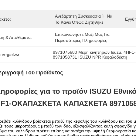
Ανεξάρτητη Συσκευασία Ή Να 
ακέτο:
Εγγύ
Το Κάνει Όπως Ζητήθηκε
Επικοινωνήστε Μαζί Μας Για 
ιμή & Αποθέματα:
Περισσότερες Πληροφορίες
8971075680 Μέρη κινητήρων Isuzu
, 
4HF1-
πισημαίνω:
8971058731 ISUZU NPR Κεφαλοδέκτη
εριγραφή Του Προϊόντος
ηροφορίες για το προϊόν
ISUZU
Εθνικ
HF1-O
ΚΑΠΑΣΚΕΤΑ ΚΑΠΑΣΚΕΤΑ 89710587
ρεβάτι κυλίνδρου βρίσκεται μεταξύ της κεφαλής του κυλίνδρου και του μ
ζει τους μικροπόρους μεταξύ των δύο, εξασφαλίζοντας καλή σφραγίδα 
μα του κυλίνδρου πρέπει επίσης να αντέχει την υψηλή θερμοκρασία κ
ερικό του κυλίνδρου,καθώς και τις διαβρωτικές επιδράσεις του ελαίου κ