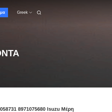
μα
Greek
ΌΝΤΑ
058731 8971075680 Isuzu Μέρη