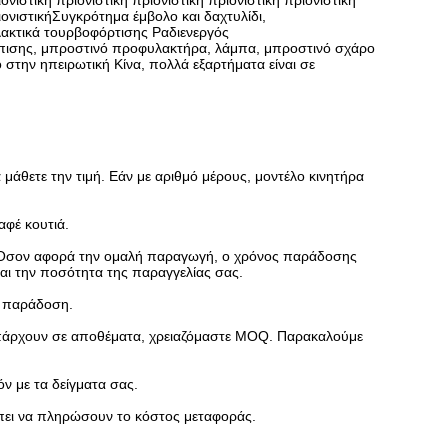
ιονιστική πριονιστική πριονιστική πριονιστική πριονιστική
ριονιστικήΣυγκρότημα έμβολο και δαχτυλίδι,
λακτικά τουρβοφόρτισης Ραδιενεργός
ύπισης, μπροστινό προφυλακτήρα, λάμπα, μπροστινό σχάρο
στην ηπειρωτική Κίνα, πολλά εξαρτήματα είναι σε
 μάθετε την τιμή. Εάν με αριθμό μέρους, μοντέλο κινητήρα
αφέ κουτιά.
α. Όσον αφορά την ομαλή παραγωγή, ο χρόνος παράδοσης
και την ποσότητα της παραγγελίας σας.
ν παράδοση.
 υπάρχουν σε αποθέματα, χρειαζόμαστε MOQ. Παρακαλούμε
ν με τα δείγματα σας.
έπει να πληρώσουν το κόστος μεταφοράς.