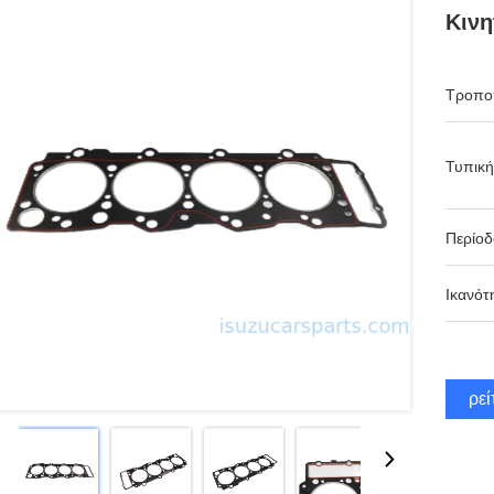
Κιν
Τροπο
Τυπική
Περίο
Ικανότ
Βρεί