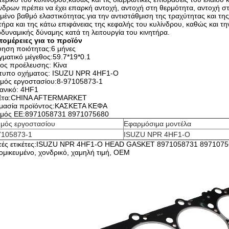
νδρων πρέπει να έχει επαρκή αντοχή, αντοχή στη θερμότητα, αντοχή σ
μένο βαθμό ελαστικότητας.για την αντιστάθμιση της τραχύτητας και τ
τήρα και της κάτω επιφάνειας της κεφαλής του κυλίνδρου, καθώς και 
δυναμικής δύναμης κατά τη λειτουργία του κινητήρα.
τομέρειες για το προϊόν
ύηση ποιότητας:6 μήνες
ματικό μέγεθος:59.7*19*0.1
ος προέλευσης: Κίνα
τυπο οχήματος: ISUZU NPR 4HF1-O
θμός εργοστασίου:8-97105873-1
ανικό: 4HF1
κέτα:CHINA AFTERMARKET
μασία προϊόντος:ΚΑΣΚΕΤΑ ΚΕΦΑ
θμός ΕΕ:8971058731 8971075680
θμός εργοστασίου
Εφαρμόσιμα μοντέλα
7105873-1
ISUZU NPR 4HF1-O
τές ετικέτες:ISUZU NPR 4HF1-O HEAD GASKET 8971058731 897107568
ομικευμένο, χονδρικό, χαμηλή τιμή, OEM