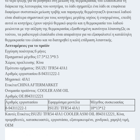
το νερό ψύξης για να βοηθήσει στη μείωση της θερμοκρασίας του ελαίουΚατά τη
διάρκεια της λειτουργίας του κινητήρα, το λάδι σχηματίζει ένα λάδι σε επιφάνεια
διαφόρων συστατικών,μείωση τριβής και παραγωγής θερμότηταςΟι ψυκτικοί λαδιού
είναι ιδιαίτερα σημαντικοί για τους κινητήρες μεγάλης ισχύος ή ενισχυμένους, επειδή
αυτοί οι κινητήρες έχουν υψηλό θερμικό φορτίο και η θερμοκρασία του λαδιού
μειώνεται με την αύξηση της θερμοκρασίας.εξασθενημένη ικανότητα λίπανσηςΩς εκ
τούτου, τα ραδιενεργά ελαιόλαδο είναι απαραίτητα για να εξασφαλιστεί η κατάλληλη
θερμοκρασία του ελαίου και να διατηρηθεί η καλή επίδραση λιπαντικής.
Λεπτομέρειες για το προϊόν
Εγγύηση ποιότητας:6 μήνες
Πραγματικό μέγεθος:17.5*12.5*9.5
Χώρος προέλευσης: Κίνα
Πρότυπο οχήματος: ISUZU TFR54 4JA1
Αριθμός εργοστασίου:8-94311222-1
Μηχανικό: 4JA1
Ετικέτα:CHINA AFTERMARKET
Ονομασία προϊόντος: COOLER ASM OIL
Αριθμός ΟΕ:8943112221
Αριθμός εργοστασίου
Εφαρμόσιμα μοντέλα
Μέγεθος συσκευασίας
8-94311222-1
ISUZU TFR54 4JA1
18*13*12
Καυτές Ετικέτες:ISUZU TFR54 4JA1 COOLER ASM OIL 8943112221, Κίνα,
προμηθευτές, κατασκευαστές, εργοστάσιο, εξατομικευμένο, χονδρικό, χαμηλή τιμή,
OEM