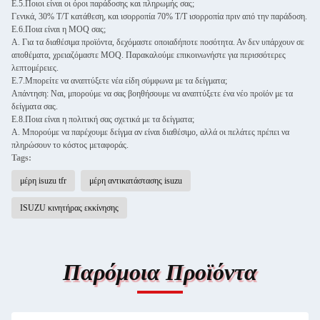
Ε.5.Ποιοι είναι οι όροι παράδοσης και πληρωμής σας;
Γενικά, 30% T/T κατάθεση, και ισορροπία 70% T/T ισορροπία πριν από την παράδοση.
Ε.6.Ποια είναι η MOQ σας;
Α. Για τα διαθέσιμα προϊόντα, δεχόμαστε οποιαδήποτε ποσότητα. Αν δεν υπάρχουν σε
αποθέματα, χρειαζόμαστε MOQ. Παρακαλούμε επικοινωνήστε για περισσότερες
λεπτομέρειες.
Ε.7.Μπορείτε να αναπτύξετε νέα είδη σύμφωνα με τα δείγματα;
Απάντηση: Ναι, μπορούμε να σας βοηθήσουμε να αναπτύξετε ένα νέο προϊόν με τα
δείγματα σας.
Ε.8.Ποια είναι η πολιτική σας σχετικά με τα δείγματα;
Α. Μπορούμε να παρέχουμε δείγμα αν είναι διαθέσιμο, αλλά οι πελάτες πρέπει να
πληρώσουν το κόστος μεταφοράς.
Tags:
μέρη isuzu tfr
μέρη αντικατάστασης isuzu
ISUZU κινητήρας εκκίνησης
Παρόμοια Προϊόντα