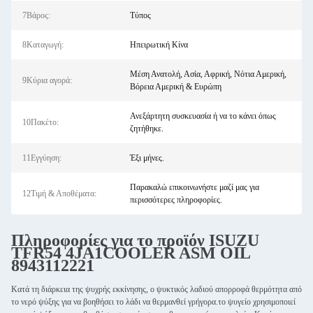
7Βάρος:
Τύπος
8Καταγωγή:
Ηπειρωτική Κίνα
Μέση Ανατολή, Ασία, Αφρική, Νότια Αμερική,
9Κύρια αγορά:
Βόρεια Αμερική & Ευρώπη
Ανεξάρτητη συσκευασία ή να το κάνει όπως
10Πακέτο:
ζητήθηκε.
11Εγγύηση:
Έξι μήνες.
Παρακαλώ επικοινωνήστε μαζί μας για
12Τιμή & Αποθέματα:
περισσότερες πληροφορίες.
Πληροφορίες για το προϊόν
ISUZU
TFR54 4JA1
COOLER ASM OIL
8943112221
Κατά τη διάρκεια της ψυχρής εκκίνησης, ο ψυκτικός λαδιού απορροφά θερμότητα από
το νερό ψύξης για να βοηθήσει το λάδι να θερμανθεί γρήγορα.το ψυγείο χρησιμοποιεί