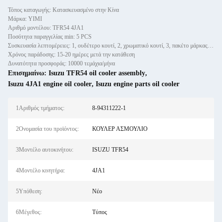
Τόπος καταγωγής: Κατασκευασμένο στην Κίνα
Μάρκα: YIMI
Αριθμό μοντέλου: TFR54 4JA1
Ποσότητα παραγγελίας min: 5 PCS
Συσκευασία λεπτομέρειες: 1, ουδέτερο κουτί, 2, χρωματικό κουτί, 3, πακέτο μάρκας πελάτη
Χρόνος παράδοσης: 15-20 ημέρες μετά την κατάθεση
Δυνατότητα προσφοράς: 10000 τεμάχια/μήνα
Επισημαίνω:
Isuzu TFR54 oil cooler assembly
,
Isuzu 4JA1 engine oil cooler
,
Isuzu engine parts oil cooler
1Αριθμός τμήματος:
8-94311222-1
2Ονομασία του προϊόντος:
ΚΟΥΛΕΡ ΑΣΜΟΥΛΙΟ
3Μοντέλο αυτοκινήτου:
ISUZU TFR54
4Μοντέλο κινητήρα:
4JA1
5Υπόθεση:
Νέο
6Μέγεθος:
Τύπος