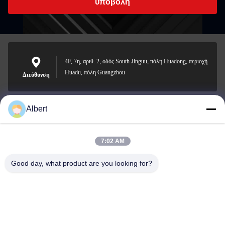
υποβολή
4F, 7η, αριθ. 2, οδός South Jinguu, πόλη Huadong, περιοχή
Huadu, πόλη Guangzhou
Διεύθυνση
Albert
james@yimiautoparts.com
Ηλεκτρονικό
7:02 AM
Good day, what product are you looking for?
0086-17820569171
Τηλεφώνημα