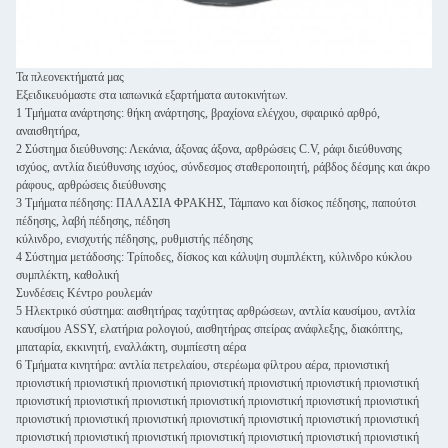
Τα πλεονεκτήματά μας
Εξειδικευόμαστε στα ιαπωνικά εξαρτήματα αυτοκινήτων.
1 Τμήματα ανάρτησης: θήκη ανάρτησης, βραχίονα ελέγχου, σφαιρικό αρθρό,
αναισθητήρα,
2 Σύστημα διεύθυνσης: Λεκάνια, άξονας άξονα, αρθρώσεις C.V, ράφι διεύθυνσης
ισχύος, αντλία διεύθυνσης ισχύος, σύνδεσμος σταθεροποιητή, ράβδος δέσμης και άκρο
ράφους, αρθρώσεις διεύθυνσης
3 Τμήματα πέδησης: ΠΑΛΑΣΙΑ ΦΡΑΚΗΣ, Τάμπανο και δίσκος πέδησης, παπούτσι
πέδησης, λαβή πέδησης, πέδηση
κύλινδρο, ενισχυτής πέδησης, ρυθμιστής πέδησης
4 Σύστημα μετάδοσης: Τρίποδες, δίσκος και κάλυψη συμπλέκτη, κύλινδρο κύκλου
συμπλέκτη, καθολική
Συνδέσεις Κέντρο ρουλεμάν
5 Ηλεκτρικό σύστημα: αισθητήρας ταχύτητας αρθρώσεων, αντλία καυσίμου, αντλία
καυσίμου ASSY, ελατήρια ρολογιού, αισθητήρας σπείρας ανάφλεξης, διακόπτης,
μπαταρία, εκκινητή, εναλλάκτη, συμπίεστη αέρα
6 Τμήματα κινητήρα: αντλία πετρελαίου, στερέωμα φίλτρου αέρα, πριονιστική
πριονιστική πριονιστική πριονιστική πριονιστική πριονιστική πριονιστική πριονιστική
πριονιστική πριονιστική πριονιστική πριονιστική πριονιστική πριονιστική πριονιστική
πριονιστική πριονιστική πριονιστική πριονιστική πριονιστική πριονιστική πριονιστική
πριονιστική πριονιστική πριονιστική πριονιστική πριονιστική πριονιστική πριονιστική