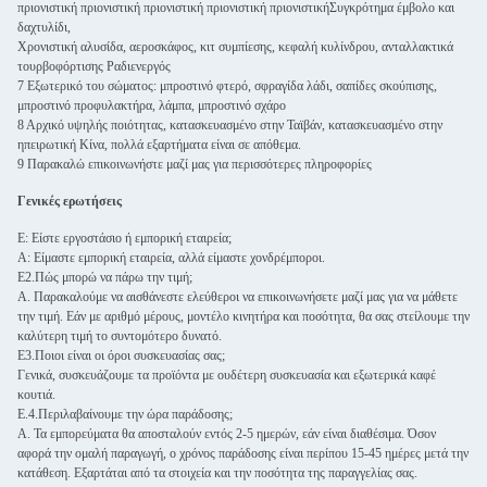
πριονιστική πριονιστική πριονιστική πριονιστική πριονιστικήΣυγκρότημα έμβολο και
δαχτυλίδι,
Χρονιστική αλυσίδα, αεροσκάφος, κιτ συμπίεσης, κεφαλή κυλίνδρου, ανταλλακτικά
τουρβοφόρτισης Ραδιενεργός
7 Εξωτερικό του σώματος: μπροστινό φτερό, σφραγίδα λάδι, σαπίδες σκούπισης,
μπροστινό προφυλακτήρα, λάμπα, μπροστινό σχάρο
8 Αρχικό υψηλής ποιότητας, κατασκευασμένο στην Ταϊβάν, κατασκευασμένο στην
ηπειρωτική Κίνα, πολλά εξαρτήματα είναι σε απόθεμα.
9 Παρακαλώ επικοινωνήστε μαζί μας για περισσότερες πληροφορίες
Γενικές ερωτήσεις
Ε: Είστε εργοστάσιο ή εμπορική εταιρεία;
Α: Είμαστε εμπορική εταιρεία, αλλά είμαστε χονδρέμποροι.
Ε2.Πώς μπορώ να πάρω την τιμή;
Α. Παρακαλούμε να αισθάνεστε ελεύθεροι να επικοινωνήσετε μαζί μας για να μάθετε
την τιμή. Εάν με αριθμό μέρους, μοντέλο κινητήρα και ποσότητα, θα σας στείλουμε την
καλύτερη τιμή το συντομότερο δυνατό.
Ε3.Ποιοι είναι οι όροι συσκευασίας σας;
Γενικά, συσκευάζουμε τα προϊόντα με ουδέτερη συσκευασία και εξωτερικά καφέ
κουτιά.
Ε.4.Περιλαβαίνουμε την ώρα παράδοσης;
Α. Τα εμπορεύματα θα αποσταλούν εντός 2-5 ημερών, εάν είναι διαθέσιμα. Όσον
αφορά την ομαλή παραγωγή, ο χρόνος παράδοσης είναι περίπου 15-45 ημέρες μετά την
κατάθεση. Εξαρτάται από τα στοιχεία και την ποσότητα της παραγγελίας σας.