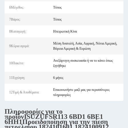
6Μέγεθος:
Τύπος
7Βάρος:
Τύπος
8Καταγωγή:
Ηπειρωτική Κίνα
Μέση Ανατολή, Ασία, Αφρική, Νότια Αμερική,
9Κύρια αγορά:
Βόρεια Αμερική & Ευρώπη
Ανεξάρτητη συσκευασία ή να το κάνει όπως
10Πακέτο:
ζητήθηκε
11Εγγύηση:
6 μήνες
Επικοινωνήστε μαζί μας για περισσότερες
12Τιμή & Αποθέματα:
πληροφορίες
Πληροφορίες για το
προϊόν
ISUZU
FSR113
6BD1
6BE1
6HH1
Προειδοποίηση για την πίεση
πετρελαίου 1824101601 1824100912