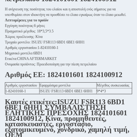
Η ανίχνευση της ποσότητας του ελαίου και η αποστολή ενός σήματος για να
υπενθυμίσει στον ιδιοκτήτη να προσθέσει το έλαιο εγκαίρως όταν το έλαιο μειωθεί.
Λεπτομέρειες για το προϊόν
Εγγύηση ποιότητας:6 μήνες
Πραγματικό μέγεθος: 18*3,5*3.5
Χώρος προέλευσης: Κίνα
Τροχαίο μοντέλο: ISUZU FSR113 6BD1 6BE1 6HH1
Αριθμός εργοστασίου:1-82410160-1
Μηχανικό μοντέλο:6BD1
Ετικέτα:CHINA AFTERMARKET
Ονομασία προϊόντος: Προειδοποίηση για την πίεση πετρελαίου
Αριθμός ΕΕ: 1824101601 1824100912
Αριθμός εργοστασίου
Εφαρμόσιμα μοντέλα
Μέγεθος συσκευασίας
1-82410160-1
ISUZU FSR113 6BD1 6BE1 6HH1
9*4*3
Καυτές ετικέτες:ISUZU FSR113 6BD1
6BE1 6HH1 ΣΥΜΒΑΛΙΣΤΗΣΗ
ΕΛΗΤΙΚΗΣ ΠΡΕΣΟΧΗΣ 1824101601
1824100912, Κίνα, προμηθευτές,
κατασκευαστές, εργοστάσιο,
εξατομικευμένο, χονδρικό, χαμηλή τιμή,
OEM