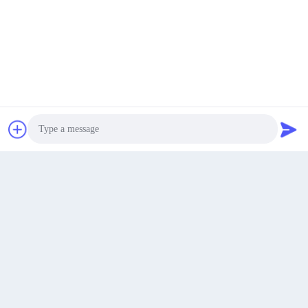
υποβολή
4F, 7η, αριθ. 2, οδός South Jinguu, πόλη Huadong, περιοχή
Βρείτε την καλύτερη τιμή
Μιλήστε τώρα.
Μιλήστε τώρα.
Huadu, πόλη Guangzhou
Διεύθυνση
james@yimiautoparts.com
Photo
Ηλεκτρονικό
Video Call
Audio Call
0086-17820569171
Τηλεφώνημα