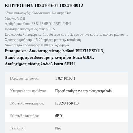
ΕΠΙΤΡΟΠΗΣ 1824101601 1824100912
Τόπος καταγωγής: Κατασκευασμένο στην Κίνα
Μάρκα: YIMI
Αριθμό μοντέλου: FSR113 6BD1 6BE1 6HH1
Ποσότητα παραγγελίας min: 5 PCS
Συσκευασία λεπτομέρειες: 1, ουδέτερο κουτί, 2, χρωματικό κουτί, 3, πακέτο μάρκας πελάτη
Χρόνος παράδοσης: 15-20 ημέρες μετά την κατάθεση
Δυνατότητα προσφοράς: 10000 τεμάχια/μήνα
Επισημαίνω:
Διακόπτης πίεσης λαδιού ISUZU FSR113
,
Διακόπτης προειδοποίησης κινητήρα Isuzu 6BD1
,
Αισθητήρας πίεσης λαδιού Isuzu 6HH1
1Αριθμός τμήματος:
1-82410160-1
2Ονομασία του προϊόντος:
Προειδοποίηση για την πίεση πετρελαίου
3Μοντέλο αυτοκινήτου:
ISUZU FSR113
4Μοντέλο κινητήρα:
6BD1
5Υπόθεση:
Νέο