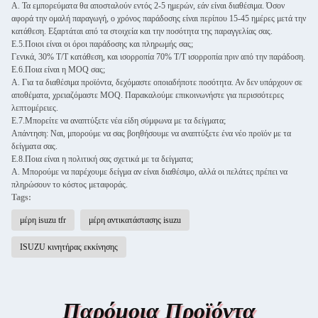
Α. Τα εμπορεύματα θα αποσταλούν εντός 2-5 ημερών, εάν είναι διαθέσιμα. Όσον
αφορά την ομαλή παραγωγή, ο χρόνος παράδοσης είναι περίπου 15-45 ημέρες μετά την
κατάθεση. Εξαρτάται από τα στοιχεία και την ποσότητα της παραγγελίας σας.
Ε.5.Ποιοι είναι οι όροι παράδοσης και πληρωμής σας;
Γενικά, 30% T/T κατάθεση, και ισορροπία 70% T/T ισορροπία πριν από την παράδοση.
Ε.6.Ποια είναι η MOQ σας;
Α. Για τα διαθέσιμα προϊόντα, δεχόμαστε οποιαδήποτε ποσότητα. Αν δεν υπάρχουν σε
αποθέματα, χρειαζόμαστε MOQ. Παρακαλούμε επικοινωνήστε για περισσότερες
λεπτομέρειες.
Ε.7.Μπορείτε να αναπτύξετε νέα είδη σύμφωνα με τα δείγματα;
Απάντηση: Ναι, μπορούμε να σας βοηθήσουμε να αναπτύξετε ένα νέο προϊόν με τα
δείγματα σας.
Ε.8.Ποια είναι η πολιτική σας σχετικά με τα δείγματα;
Α. Μπορούμε να παρέχουμε δείγμα αν είναι διαθέσιμο, αλλά οι πελάτες πρέπει να
πληρώσουν το κόστος μεταφοράς.
Tags:
μέρη isuzu tfr
μέρη αντικατάστασης isuzu
ISUZU κινητήρας εκκίνησης
Παρόμοια Προϊόντα