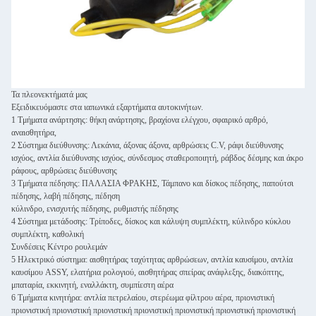
Τα πλεονεκτήματά μας
Εξειδικευόμαστε στα ιαπωνικά εξαρτήματα αυτοκινήτων.
1 Τμήματα ανάρτησης: θήκη ανάρτησης, βραχίονα ελέγχου, σφαιρικό αρθρό,
αναισθητήρα,
2 Σύστημα διεύθυνσης: Λεκάνια, άξονας άξονα, αρθρώσεις C.V, ράφι διεύθυνσης
ισχύος, αντλία διεύθυνσης ισχύος, σύνδεσμος σταθεροποιητή, ράβδος δέσμης και άκρο
ράφους, αρθρώσεις διεύθυνσης
3 Τμήματα πέδησης: ΠΑΛΑΣΙΑ ΦΡΑΚΗΣ, Τάμπανο και δίσκος πέδησης, παπούτσι
πέδησης, λαβή πέδησης, πέδηση
κύλινδρο, ενισχυτής πέδησης, ρυθμιστής πέδησης
4 Σύστημα μετάδοσης: Τρίποδες, δίσκος και κάλυψη συμπλέκτη, κύλινδρο κύκλου
συμπλέκτη, καθολική
Συνδέσεις Κέντρο ρουλεμάν
5 Ηλεκτρικό σύστημα: αισθητήρας ταχύτητας αρθρώσεων, αντλία καυσίμου, αντλία
καυσίμου ASSY, ελατήρια ρολογιού, αισθητήρας σπείρας ανάφλεξης, διακόπτης,
μπαταρία, εκκινητή, εναλλάκτη, συμπίεστη αέρα
6 Τμήματα κινητήρα: αντλία πετρελαίου, στερέωμα φίλτρου αέρα, πριονιστική
πριονιστική πριονιστική πριονιστική πριονιστική πριονιστική πριονιστική πριονιστική