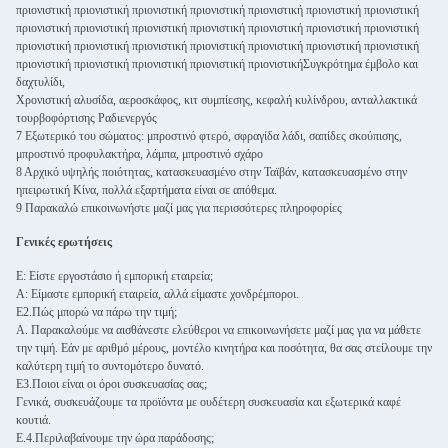
πριονιστική πριονιστική πριονιστική πριονιστική πριονιστική πριονιστική πριονιστική
πριονιστική πριονιστική πριονιστική πριονιστική πριονιστική πριονιστική πριονιστική
πριονιστική πριονιστική πριονιστική πριονιστική πριονιστική πριονιστική πριονιστική
πριονιστική πριονιστική πριονιστική πριονιστική πριονιστικήΣυγκρότημα έμβολο και
δαχτυλίδι,
Χρονιστική αλυσίδα, αεροσκάφος, κιτ συμπίεσης, κεφαλή κυλίνδρου, ανταλλακτικά
τουρβοφόρτισης Ραδιενεργός
7 Εξωτερικό του σώματος: μπροστινό φτερό, σφραγίδα λάδι, σαπίδες σκούπισης,
μπροστινό προφυλακτήρα, λάμπα, μπροστινό σχάρο
8 Αρχικό υψηλής ποιότητας, κατασκευασμένο στην Ταϊβάν, κατασκευασμένο στην
ηπειρωτική Κίνα, πολλά εξαρτήματα είναι σε απόθεμα.
9 Παρακαλώ επικοινωνήστε μαζί μας για περισσότερες πληροφορίες
Γενικές ερωτήσεις
Ε: Είστε εργοστάσιο ή εμπορική εταιρεία;
Α: Είμαστε εμπορική εταιρεία, αλλά είμαστε χονδρέμποροι.
Ε2.Πώς μπορώ να πάρω την τιμή;
Α. Παρακαλούμε να αισθάνεστε ελεύθεροι να επικοινωνήσετε μαζί μας για να μάθετε
την τιμή. Εάν με αριθμό μέρους, μοντέλο κινητήρα και ποσότητα, θα σας στείλουμε την
καλύτερη τιμή το συντομότερο δυνατό.
Ε3.Ποιοι είναι οι όροι συσκευασίας σας;
Γενικά, συσκευάζουμε τα προϊόντα με ουδέτερη συσκευασία και εξωτερικά καφέ
κουτιά.
Ε.4.Περιλαβαίνουμε την ώρα παράδοσης;