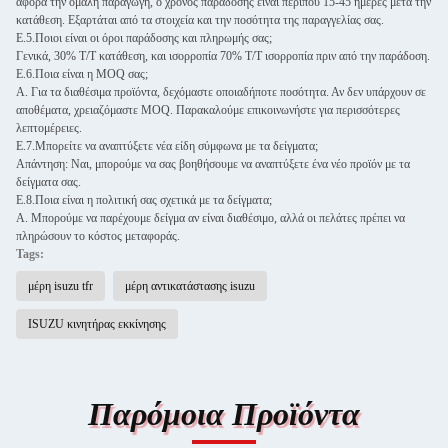
αφορά την ομαλή παραγωγή, ο χρόνος παράδοσης είναι περίπου 15-45 ημέρες μετά την
κατάθεση. Εξαρτάται από τα στοιχεία και την ποσότητα της παραγγελίας σας.
Ε.5.Ποιοι είναι οι όροι παράδοσης και πληρωμής σας;
Γενικά, 30% T/T κατάθεση, και ισορροπία 70% T/T ισορροπία πριν από την παράδοση.
Ε.6.Ποια είναι η MOQ σας;
Α. Για τα διαθέσιμα προϊόντα, δεχόμαστε οποιαδήποτε ποσότητα. Αν δεν υπάρχουν σε
αποθέματα, χρειαζόμαστε MOQ. Παρακαλούμε επικοινωνήστε για περισσότερες
λεπτομέρειες.
Ε.7.Μπορείτε να αναπτύξετε νέα είδη σύμφωνα με τα δείγματα;
Απάντηση: Ναι, μπορούμε να σας βοηθήσουμε να αναπτύξετε ένα νέο προϊόν με τα
δείγματα σας.
Ε.8.Ποια είναι η πολιτική σας σχετικά με τα δείγματα;
Α. Μπορούμε να παρέχουμε δείγμα αν είναι διαθέσιμο, αλλά οι πελάτες πρέπει να
πληρώσουν το κόστος μεταφοράς.
Tags:
μέρη isuzu tfr
μέρη αντικατάστασης isuzu
ISUZU κινητήρας εκκίνησης
Παρόμοια Προϊόντα