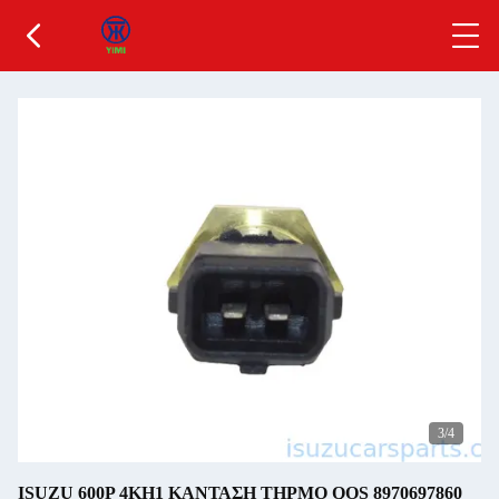
3
/4
ISUZU 600P 4KH1 ΚΑΝΤΑΣΗ ΤΗΡΜΟ QOS 8970697860