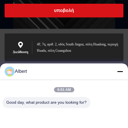
υποβολή
4F, 7η, αριθ. 2, οδός South Jinguu, πόλη Huadong, περιοχή
Huadu, πόλη Guangzhou
Διεύθυνση
Albert
james@yimiautoparts.com
Ηλεκτρονικό
6:01 AM
Good day, what product are you looking for?
0086-17820569171
Τηλεφώνημα