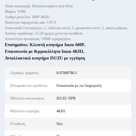
Τόπος καταγωγής: Κατασκευασμένο στην Κίνα
Μάρκα: YIMI
Αριθμό μοντέλου: 600P 4KH1
Ποσότητα παραγγελίας min: 5 PCS
Συσκευασία λεπτομέρειες: 1, ουδέτερο κουτί, 2, χρωματικό κουτί, 3, πακέτο μάρκας πελάτη
Χρόνος παράδοσης: 15-20 ημέρες μετά την κατάθεση
Δυνατότητα προσφοράς: 10000 τεμάχια/μήνα
Επισημαίνω:
Κλειστή κινητήρα Isuzu 600P
,
Επικοινωνία με θερμοκόλλητα Isuzu 4KH1
,
Ανταλλακτικά κινητήρα ISUZU με εγγύηση
1Αριθμός τμήματος:
8-97069786-1
2Ονομασία του προϊόντος:
Επικοινωνία με τον διαχειριστή
3Μοντέλο αυτοκινήτου:
ISUZU NPR
4Μοντέλο κινητήρα:
4KH1
5Υπόθεση:
Νέο