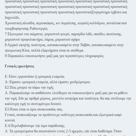
πριονιστική πριονιστική πριονιστική πριονιστική πριονιστική πριονιστική πριονιστική
πριονιστική πριονιστική πριονιστική πριονιστική πριονιστική πριονιστική πριονιστική
πριονιστική πριονιστική πριονιστική πριονιστική πριονιστικήΣυγκρότημα έμβολο και
δαχτυλίδι,
Χρονιστική αλυσίδα, αεροσκάφος, κιτ συμπίεσης, κεφαλή κυλίνδρου, ανταλλακτικά
τουρβοφόρτισης Ραδιενεργός
7 Εξωτερικό του σώματος: μπροστινό φτερό, σφραγίδα λάδι, σαπίδες σκούπισης,
μπροστινό προφυλακτήρα, λάμπα, μπροστινό σχάρο
8 Αρχικό υψηλής ποιότητας, κατασκευασμένο στην Ταϊβάν, κατασκευασμένο στην
ηπειρωτική Κίνα, πολλά εξαρτήματα είναι σε απόθεμα.
9 Παρακαλώ επικοινωνήστε μαζί μας για περισσότερες πληροφορίες
Γενικές ερωτήσεις
Ε: Είστε εργοστάσιο ή εμπορική εταιρεία;
Α: Είμαστε εμπορική εταιρεία, αλλά είμαστε χονδρέμποροι.
Ε2.Πώς μπορώ να πάρω την τιμή;
Α. Παρακαλούμε να αισθάνεστε ελεύθεροι να επικοινωνήσετε μαζί μας για να μάθετε
την τιμή. Εάν με αριθμό μέρους, μοντέλο κινητήρα και ποσότητα, θα σας στείλουμε την
καλύτερη τιμή το συντομότερο δυνατό.
Ε3.Ποιοι είναι οι όροι συσκευασίας σας;
Γενικά, συσκευάζουμε τα προϊόντα με ουδέτερη συσκευασία και εξωτερικά καφέ
κουτιά.
Ε.4.Περιλαβαίνουμε την ώρα παράδοσης;
Α. Τα εμπορεύματα θα αποσταλούν εντός 2-5 ημερών, εάν είναι διαθέσιμα. Όσον