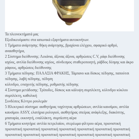
Τα πλεονεκτήματά μας
Εξειδικευόμαστε στα ιαπωνικά εξαρτήματα αυτοκινήτων.
1 Τμήματα ανάρτησης: θήκη ανάρτησης, βραχίονα ελέγχου, σφαιρικό αρθρό,
αναισθητήρα,
2 Σύστημα διεύθυνσης: Λεκάνια, άξονας άξονα, αρθρώσεις C.V, ράφι διεύθυνσης
ισχύος, αντλία διεύθυνσης ισχύος, σύνδεσμος σταθεροποιητή, ράβδος δέσμης και άκρο
ράφους, αρθρώσεις διεύθυνσης
3 Τμήματα πέδησης: ΠΑΛΑΣΙΑ ΦΡΑΚΗΣ, Τάμπανο και δίσκος πέδησης, παπούτσι
πέδησης, λαβή πέδησης, πέδηση
κύλινδρο, ενισχυτής πέδησης, ρυθμιστής πέδησης
4 Σύστημα μετάδοσης: Τρίποδες, δίσκος και κάλυψη συμπλέκτη, κύλινδρο κύκλου
συμπλέκτη, καθολική
Συνδέσεις Κέντρο ρουλεμάν
5 Ηλεκτρικό σύστημα: αισθητήρας ταχύτητας αρθρώσεων, αντλία καυσίμου, αντλία
καυσίμου ASSY, ελατήρια ρολογιού, αισθητήρας σπείρας ανάφλεξης, διακόπτης,
μπαταρία, εκκινητή, εναλλάκτη, συμπίεστη αέρα
6 Τμήματα κινητήρα: αντλία πετρελαίου, στερέωμα φίλτρου αέρα, πριονιστική
πριονιστική πριονιστική πριονιστική πριονιστική πριονιστική πριονιστική πριονιστική
πριονιστική πριονιστική πριονιστική πριονιστική πριονιστική πριονιστική πριονιστική