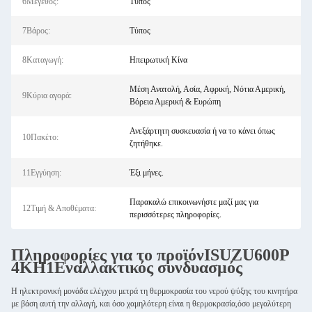
6Μέγεθος:
Τύπος
7Βάρος:
Τύπος
8Καταγωγή:
Ηπειρωτική Κίνα
Μέση Ανατολή, Ασία, Αφρική, Νότια Αμερική,
9Κύρια αγορά:
Βόρεια Αμερική & Ευρώπη
Ανεξάρτητη συσκευασία ή να το κάνει όπως
10Πακέτο:
ζητήθηκε.
11Εγγύηση:
Έξι μήνες.
Παρακαλώ επικοινωνήστε μαζί μας για
12Τιμή & Αποθέματα:
περισσότερες πληροφορίες.
Πληροφορίες για το προϊόν
ISUZU
600P
4KH1
Εναλλακτικός συνδυασμός
Η ηλεκτρονική μονάδα ελέγχου μετρά τη θερμοκρασία του νερού ψύξης του κινητήρα
με βάση αυτή την αλλαγή, και όσο χαμηλότερη είναι η θερμοκρασία,όσο μεγαλύτερη