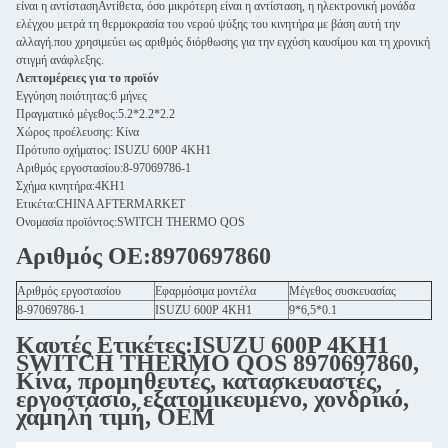
είναι η αντίστασηΑντίθετα, όσο μικρότερη είναι η αντίσταση, η ηλεκτρονική μονάδα
ελέγχου μετρά τη θερμοκρασία του νερού ψύξης του κινητήρα με βάση αυτή την
αλλαγή.που χρησιμεύει ως αριθμός διόρθωσης για την εγχύση καυσίμου και τη χρονική
στιγμή ανάφλεξης.
Λεπτομέρειες για το προϊόν
Εγγύηση ποιότητας:6 μήνες
Πραγματικό μέγεθος:5.2*2.2*2.2
Χώρος προέλευσης: Κίνα
Πρότυπο οχήματος: ISUZU 600P 4KH1
Αριθμός εργοστασίου:8-97069786-1
Σχήμα κινητήρα:4KH1
Ετικέτα:CHINA AFTERMARKET
Ονομασία προϊόντος:SWITCH THERMO QOS
Αριθμός ΟΕ:8970697860
Αριθμός εργοστασίου
Εφαρμόσιμα μοντέλα
Μέγεθος συσκευασίας
8-97069786-1
ISUZU 600P 4KH1
9*6,5*0.1
Καυτές Ετικέτες:ISUZU 600P 4KH1
SWITCH THERMO QOS 8970697860,
Κίνα, προμηθευτές, κατασκευαστές,
εργοστάσιο, εξατομικευμένο, χονδρικό,
χαμηλή τιμή, OEM