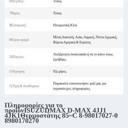
6Μέγεθος:
Τύπος
7Βάρος:
Τύπος
8Καταγωγή:
Ηπειρωτική Κίνα
Μέση Ανατολή, Ασία, Αφρική, Νότια Αμερική,
9Κύρια αγορά:
Βόρεια Αμερική & Ευρώπη
Ανεξάρτητη συσκευασία ή να το κάνει όπως
10Πακέτο:
ζητήθηκε.
11Εγγύηση:
Έξι μήνες.
Παρακαλώ επικοινωνήστε μαζί μας για
12Τιμή & Αποθέματα:
περισσότερες πληροφορίες.
Πληροφορίες για το
προϊόν
ISUZU
DMAX
D-MAX
4JJ1
4JK1
Θερμοστάτης 85~C 8-98017027-0
8980170270