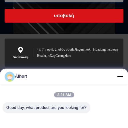
υποβολή
4F, 7η, αριθ. 2, οδός South Jinguu, πόλη Huadong, περιοχή
Huadu, πόλη Guangzhou
Διεύθυνση
Albert
james@yimiautoparts.com
Ηλεκτρονικό
8:21 AM
Good day, what product are you looking for?
0086-17820569171
Τηλεφώνημα