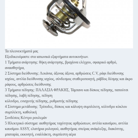
Τα πλεονεκτήματά μας
Εξειδικευόμαστε στα ιαπωνικά εξαρτήματα αυτοκινήτων.
1 Τμήματα ανάρτησης: θήκη ανάρτησης, βραχίονα ελέγχου, σφαιρικό αρθρό,
αναισθητήρα,
2 Σύστημα διεύθυνσης: Λεκάνια, άξονας άξονα, αρθρώσεις C.V, ράφι διεύθυνσης
ισχύος, αντλία διεύθυνσης ισχύος, σύνδεσμος σταθεροποιητή, ράβδος δέσμης και άκρο
ράφους, αρθρώσεις διεύθυνσης
3 Τμήματα πέδησης: ΠΑΛΑΣΙΑ ΦΡΑΚΗΣ, Τάμπανο και δίσκος πέδησης, παπούτσι
πέδησης, λαβή πέδησης, πέδηση
κύλινδρο, ενισχυτής πέδησης, ρυθμιστής πέδησης
4 Σύστημα μετάδοσης: Τρίποδες, δίσκος και κάλυψη συμπλέκτη, κύλινδρο κύκλου
συμπλέκτη, καθολική
Συνδέσεις Κέντρο ρουλεμάν
5 Ηλεκτρικό σύστημα: αισθητήρας ταχύτητας αρθρώσεων, αντλία καυσίμου, αντλία
καυσίμου ASSY, ελατήρια ρολογιού, αισθητήρας σπείρας ανάφλεξης, διακόπτης,
μπαταρία, εκκινητή, εναλλάκτη, συμπίεστη αέρα