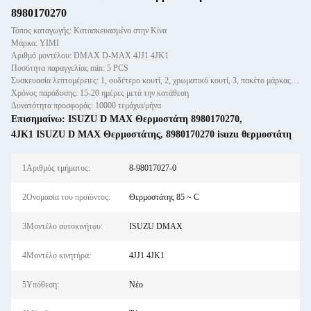
8980170270
Τόπος καταγωγής: Κατασκευασμένο στην Κίνα
Μάρκα: YIMI
Αριθμό μοντέλου: DMAX D-MAX 4JJ1 4JK1
Ποσότητα παραγγελίας min: 5 PCS
Συσκευασία λεπτομέρειες: 1, ουδέτερο κουτί, 2, χρωματικό κουτί, 3, πακέτο μάρκας πελάτη
Χρόνος παράδοσης: 15-20 ημέρες μετά την κατάθεση
Δυνατότητα προσφοράς: 10000 τεμάχια/μήνα
Επισημαίνω:
ISUZU D MAX Θερμοστάτη 8980170270
,
4JK1 ISUZU D MAX Θερμοστάτης
,
8980170270 isuzu θερμοστάτη
1Αριθμός τμήματος:
8-98017027-0
2Ονομασία του προϊόντος:
Θερμοστάτης 85 ~ C
3Μοντέλο αυτοκινήτου:
ISUZU DMAX
4Μοντέλο κινητήρα:
4JJ1 4JK1
5Υπόθεση:
Νέο