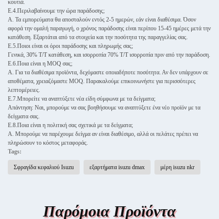
κουτιά.
Ε.4.Περιλαβαίνουμε την ώρα παράδοσης;
Α. Τα εμπορεύματα θα αποσταλούν εντός 2-5 ημερών, εάν είναι διαθέσιμα. Όσον
αφορά την ομαλή παραγωγή, ο χρόνος παράδοσης είναι περίπου 15-45 ημέρες μετά την
κατάθεση. Εξαρτάται από τα στοιχεία και την ποσότητα της παραγγελίας σας.
Ε.5.Ποιοι είναι οι όροι παράδοσης και πληρωμής σας;
Γενικά, 30% T/T κατάθεση, και ισορροπία 70% T/T ισορροπία πριν από την παράδοση.
Ε.6.Ποια είναι η MOQ σας;
Α. Για τα διαθέσιμα προϊόντα, δεχόμαστε οποιαδήποτε ποσότητα. Αν δεν υπάρχουν σε
αποθέματα, χρειαζόμαστε MOQ. Παρακαλούμε επικοινωνήστε για περισσότερες
λεπτομέρειες.
Ε.7.Μπορείτε να αναπτύξετε νέα είδη σύμφωνα με τα δείγματα;
Απάντηση: Ναι, μπορούμε να σας βοηθήσουμε να αναπτύξετε ένα νέο προϊόν με τα
δείγματα σας.
Ε.8.Ποια είναι η πολιτική σας σχετικά με τα δείγματα;
Α. Μπορούμε να παρέχουμε δείγμα αν είναι διαθέσιμο, αλλά οι πελάτες πρέπει να
πληρώσουν το κόστος μεταφοράς.
Tags:
Σφραγίδα κεφαλιού Isuzu
εξαρτήματα isuzu dmax
μέρη isuzu nkr
Παρόμοια Προϊόντα