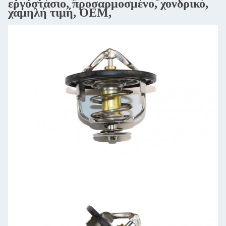
εργοστάσιο, προσαρμοσμένο, χονδρικό,
χαμηλή τιμή, OEM,