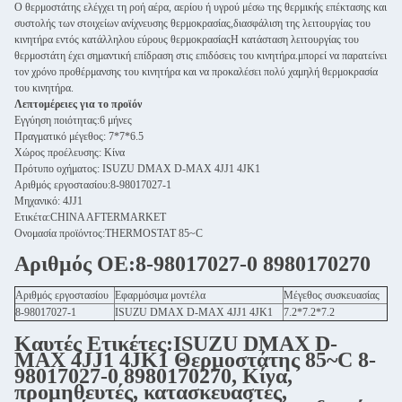
Ο θερμοστάτης ελέγχει τη ροή αέρα, αερίου ή υγρού μέσω της θερμικής επέκτασης και
συστολής των στοιχείων ανίχνευσης θερμοκρασίας,διασφάλιση της λειτουργίας του
κινητήρα εντός κατάλληλου εύρους θερμοκρασίαςΗ κατάσταση λειτουργίας του
θερμοστάτη έχει σημαντική επίδραση στις επιδόσεις του κινητήρα.μπορεί να παρατείνει
τον χρόνο προθέρμανσης του κινητήρα και να προκαλέσει πολύ χαμηλή θερμοκρασία
του κινητήρα.
Λεπτομέρειες για το προϊόν
Εγγύηση ποιότητας:6 μήνες
Πραγματικό μέγεθος: 7*7*6.5
Χώρος προέλευσης: Κίνα
Πρότυπο οχήματος: ISUZU DMAX D-MAX 4JJ1 4JK1
Αριθμός εργοστασίου:8-98017027-1
Μηχανικό: 4JJ1
Ετικέτα:CHINA AFTERMARKET
Ονομασία προϊόντος:THERMOSTAT 85~C
Αριθμός ΟΕ:8-98017027-0 8980170270
Αριθμός εργοστασίου
Εφαρμόσιμα μοντέλα
Μέγεθος συσκευασίας
8-98017027-1
ISUZU DMAX D-MAX 4JJ1 4JK1
7.2*7.2*7.2
Καυτές Ετικέτες:ISUZU DMAX D-
MAX 4JJ1 4JK1 Θερμοστάτης 85~C 8-
98017027-0 8980170270, Κίνα,
προμηθευτές, κατασκευαστές,