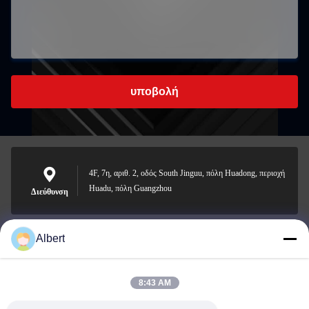
υποβολή
4F, 7η, αριθ. 2, οδός South Jinguu, πόλη Huadong, περιοχή
Huadu, πόλη Guangzhou
Διεύθυνση
Albert
james@yimiautoparts.com
Ηλεκτρονικό
8:43 AM