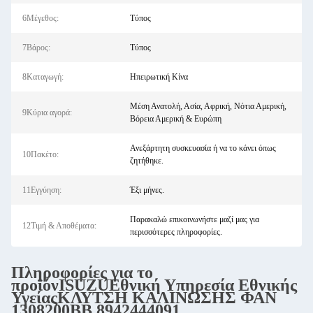
6Μέγεθος:
Τύπος
7Βάρος:
Τύπος
8Καταγωγή:
Ηπειρωτική Κίνα
Μέση Ανατολή, Ασία, Αφρική, Νότια Αμερική,
9Κύρια αγορά:
Βόρεια Αμερική & Ευρώπη
Ανεξάρτητη συσκευασία ή να το κάνει όπως
10Πακέτο:
ζητήθηκε.
11Εγγύηση:
Έξι μήνες.
Παρακαλώ επικοινωνήστε μαζί μας για
12Τιμή & Αποθέματα:
περισσότερες πληροφορίες.
Πληροφορίες για το
προϊόν
ISUZU
Εθνική Υπηρεσία Εθνικής
Υγείας
ΚΛΥΤΣΗ ΚΑΛΙΝΩΣΗΣ ΦΑΝ
1308200BB 8942444091