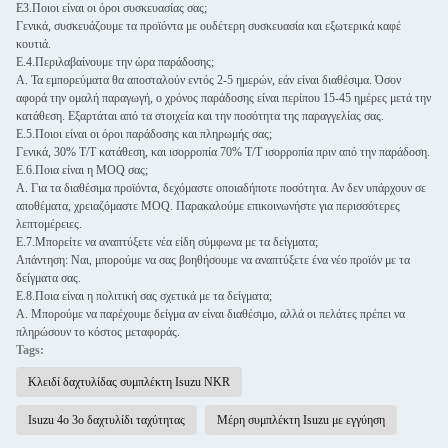
Ε3.Ποιοι είναι οι όροι συσκευασίας σας;
Γενικά, συσκευάζουμε τα προϊόντα με ουδέτερη συσκευασία και εξωτερικά καφέ
κουτιά.
Ε.4.Περιλαβαίνουμε την ώρα παράδοσης;
Α. Τα εμπορεύματα θα αποσταλούν εντός 2-5 ημερών, εάν είναι διαθέσιμα. Όσον
αφορά την ομαλή παραγωγή, ο χρόνος παράδοσης είναι περίπου 15-45 ημέρες μετά την
κατάθεση. Εξαρτάται από τα στοιχεία και την ποσότητα της παραγγελίας σας.
Ε.5.Ποιοι είναι οι όροι παράδοσης και πληρωμής σας;
Γενικά, 30% T/T κατάθεση, και ισορροπία 70% T/T ισορροπία πριν από την παράδοση.
Ε.6.Ποια είναι η MOQ σας;
Α. Για τα διαθέσιμα προϊόντα, δεχόμαστε οποιαδήποτε ποσότητα. Αν δεν υπάρχουν σε
αποθέματα, χρειαζόμαστε MOQ. Παρακαλούμε επικοινωνήστε για περισσότερες
λεπτομέρειες.
Ε.7.Μπορείτε να αναπτύξετε νέα είδη σύμφωνα με τα δείγματα;
Απάντηση: Ναι, μπορούμε να σας βοηθήσουμε να αναπτύξετε ένα νέο προϊόν με τα
δείγματα σας.
Ε.8.Ποια είναι η πολιτική σας σχετικά με τα δείγματα;
Α. Μπορούμε να παρέχουμε δείγμα αν είναι διαθέσιμο, αλλά οι πελάτες πρέπει να
πληρώσουν το κόστος μεταφοράς.
Tags:
Κλειδί δαχτυλίδας συμπλέκτη Isuzu NKR
Isuzu 4ο 3ο δαχτυλίδι ταχύτητας
Μέρη συμπλέκτη Isuzu με εγγύηση