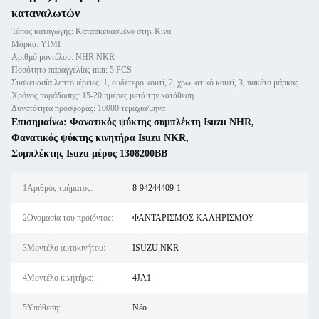
καταναλωτών
Τόπος καταγωγής: Κατασκευασμένο στην Κίνα
Μάρκα: YIMI
Αριθμό μοντέλου: NHR NKR
Ποσότητα παραγγελίας min: 5 PCS
Συσκευασία λεπτομέρειες: 1, ουδέτερο κουτί, 2, χρωματικό κουτί, 3, πακέτο μάρκας πελάτη
Χρόνος παράδοσης: 15-20 ημέρες μετά την κατάθεση
Δυνατότητα προσφοράς: 10000 τεμάχια/μήνα
Επισημαίνω:
Φανατικός ψύκτης συμπλέκτη Isuzu NHR
,
Φανατικός ψύκτης κινητήρα Isuzu NKR
,
Συμπλέκτης Isuzu μέρος 1308200BB
1Αριθμός τμήματος:
8-94244409-1
2Ονομασία του προϊόντος:
ΦΑΝΤΑΡΙΣΜΟΣ ΚΑΛΗΡΙΣΜΟΥ
3Μοντέλο αυτοκινήτου:
ISUZU NKR
4Μοντέλο κινητήρα:
4JA1
5Υπόθεση:
Νέο