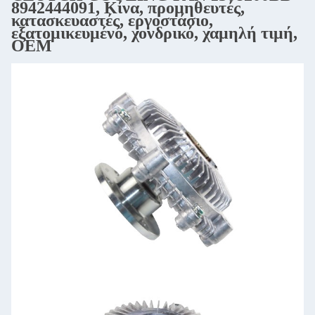
8942444091, Κίνα, προμηθευτές,
κατασκευαστές, εργοστάσιο,
εξατομικευμένο, χονδρικό, χαμηλή τιμή,
OEM