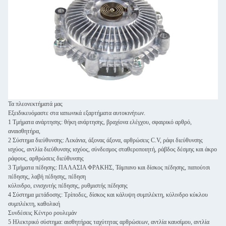
Τα πλεονεκτήματά μας
Εξειδικευόμαστε στα ιαπωνικά εξαρτήματα αυτοκινήτων.
1 Τμήματα ανάρτησης: θήκη ανάρτησης, βραχίονα ελέγχου, σφαιρικό αρθρό,
αναισθητήρα,
2 Σύστημα διεύθυνσης: Λεκάνια, άξονας άξονα, αρθρώσεις C.V, ράφι διεύθυνσης
ισχύος, αντλία διεύθυνσης ισχύος, σύνδεσμος σταθεροποιητή, ράβδος δέσμης και άκρο
ράφους, αρθρώσεις διεύθυνσης
3 Τμήματα πέδησης: ΠΑΛΑΣΙΑ ΦΡΑΚΗΣ, Τάμπανο και δίσκος πέδησης, παπούτσι
πέδησης, λαβή πέδησης, πέδηση
κύλινδρο, ενισχυτής πέδησης, ρυθμιστής πέδησης
4 Σύστημα μετάδοσης: Τρίποδες, δίσκος και κάλυψη συμπλέκτη, κύλινδρο κύκλου
συμπλέκτη, καθολική
Συνδέσεις Κέντρο ρουλεμάν
5 Ηλεκτρικό σύστημα: αισθητήρας ταχύτητας αρθρώσεων, αντλία καυσίμου, αντλία