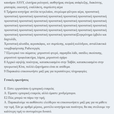
καυσίμου ASSY, ελατήρια ρολογιού, αισθητήρας σπείρας ανάφλεξης, διακόπτης,
μπαταρία, εκκινητή, εναλλάκτη, συμπίεστη αέρα
6 Τμήματα κινητήρα: αντλία πετρελαίου, στερέωμα φίλτρου αέρα, πριονιστική
πριονιστική πριονιστική πριονιστική πριονιστική πριονιστική πριονιστική πριονιστική
πριονιστική πριονιστική πριονιστική πριονιστική πριονιστική πριονιστική πριονιστική
πριονιστική πριονιστική πριονιστική πριονιστική πριονιστική πριονιστική πριονιστική
πριονιστική πριονιστική πριονιστική πριονιστική πριονιστική πριονιστική πριονιστική
πριονιστική πριονιστική πριονιστική πριονιστική πριονιστικήΣυγκρότημα έμβολο και
δαχτυλίδι,
Χρονιστική αλυσίδα, αεροσκάφος, κιτ συμπίεσης, κεφαλή κυλίνδρου, ανταλλακτικά
τουρβοφόρτισης Ραδιενεργός
7 Εξωτερικό του σώματος: μπροστινό φτερό, σφραγίδα λάδι, σαπίδες σκούπισης,
μπροστινό προφυλακτήρα, λάμπα, μπροστινό σχάρο
8 Αρχικό υψηλής ποιότητας, κατασκευασμένο στην Ταϊβάν, κατασκευασμένο στην
ηπειρωτική Κίνα, πολλά εξαρτήματα είναι σε απόθεμα.
9 Παρακαλώ επικοινωνήστε μαζί μας για περισσότερες πληροφορίες
Γενικές ερωτήσεις
Ε: Είστε εργοστάσιο ή εμπορική εταιρεία;
Α: Είμαστε εμπορική εταιρεία, αλλά είμαστε χονδρέμποροι.
Ε2.Πώς μπορώ να πάρω την τιμή;
Α. Παρακαλούμε να αισθάνεστε ελεύθεροι να επικοινωνήσετε μαζί μας για να μάθετε
την τιμή. Εάν με αριθμό μέρους, μοντέλο κινητήρα και ποσότητα, θα σας στείλουμε την
καλύτερη τιμή το συντομότερο δυνατό.