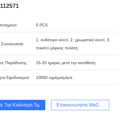
112571
ποιημένο:
5 PCS
1, ουδέτερο κουτί, 2, χρωματικό κουτί, 3,
 Συσκευασία:
πακέτο μάρκας πελάτη
δος Παράδοσης:
15-20 ημέρες μετά την κατάθεση
ητα Εφοδιασμού:
10000 τεμάχια/μήνα
τε Την Καλύτερη Τιμή
Επικοινωνήστε Μαζί Μας