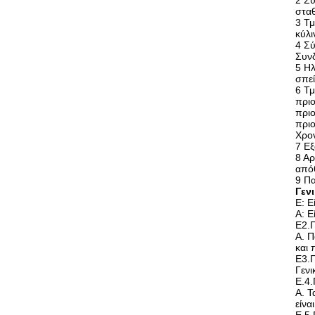
2 Σύ
σταθ
3 Τ
κύλι
4 Σύ
Συνδ
5 Ηλ
σπεί
6 Τμ
πριο
πριο
πριο
Χρον
7 Εξ
8 Αρ
από
9 Πα
Γεν
Ε: Ε
Α: Ε
Ε2.
Α. Π
και 
Ε3.Π
Γενι
Ε.4
Α. Τ
είνα