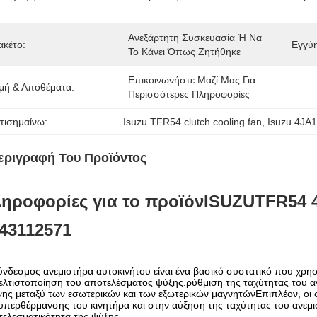
Ανεξάρτητη Συσκευασία Ή Να 
ακέτο:
Εγγύ
Το Κάνει Όπως Ζητήθηκε
Επικοινωνήστε Μαζί Μας Για 
ιμή & Αποθέματα:
Περισσότερες Πληροφορίες
πισημαίνω:
Isuzu TFR54 clutch cooling fan
, 
Isuzu 4JA1
εριγραφή Του Προϊόντος
ηροφορίες για το προϊόν
ISUZU
TFR54 
43112571
νδεσμος ανεμιστήρα αυτοκινήτου είναι ένα βασικό συστατικό που χρησιμ
ελτιστοποίηση του αποτελέσματος ψύξης.ρύθμιση της ταχύτητας του α
νης μεταξύ των εσωτερικών και των εξωτερικών μαγνητώνΕπιπλέον, ο
υπερθέρμανσης του κινητήρα και στην αύξηση της ταχύτητας του ανεμισ
ελεσματικότητα της ψύξης.