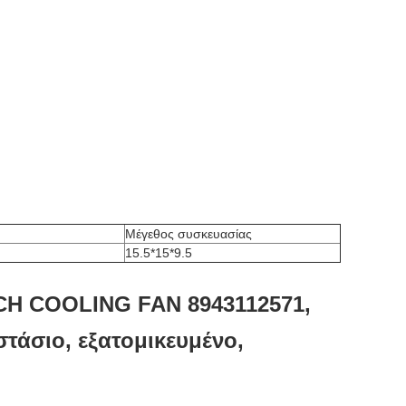
Μέγεθος συσκευασίας
15.5*15*9.5
TCH COOLING FAN 8943112571,
στάσιο, εξατομικευμένο,