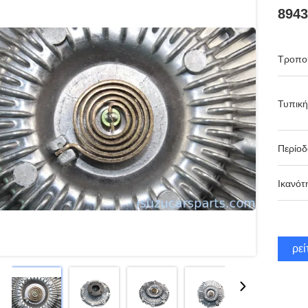
8943
Τροπο
Τυπική
Περίο
Ικανότ
Βρεί