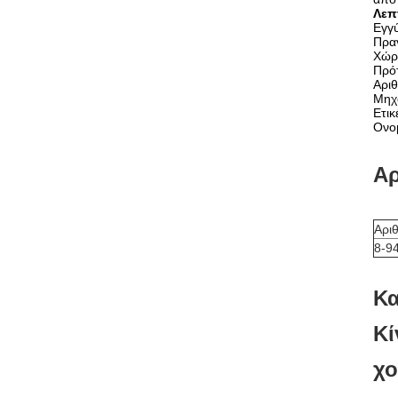
Λεπ
Εγγ
Πραγ
Χώρ
Πρό
Αρι
Μηχ
Ετι
Ονο
Αρ
Αρι
8-9
Κα
Κί
χο