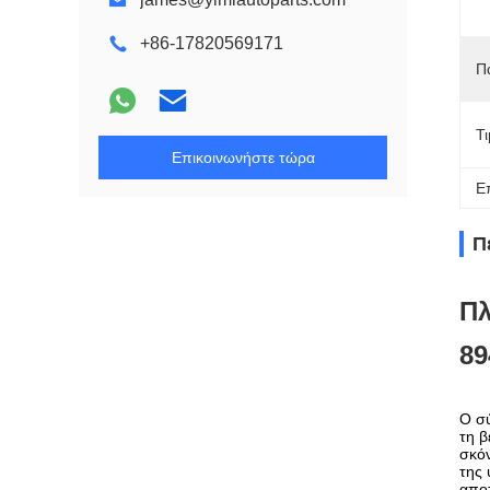
+86-17820569171
Π
Τ
Επικοινωνήστε τώρα
Ε
Π
Πλ
89
Ο σύ
τη β
σκό
της 
αποτ