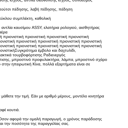
υνσης ισχύος, αντλία διεύθυνσης ισχύος, σύνδεσμος
πούτσι πέδησης, λαβή πέδησης, πέδηση
κύκλου συμπλέκτη, καθολική
 αντλία καυσίμου ASSY, ελατήρια ρολογιού, αισθητήρας
αέρα
 πριονιστική πριονιστική πριονιστική πριονιστική
ιονιστική πριονιστική πριονιστική πριονιστική πριονιστική
ιονιστική πριονιστική πριονιστική πριονιστική πριονιστική
ριονιστικήΣυγκρότημα έμβολο και δαχτυλίδι,
λακτικά τουρβοφόρτισης Ραδιενεργός
ύπισης, μπροστινό προφυλακτήρα, λάμπα, μπροστινό σχάρο
στην ηπειρωτική Κίνα, πολλά εξαρτήματα είναι σε
 μάθετε την τιμή. Εάν με αριθμό μέρους, μοντέλο κινητήρα
αφέ κουτιά.
α. Όσον αφορά την ομαλή παραγωγή, ο χρόνος παράδοσης
και την ποσότητα της παραγγελίας σας.