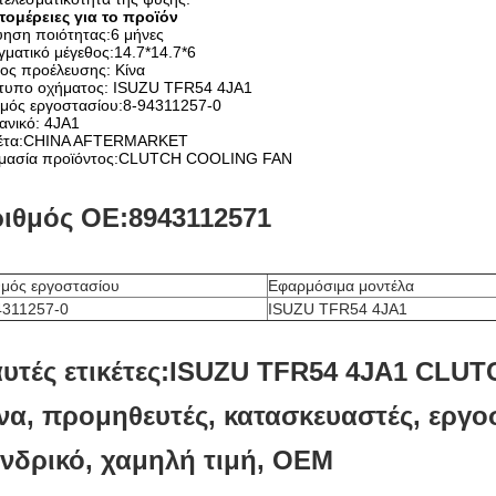
τομέρειες για το προϊόν
ύηση ποιότητας:6 μήνες
ματικό μέγεθος:14.7*14.7*6
ος προέλευσης: Κίνα
τυπο οχήματος: ISUZU TFR54 4JA1
θμός εργοστασίου:8-94311257-0
ανικό: 4JA1
κέτα:CHINA AFTERMARKET
μασία προϊόντος:CLUTCH COOLING FAN
ιθμός ΟΕ:8943112571
θμός εργοστασίου
Εφαρμόσιμα μοντέλα
4311257-0
ISUZU TFR54 4JA1
υτές ετικέτες:ISUZU TFR54 4JA1 CLU
να, προμηθευτές, κατασκευαστές, εργο
νδρικό, χαμηλή τιμή, OEM