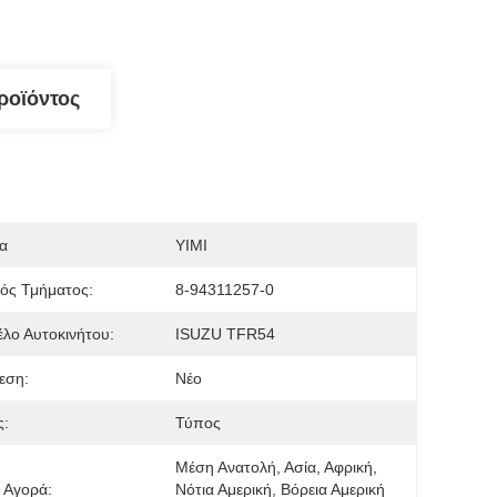
ροϊόντος
α
YIMI
ός Τμήματος:
8-94311257-0
λο Αυτοκινήτου:
ISUZU TFR54
εση:
Νέο
ς:
Τύπος
Μέση Ανατολή, Ασία, Αφρική, 
 Αγορά:
Νότια Αμερική, Βόρεια Αμερική 