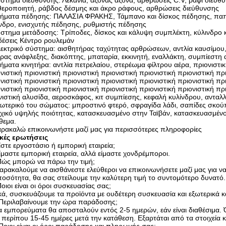
στημα διεύθυνσης: Λεκάνια, άξονας άξονα, αρθρώσεις C.V, ράφι διεύθ
εροποιητή, ράβδος δέσμης και άκρο ράφους, αρθρώσεις διεύθυνσης
μήματα πέδησης: ΠΑΛΑΣΙΑ ΦΡΑΚΗΣ, Τάμπανο και δίσκος πέδησης, πα
νδρο, ενισχυτής πέδησης, ρυθμιστής πέδησης
στημα μετάδοσης: Τρίποδες, δίσκος και κάλυψη συμπλέκτη, κύλινδρο 
έσεις Κέντρο ρουλεμάν
εκτρικό σύστημα: αισθητήρας ταχύτητας αρθρώσεων, αντλία καυσίμου,
ρας ανάφλεξης, διακόπτης, μπαταρία, εκκινητή, εναλλάκτη, συμπίεστη 
ήματα κινητήρα: αντλία πετρελαίου, στερέωμα φίλτρου αέρα, πριονιστική
νιστική πριονιστική πριονιστική πριονιστική πριονιστική πριονιστική πρ
νιστική πριονιστική πριονιστική πριονιστική πριονιστική πριονιστική πρ
νιστική πριονιστική πριονιστική πριονιστική πριονιστική πριονιστική π
ιστική αλυσίδα, αεροσκάφος, κιτ συμπίεσης, κεφαλή κυλίνδρου, ανταλ
ωτερικό του σώματος: μπροστινό φτερό, σφραγίδα λάδι, σαπίδες σκο
χικό υψηλής ποιότητας, κατασκευασμένο στην Ταϊβάν, κατασκευασμένο 
θεμα.
ρακαλώ επικοινωνήστε μαζί μας για περισσότερες πληροφορίες
ικές ερωτήσεις
ίστε εργοστάσιο ή εμπορική εταιρεία;
ίμαστε εμπορική εταιρεία, αλλά είμαστε χονδρέμποροι.
Πώς μπορώ να πάρω την τιμή;
αρακαλούμε να αισθάνεστε ελεύθεροι να επικοινωνήσετε μαζί μας για να
ποσότητα, θα σας στείλουμε την καλύτερη τιμή το συντομότερο δυνατό.
οιοι είναι οι όροι συσκευασίας σας;
κά, συσκευάζουμε τα προϊόντα με ουδέτερη συσκευασία και εξωτερικά κ
.Περιλαβαίνουμε την ώρα παράδοσης;
α εμπορεύματα θα αποσταλούν εντός 2-5 ημερών, εάν είναι διαθέσιμ
ι περίπου 15-45 ημέρες μετά την κατάθεση. Εξαρτάται από τα στοιχεία 