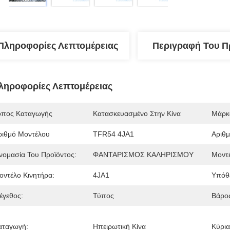
Πληροφορίες Λεπτομέρειας
Περιγραφή Του Π
ληροφορίες Λεπτομέρειας
όπος Καταγωγής
Κατασκευασμένο Στην Κίνα
Μάρκ
ριθμό Μοντέλου
TFR54 4JA1
Αριθμ
νομασία Του Προϊόντος:
ΦΑΝΤΑΡΙΣΜΟΣ ΚΑΛΗΡΙΣΜΟΥ
Μοντέ
οντέλο Κινητήρα:
4JA1
Υπόθ
έγεθος:
Τύπος
Βάρο
αταγωγή:
Ηπειρωτική Κίνα
Κύρια