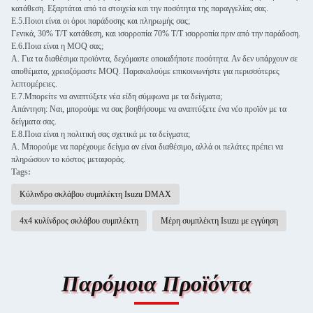
κατάθεση. Εξαρτάται από τα στοιχεία και την ποσότητα της παραγγελίας σας.
Ε.5.Ποιοι είναι οι όροι παράδοσης και πληρωμής σας;
Γενικά, 30% T/T κατάθεση, και ισορροπία 70% T/T ισορροπία πριν από την παράδοση.
Ε.6.Ποια είναι η MOQ σας;
Α. Για τα διαθέσιμα προϊόντα, δεχόμαστε οποιαδήποτε ποσότητα. Αν δεν υπάρχουν σε
αποθέματα, χρειαζόμαστε MOQ. Παρακαλούμε επικοινωνήστε για περισσότερες
λεπτομέρειες.
Ε.7.Μπορείτε να αναπτύξετε νέα είδη σύμφωνα με τα δείγματα;
Απάντηση: Ναι, μπορούμε να σας βοηθήσουμε να αναπτύξετε ένα νέο προϊόν με τα
δείγματα σας.
Ε.8.Ποια είναι η πολιτική σας σχετικά με τα δείγματα;
Α. Μπορούμε να παρέχουμε δείγμα αν είναι διαθέσιμο, αλλά οι πελάτες πρέπει να
πληρώσουν το κόστος μεταφοράς.
Tags:
Κύλινδρο σκλάβου συμπλέκτη Isuzu DMAX
4x4 κυλίνδρος σκλάβου συμπλέκτη
Μέρη συμπλέκτη Isuzu με εγγύηση
Παρόμοια Προϊόντα