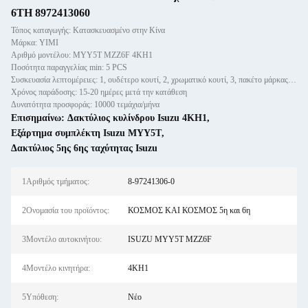
6TH 8972413060
Τόπος καταγωγής: Κατασκευασμένο στην Κίνα
Μάρκα: YIMI
Αριθμό μοντέλου: ΜΥY5T MZZ6F 4KH1
Ποσότητα παραγγελίας min: 5 PCS
Συσκευασία λεπτομέρειες: 1, ουδέτερο κουτί, 2, χρωματικό κουτί, 3, πακέτο μάρκας πελάτη
Χρόνος παράδοσης: 15-20 ημέρες μετά την κατάθεση
Δυνατότητα προσφοράς: 10000 τεμάχια/μήνα
Επισημαίνω:
Δακτύλιος κυλίνδρου Isuzu 4KH1
,
Εξάρτημα συμπλέκτη Isuzu MYY5T
,
Δακτύλιος 5ης 6ης ταχύτητας Isuzu
1Αριθμός τμήματος:
8-97241306-0
2Ονομασία του προϊόντος:
ΚΟΣΜΟΣ ΚΑΙ ΚΟΣΜΟΣ 5η και 6η
3Μοντέλο αυτοκινήτου:
ISUZU MYY5T MZZ6F
4Μοντέλο κινητήρα:
4KH1
5Υπόθεση:
Νέο