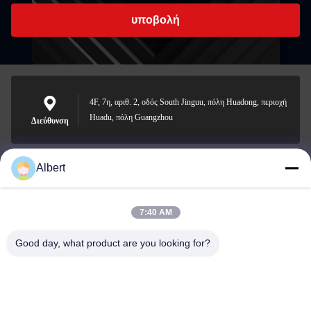
υποβολή
4F, 7η, αριθ. 2, οδός South Jinguu, πόλη Huadong, περιοχή
Huadu, πόλη Guangzhou
Διεύθυνση
Albert
james@yimiautoparts.com
Ηλεκτρονικό
7:40 AM
Good day, what product are you looking for?
0086-17820569171
Τηλεφώνημα