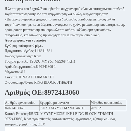
Η λειτουργία του δαχτυλίδιου κιβωτίου συγχρονισμού είναι να επιτυγχάνεται σταθερή
ταχύτητα περιστροφής για την ενεργοποίηση και ομαλή ενεργοποίηση των
κιβωτίων.Σύγχρονίζει γρήγορα το μανίκι δέσμευσης μετάδοσης με το δαχτυλίδι
ταχυτήτων που πρέπει να δέχεται, συντομεύει το χρόνο μετατόπισης και αποτρέπει την
πρόσκρουση μετατόπισης που προκαλείται από το μαξιλάρισμα πριν από τον
συγχρονισμό, καθιστώντας την οδήγηση του αυτοκινήτου πιο ομαλή.
Λεπτομέρειες για το προϊόν
Εγγύηση ποιότητας:6 μήνες
Πραγματικό μέγεθος:11.6*11.6*1
Χώρος προέλευσης: Κίνα
Τροχαίο μοντέλο: ISUZU MYY5T MZZ6F 4KH1
Αριθμός εργοστασίου:8-97241306-1
Μηχανικό: 4H
Ετικέτα:CHINA AFTERMARKET
Ονομασία προϊόντος:RING BLOCK 5TH&6TH
Αριθμός ΟΕ:8972413060
Αριθμός εργοστασίου
Εφαρμόσιμα μοντέλα
Μέγεθος συσκευασίας
8-97241306-1
ISUZU MYY5T MZZ6F 4KH1
20*16*1
Καυτές Ετικέτες:ISUZU MYY5T MZZ6F 4KH1 RING BLOCK 5TH&6TH
8972413060, Κίνα, προμηθευτές, κατασκευαστές, εργοστάσιο, εξατομικευμένο,
χονδρικό, χαμηλή τιμή, OEM