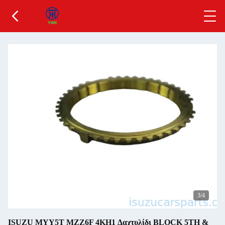
3
/4
ISUZU MYY5T MZZ6F 4KH1 Δαχτυλίδι BLOCK 5TH &