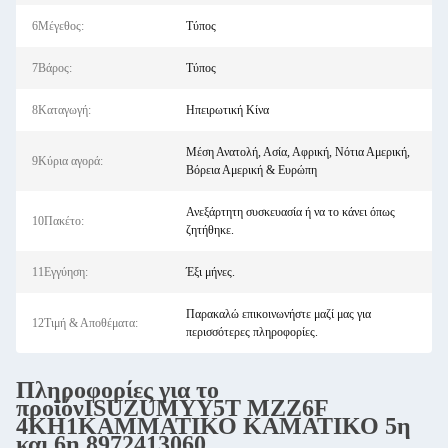
6Μέγεθος:
Τύπος
7Βάρος:
Τύπος
8Καταγωγή:
Ηπειρωτική Κίνα
Μέση Ανατολή, Ασία, Αφρική, Νότια Αμερική,
9Κύρια αγορά:
Βόρεια Αμερική & Ευρώπη
Ανεξάρτητη συσκευασία ή να το κάνει όπως
10Πακέτο:
ζητήθηκε.
11Εγγύηση:
Έξι μήνες.
Παρακαλώ επικοινωνήστε μαζί μας για
12Τιμή & Αποθέματα:
περισσότερες πληροφορίες.
Πληροφορίες για το
προϊόν
ISUZU
ΜΥY5T
MZZ6F
4KH1
ΚΑΜΜΑΤΙΚΟ ΚΑΜΑΤΙΚΟ 5η
και 6η 8972413060