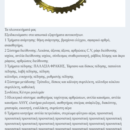
Τα πλεονεκτήματά μας
Εξειδικευόμαστε στα ιαπωνικά εξαρτήματα αυτοκινήτων.
1 Τμήματα ανάρτησης: θήκη ανάρτησης, βραχίονα ελέγχου, σφαιρικό αρθρό,
αναισθητήρα,
2 Σύστημα διεύθυνσης: Λεκάνια, άξονας άξονα, αρθρώσεις C.V, ράφι διεύθυνσης
ισχύος, αντλία διεύθυνσης ισχύος, σύνδεσμος σταθεροποιητή, ράβδος δέσμης και άκρο
ράφους, αρθρώσεις διεύθυνσης
3 Τμήματα πέδησης: ΠΑΛΑΣΙΑ ΦΡΑΚΗΣ, Τάμπανο και δίσκος πέδησης, παπούτσι
πέδησης, λαβή πέδησης, πέδηση
κύλινδρο, ενισχυτής πέδησης, ρυθμιστής πέδησης
4 Σύστημα μετάδοσης: Τρίποδες, δίσκος και κάλυψη συμπλέκτη, κύλινδρο κύκλου
συμπλέκτη, καθολική
Συνδέσεις Κέντρο ρουλεμάν
5 Ηλεκτρικό σύστημα: αισθητήρας ταχύτητας αρθρώσεων, αντλία καυσίμου, αντλία
καυσίμου ASSY, ελατήρια ρολογιού, αισθητήρας σπείρας ανάφλεξης, διακόπτης,
μπαταρία, εκκινητή, εναλλάκτη, συμπίεστη αέρα
6 Τμήματα κινητήρα: αντλία πετρελαίου, στερέωμα φίλτρου αέρα, πριονιστική
πριονιστική πριονιστική πριονιστική πριονιστική πριονιστική πριονιστική πριονιστική
πριονιστική πριονιστική πριονιστική πριονιστική πριονιστική πριονιστική πριονιστική
πριονιστική πριονιστική πριονιστική πριονιστική πριονιστική πριονιστική πριονιστική