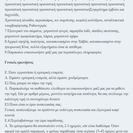
πριονιστική πριονιστική πριονιστική πριονιστική πριονιστική πριονιστική πριονιστική
πριονιστική πριονιστική πριονιστική πριονιστική πριονιστικήΣυγκρότημα έμβολο και
δαχτυλίδι,
Χρονιστική αλυσίδα, αεροσκάφος, κιτ συμπίεσης, κεφαλή κυλίνδρου, ανταλλακτικά
τουρβοφόρτισης Ραδιενεργός
7 Εξωτερικό του σώματος: μπροστινό φτερό, σφραγίδα λάδι, σαπίδες σκούπισης,
μπροστινό προφυλακτήρα, λάμπα, μπροστινό σχάρο
8 Αρχικό υψηλής ποιότητας, κατασκευασμένο στην Ταϊβάν, κατασκευασμένο στην
ηπειρωτική Κίνα, πολλά εξαρτήματα είναι σε απόθεμα.
9 Παρακαλώ επικοινωνήστε μαζί μας για περισσότερες πληροφορίες
Γενικές ερωτήσεις
Ε: Είστε εργοστάσιο ή εμπορική εταιρεία;
Α: Είμαστε εμπορική εταιρεία, αλλά είμαστε χονδρέμποροι.
Ε2.Πώς μπορώ να πάρω την τιμή;
Α. Παρακαλούμε να αισθάνεστε ελεύθεροι να επικοινωνήσετε μαζί μας για να μάθετε
την τιμή. Εάν με αριθμό μέρους, μοντέλο κινητήρα και ποσότητα, θα σας στείλουμε την
καλύτερη τιμή το συντομότερο δυνατό.
Ε3.Ποιοι είναι οι όροι συσκευασίας σας;
Γενικά, συσκευάζουμε τα προϊόντα με ουδέτερη συσκευασία και εξωτερικά καφέ
κουτιά.
Ε.4.Περιλαβαίνουμε την ώρα παράδοσης;
Α. Τα εμπορεύματα θα αποσταλούν εντός 2-5 ημερών, εάν είναι διαθέσιμα. Όσον
αφορά την ομαλή παραγωγή, ο χρόνος παράδοσης είναι περίπου 15-45 ημέρες μετά την