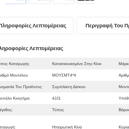
Πληροφορίες Λεπτομέρειας
Περιγραφή Του Π
ληροφορίες Λεπτομέρειας
όπος Καταγωγής
Κατασκευασμένο Στην Κίνα
Μάρκ
ριθμό Μοντέλου
ΜΟΥΣΜΤ4*4
Αριθμ
νομασία Του Προϊόντος:
Συμπλέκτη Δίσκου
Μοντέ
οντέλο Κινητήρα:
4JJ1
Υπόθ
έγεθος:
Τύπος
Βάρο
αταγωγή:
Ηπειρωτική Κίνα
Κύρια