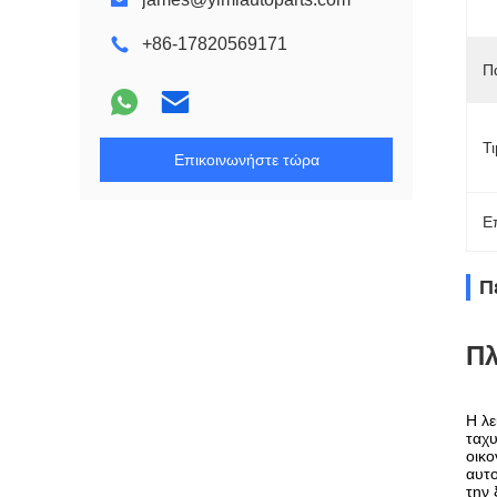
+86-17820569171
Π
Τ
Επικοινωνήστε τώρα
Ε
Π
Πλ
Η λε
ταχυ
οικο
αυτο
την 