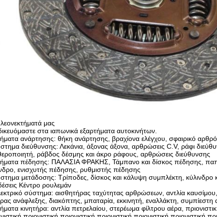
πλεονεκτήματά μας
δικευόμαστε στα ιαπωνικά εξαρτήματα αυτοκινήτων.
ήματα ανάρτησης: θήκη ανάρτησης, βραχίονα ελέγχου, σφαιρικό αρθρό
στημα διεύθυνσης: Λεκάνια, άξονας άξονα, αρθρώσεις C.V, ράφι διεύθ
εροποιητή, ράβδος δέσμης και άκρο ράφους, αρθρώσεις διεύθυνσης
μήματα πέδησης: ΠΑΛΑΣΙΑ ΦΡΑΚΗΣ, Τάμπανο και δίσκος πέδησης, πα
νδρο, ενισχυτής πέδησης, ρυθμιστής πέδησης
στημα μετάδοσης: Τρίποδες, δίσκος και κάλυψη συμπλέκτη, κύλινδρο 
έσεις Κέντρο ρουλεμάν
εκτρικό σύστημα: αισθητήρας ταχύτητας αρθρώσεων, αντλία καυσίμου,
ρας ανάφλεξης, διακόπτης, μπαταρία, εκκινητή, εναλλάκτη, συμπίεστη 
ήματα κινητήρα: αντλία πετρελαίου, στερέωμα φίλτρου αέρα, πριονιστική
νιστική πριονιστική πριονιστική πριονιστική πριονιστική πριονιστική πρ