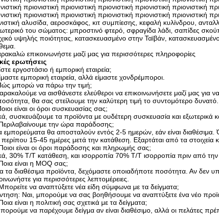
νιστική πριονιστική πριονιστική πριονιστική πριονιστική πριονιστική πρ
νιστική πριονιστική πριονιστική πριονιστική πριονιστική πριονιστική π
ιστική αλυσίδα, αεροσκάφος, κιτ συμπίεσης, κεφαλή κυλίνδρου, ανταλ
ωτερικό του σώματος: μπροστινό φτερό, σφραγίδα λάδι, σαπίδες σκο
χικό υψηλής ποιότητας, κατασκευασμένο στην Ταϊβάν, κατασκευασμένο 
θεμα.
ρακαλώ επικοινωνήστε μαζί μας για περισσότερες πληροφορίες
ικές ερωτήσεις
ίστε εργοστάσιο ή εμπορική εταιρεία;
ίμαστε εμπορική εταιρεία, αλλά είμαστε χονδρέμποροι.
Πώς μπορώ να πάρω την τιμή;
αρακαλούμε να αισθάνεστε ελεύθεροι να επικοινωνήσετε μαζί μας για να
ποσότητα, θα σας στείλουμε την καλύτερη τιμή το συντομότερο δυνατό.
οιοι είναι οι όροι συσκευασίας σας;
κά, συσκευάζουμε τα προϊόντα με ουδέτερη συσκευασία και εξωτερικά κ
.Περιλαβαίνουμε την ώρα παράδοσης;
α εμπορεύματα θα αποσταλούν εντός 2-5 ημερών, εάν είναι διαθέσιμ
ι περίπου 15-45 ημέρες μετά την κατάθεση. Εξαρτάται από τα στοιχεία 
Ποιοι είναι οι όροι παράδοσης και πληρωμής σας;
κά, 30% T/T κατάθεση, και ισορροπία 70% T/T ισορροπία πριν από τη
Ποια είναι η MOQ σας;
ια τα διαθέσιμα προϊόντα, δεχόμαστε οποιαδήποτε ποσότητα. Αν δεν
οινωνήστε για περισσότερες λεπτομέρειες.
Μπορείτε να αναπτύξετε νέα είδη σύμφωνα με τα δείγματα;
τηση: Ναι, μπορούμε να σας βοηθήσουμε να αναπτύξετε ένα νέο προϊό
Ποια είναι η πολιτική σας σχετικά με τα δείγματα;
πορούμε να παρέχουμε δείγμα αν είναι διαθέσιμο, αλλά οι πελάτες πρ