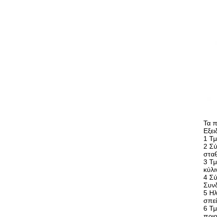
Τα 
Εξει
1 Τμ
2 Σύ
σταθ
3 Τ
κύλι
4 Σύ
Συνδ
5 Ηλ
σπεί
6 Τμ
πριο