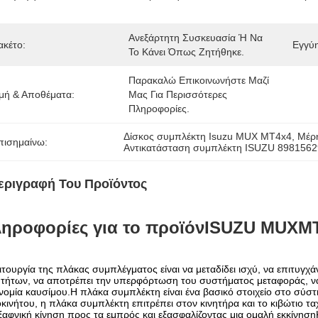
Ανεξάρτητη Συσκευασία Ή Να 
ακέτο:
Εγγύ
Το Κάνει Όπως Ζητήθηκε.
Παρακαλώ Επικοινωνήστε Μαζί 
ιμή & Αποθέματα:
Μας Για Περισσότερες 
Πληροφορίες.
Δίσκος συμπλέκτη Isuzu MUX MT4x4
, 
Μέρη
πισημαίνω:
Αντικατάσταση συμπλέκτη ISUZU 898156
εριγραφή Του Προϊόντος
ηροφορίες για το προϊόν
ISUZU MUXMT
ιτουργία της πλάκας συμπλέγματος είναι να μεταδίδει ισχύ, να επιτυγχά
τήτων, να αποτρέπει την υπερφόρτωση του συστήματος μεταφοράς, να 
νομία καυσίμου.Η πλάκα συμπλέκτη είναι ένα βασικό στοιχείο στο σύσ
κινήτου, η πλάκα συμπλέκτη επιτρέπει στον κινητήρα και το κιβώτιο 
ξαφνική κίνηση προς τα εμπρός και εξασφαλίζοντας μια ομαλή εκκίνησ