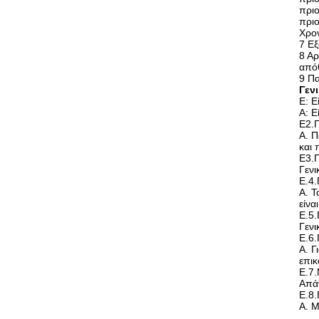
πριο
πριο
Χρον
7 Εξ
8 Αρ
από
9 Πα
Γεν
Ε: Ε
Α: Ε
Ε2.
Α. Π
και 
Ε3.Π
Γενι
Ε.4
Α. Τ
είνα
Ε.5.
Γενι
Ε.6.
Α. Γ
επικ
Ε.7.
Απάν
Ε.8.
Α. Μ