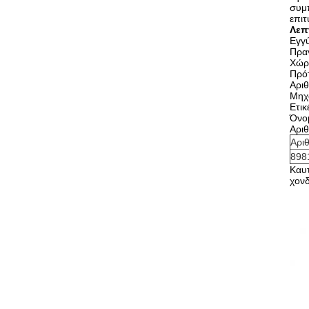
συμπ
επι
Λεπ
Εγγ
Πραγ
Χώρ
Πρό
Αρι
Μηχα
Ετι
Όνο
Αρι
Αρι
898
Καυ
χονδ