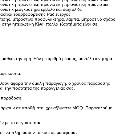
ιονιστική πριονιστική πριονιστική πριονιστική πριονιστική
ριονιστικήΣυγκρότημα έμβολο και δαχτυλίδι,
λακτικά τουρβοφόρτισης Ραδιενεργός
ύπισης, μπροστινό προφυλακτήρα, λάμπα, μπροστινό σχάρο
στην ηπειρωτική Κίνα, πολλά εξαρτήματα είναι σε
 μάθετε την τιμή. Εάν με αριθμό μέρους, μοντέλο κινητήρα
αφέ κουτιά.
α. Όσον αφορά την ομαλή παραγωγή, ο χρόνος παράδοσης
και την ποσότητα της παραγγελίας σας.
ν παράδοση.
 υπάρχουν σε αποθέματα, χρειαζόμαστε MOQ. Παρακαλούμε
ν με τα δείγματα σας.
έπει να πληρώσουν το κόστος μεταφοράς.