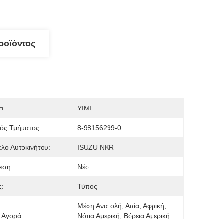
ροϊόντος
α
YIMI
ός Τμήματος:
8-98156299-0
λο Αυτοκινήτου:
ISUZU NKR
εση:
Νέο
ς:
Τύπος
Μέση Ανατολή, Ασία, Αφρική, 
 Αγορά:
Νότια Αμερική, Βόρεια Αμερική 