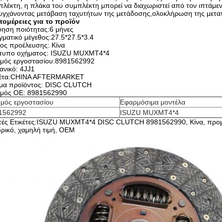
λέκτη, η πλάκα του συμπλέκτη μπορεί να διαχωριστεί από τον ιπτάμεν
τυγχάνοντας μετάβαση ταχυτήτων της μετάδοσης,ολοκλήρωση της μετα
τομέρειες για το προϊόν
ύηση ποιότητας:6 μήνες
ματικό μέγεθος:27.5*27.5*3.4
ος προέλευσης: Κίνα
τυπο οχήματος: ISUZU MUXMT4*4
θμός εργοστασίου:8981562992
νικό: 4JJ1
κέτα:CHINA AFTERMARKET
μα προϊόντος: DISC CLUTCH
θμός ΟΕ: 8981562990
θμός εργοστασίου
Εφαρμόσιμα μοντέλα
1562992
ISUZU MUXMT4*4
τές Ετικέτες:ISUZU MUXMT4*4 DISC CLUTCH 8981562990, Κίνα, προμηθ
ρικό, χαμηλή τιμή, OEM