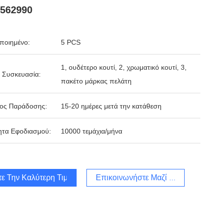
562990
ποιημένο:
5 PCS
1, ουδέτερο κουτί, 2, χρωματικό κουτί, 3,
 Συσκευασία:
πακέτο μάρκας πελάτη
δος Παράδοσης:
15-20 ημέρες μετά την κατάθεση
ητα Εφοδιασμού:
10000 τεμάχια/μήνα
τε Την Καλύτερη Τιμή
Επικοινωνήστε Μαζί Μας