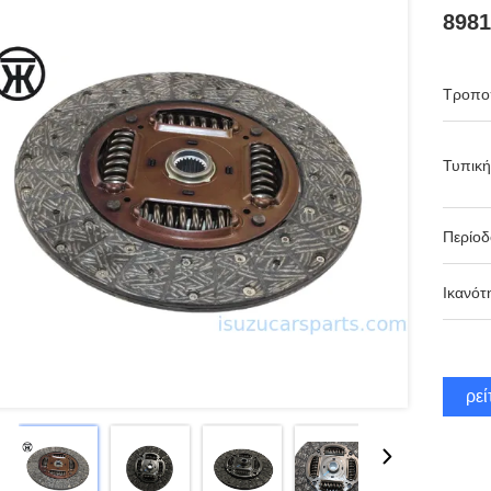
8981
Τροπο
Τυπική
Περίο
Ικανότ
Βρεί