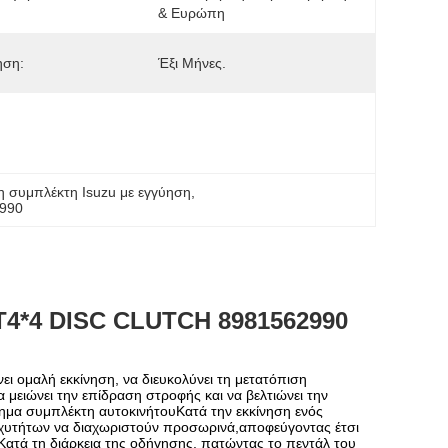
& Ευρώπη
ηση:
Έξι Μήνες.
 συμπλέκτη Isuzu με εγγύηση
, 
2990
4*4 DISC CLUTCH 8981562990
νει ομαλή εκκίνηση, να διευκολύνει τη μετατόπιση
μειώνει την επίδραση στροφής και να βελτιώνει την
τημα συμπλέκτη αυτοκινήτουΚατά την εκκίνηση ενός
ταχυτήτων να διαχωριστούν προσωρινά,αποφεύγοντας έτσι
ηΚατά τη διάρκεια της οδήγησης, πατώντας το πεντάλ του