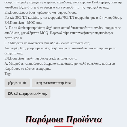
αφορά την ομαλή παραγωγή, ο χρόνος παράδοσης είναι περίπου 15-45 ημέρες μετά την
κατάθεση. Εξαρτάται από τα στοιχεία και την ποσότητα της παραγγελίας σας.
Ε.5.Ποιοι είναι οι όροι παράδοσης και πληρωμής σας;
Γενικά, 30% T/T κατάθεση, και ισορροπία 70% T/T ισορροπία πριν από την παράδοση.
Ε.6.Ποια είναι η MOQ σας;
Α. Για τα διαθέσιμα προϊόντα, δεχόμαστε οποιαδήποτε ποσότητα. Αν δεν υπάρχουν σε
αποθέματα, χρειαζόμαστε MOQ. Παρακαλούμε επικοινωνήστε για περισσότερες
λεπτομέρειες.
Ε.7.Μπορείτε να αναπτύξετε νέα είδη σύμφωνα με τα δείγματα;
Απάντηση: Ναι, μπορούμε να σας βοηθήσουμε να αναπτύξετε ένα νέο προϊόν με τα
δείγματα σας.
Ε.8.Ποια είναι η πολιτική σας σχετικά με τα δείγματα;
Α. Μπορούμε να παρέχουμε δείγμα αν είναι διαθέσιμο, αλλά οι πελάτες πρέπει να
πληρώσουν το κόστος μεταφοράς.
Tags:
μέρη isuzu tfr
μέρη αντικατάστασης isuzu
ISUZU κινητήρας εκκίνησης
Παρόμοια Προϊόντα