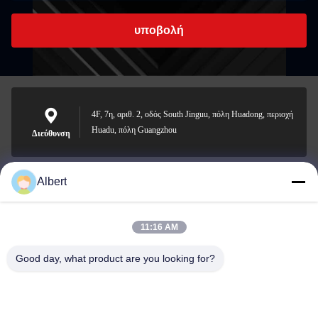
υποβολή
4F, 7η, αριθ. 2, οδός South Jinguu, πόλη Huadong, περιοχή
Huadu, πόλη Guangzhou
Διεύθυνση
Albert
james@yimiautoparts.com
Ηλεκτρονικό
11:16 AM
Good day, what product are you looking for?
0086-17820569171
Τηλεφώνημα