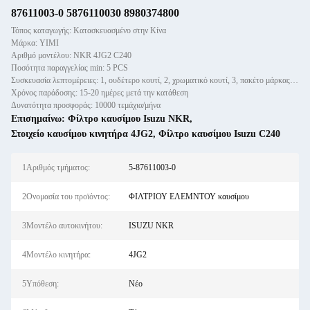
87611003-0 5876110030 8980374800
Τόπος καταγωγής: Κατασκευασμένο στην Κίνα
Μάρκα: YIMI
Αριθμό μοντέλου: NKR 4JG2 C240
Ποσότητα παραγγελίας min: 5 PCS
Συσκευασία λεπτομέρειες: 1, ουδέτερο κουτί, 2, χρωματικό κουτί, 3, πακέτο μάρκας πελάτη
Χρόνος παράδοσης: 15-20 ημέρες μετά την κατάθεση
Δυνατότητα προσφοράς: 10000 τεμάχια/μήνα
Επισημαίνω:
Φίλτρο καυσίμου Isuzu NKR
,
Στοιχείο καυσίμου κινητήρα 4JG2
,
Φίλτρο καυσίμου Isuzu C240
1Αριθμός τμήματος:
5-87611003-0
2Ονομασία του προϊόντος:
ΦΙΛΤΡΙΟΥ ΕΛΕΜΝΤΟΥ καυσίμου
3Μοντέλο αυτοκινήτου:
ISUZU NKR
4Μοντέλο κινητήρα:
4JG2
5Υπόθεση:
Νέο