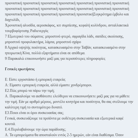
πριονιστική πριονιστική πριονιστική πριονιστική πριονιστική πριονιστική πριονιστική
πριονιστική πριονιστική πριονιστική πριονιστική πριονιστική πριονιστική πριονιστική
πριονιστική πριονιστική πριονιστική πριονιστική πριονιστικήΣυγκρότημα έμβολο και
δαχτυλίδι,
Χρονιστική αλυσίδα, αεροσκάφος, κιτ συμπίεσης, κεφαλή κυλίνδρου, ανταλλακτικά
τουρβοφόρτισης Ραδιενεργός
7 Εξωτερικό του σώματος: μπροστινό φτερό, σφραγίδα λάδι, σαπίδες σκούπισης,
μπροστινό προφυλακτήρα, λάμπα, μπροστινό σχάρο
8 Αρχικό υψηλής ποιότητας, κατασκευασμένο στην Ταϊβάν, κατασκευασμένο στην
ηπειρωτική Κίνα, πολλά εξαρτήματα είναι σε απόθεμα.
9 Παρακαλώ επικοινωνήστε μαζί μας για περισσότερες πληροφορίες
Γενικές ερωτήσεις
Ε: Είστε εργοστάσιο ή εμπορική εταιρεία;
Α: Είμαστε εμπορική εταιρεία, αλλά είμαστε χονδρέμποροι.
Ε2.Πώς μπορώ να πάρω την τιμή;
Α. Παρακαλούμε να αισθάνεστε ελεύθεροι να επικοινωνήσετε μαζί μας για να μάθετε
την τιμή. Εάν με αριθμό μέρους, μοντέλο κινητήρα και ποσότητα, θα σας στείλουμε την
καλύτερη τιμή το συντομότερο δυνατό.
Ε3.Ποιοι είναι οι όροι συσκευασίας σας;
Γενικά, συσκευάζουμε τα προϊόντα με ουδέτερη συσκευασία και εξωτερικά καφέ
κουτιά.
Ε.4.Περιλαβαίνουμε την ώρα παράδοσης;
Α. Τα εμπορεύματα θα αποσταλούν εντός 2-5 ημερών, εάν είναι διαθέσιμα. Όσον