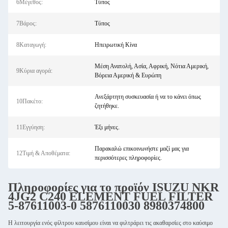
6Μέγεθος:
Τύπος
7Βάρος:
Τύπος
8Καταγωγή:
Ηπειρωτική Κίνα
Μέση Ανατολή, Ασία, Αφρική, Νότια Αμερική,
9Κύρια αγορά:
Βόρεια Αμερική & Ευρώπη
Ανεξάρτητη συσκευασία ή να το κάνει όπως
10Πακέτο:
ζητήθηκε.
11Εγγύηση:
Έξι μήνες.
Παρακαλώ επικοινωνήστε μαζί μας για
12Τιμή & Αποθέματα:
περισσότερες πληροφορίες.
Πληροφορίες για το προϊόν ISUZU NKR
4JG2 C240 ELEMENT FUEL FILTER
5-87611003-0 5876110030 8980374800
Η λειτουργία ενός φίλτρου καυσίμου είναι να φιλτράρει τις ακαθαρσίες στο καύσιμο