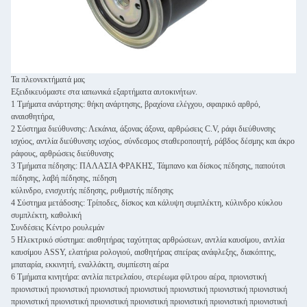
Τα πλεονεκτήματά μας
Εξειδικευόμαστε στα ιαπωνικά εξαρτήματα αυτοκινήτων.
1 Τμήματα ανάρτησης: θήκη ανάρτησης, βραχίονα ελέγχου, σφαιρικό αρθρό,
αναισθητήρα,
2 Σύστημα διεύθυνσης: Λεκάνια, άξονας άξονα, αρθρώσεις C.V, ράφι διεύθυνσης
ισχύος, αντλία διεύθυνσης ισχύος, σύνδεσμος σταθεροποιητή, ράβδος δέσμης και άκρο
ράφους, αρθρώσεις διεύθυνσης
3 Τμήματα πέδησης: ΠΑΛΑΣΙΑ ΦΡΑΚΗΣ, Τάμπανο και δίσκος πέδησης, παπούτσι
πέδησης, λαβή πέδησης, πέδηση
κύλινδρο, ενισχυτής πέδησης, ρυθμιστής πέδησης
4 Σύστημα μετάδοσης: Τρίποδες, δίσκος και κάλυψη συμπλέκτη, κύλινδρο κύκλου
συμπλέκτη, καθολική
Συνδέσεις Κέντρο ρουλεμάν
5 Ηλεκτρικό σύστημα: αισθητήρας ταχύτητας αρθρώσεων, αντλία καυσίμου, αντλία
καυσίμου ASSY, ελατήρια ρολογιού, αισθητήρας σπείρας ανάφλεξης, διακόπτης,
μπαταρία, εκκινητή, εναλλάκτη, συμπίεστη αέρα
6 Τμήματα κινητήρα: αντλία πετρελαίου, στερέωμα φίλτρου αέρα, πριονιστική
πριονιστική πριονιστική πριονιστική πριονιστική πριονιστική πριονιστική πριονιστική
πριονιστική πριονιστική πριονιστική πριονιστική πριονιστική πριονιστική πριονιστική