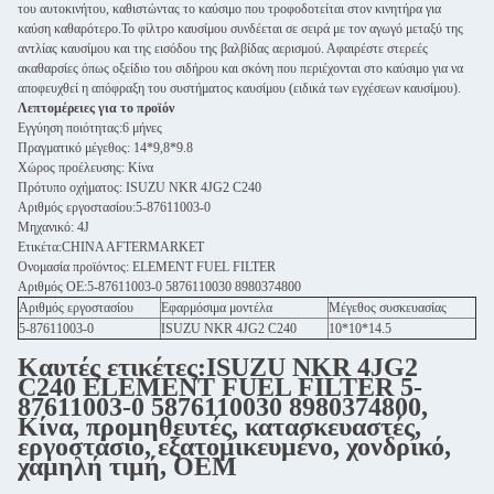
του αυτοκινήτου, καθιστώντας το καύσιμο που τροφοδοτείται στον κινητήρα για
καύση καθαρότερο.Το φίλτρο καυσίμου συνδέεται σε σειρά με τον αγωγό μεταξύ της
αντλίας καυσίμου και της εισόδου της βαλβίδας αερισμού. Αφαιρέστε στερεές
ακαθαρσίες όπως οξείδιο του σιδήρου και σκόνη που περιέχονται στο καύσιμο για να
αποφευχθεί η απόφραξη του συστήματος καυσίμου (ειδικά των εγχέσεων καυσίμου).
Λεπτομέρειες για το προϊόν
Εγγύηση ποιότητας:6 μήνες
Πραγματικό μέγεθος: 14*9,8*9.8
Χώρος προέλευσης: Κίνα
Πρότυπο οχήματος: ISUZU NKR 4JG2 C240
Αριθμός εργοστασίου:5-87611003-0
Μηχανικό: 4J
Ετικέτα:CHINA AFTERMARKET
Ονομασία προϊόντος: ELEMENT FUEL FILTER
Αριθμός ΟΕ:5-87611003-0 5876110030 8980374800
Αριθμός εργοστασίου
Εφαρμόσιμα μοντέλα
Μέγεθος συσκευασίας
5-87611003-0
ISUZU NKR 4JG2 C240
10*10*14.5
Καυτές ετικέτες:ISUZU NKR 4JG2
C240 ELEMENT FUEL FILTER 5-
87611003-0 5876110030 8980374800,
Κίνα, προμηθευτές, κατασκευαστές,
εργοστάσιο, εξατομικευμένο, χονδρικό,
χαμηλή τιμή, OEM