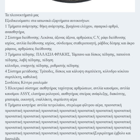
Τα πλεονεκτήματά μας
Εξειδικευόμαστε στα ιαπωνικά εξαρτήματα αυτοκινήτων.
1 Τμήματα ανάρτησης: θήκη ανάρτησης, βραχίονα ελέγχου, σφαιρικό αρθρό,
αναισθητήρα,
2 Σύστημα διεύθυνσης: Λεκάνια, άξονας άξονα, αρθρώσεις C.V, ράφι διεύθυνσης
ισχύος, αντλία διεύθυνσης ισχύος, σύνδεσμος σταθεροποιητή, ράβδος δέσμης και άκρο
ράφους, αρθρώσεις διεύθυνσης
3 Τμήματα πέδησης: ΠΑΛΑΣΙΑ ΦΡΑΚΗΣ, Τάμπανο και δίσκος πέδησης, παπούτσι
πέδησης, λαβή πέδησης, πέδηση
κύλινδρο, ενισχυτής πέδησης, ρυθμιστής πέδησης
4 Σύστημα μετάδοσης: Τρίποδες, δίσκος και κάλυψη συμπλέκτη, κύλινδρο κύκλου
συμπλέκτη, καθολική
Συνδέσεις Κέντρο ρουλεμάν
5 Ηλεκτρικό σύστημα: αισθητήρας ταχύτητας αρθρώσεων, αντλία καυσίμου, αντλία
καυσίμου ASSY, ελατήρια ρολογιού, αισθητήρας σπείρας ανάφλεξης, διακόπτης,
μπαταρία, εκκινητή, εναλλάκτη, συμπίεστη αέρα
6 Τμήματα κινητήρα: αντλία πετρελαίου, στερέωμα φίλτρου αέρα, πριονιστική
πριονιστική πριονιστική πριονιστική πριονιστική πριονιστική πριονιστική πριονιστική
πριονιστική πριονιστική πριονιστική πριονιστική πριονιστική πριονιστική πριονιστική
πριονιστική πριονιστική πριονιστική πριονιστική πριονιστική πριονιστική πριονιστική
πριονιστική πριονιστική πριονιστική πριονιστική πριονιστική πριονιστική πριονιστική
πριονιστική πριονιστική πριονιστική πριονιστική πριονιστικήΣυγκρότημα έμβολο και
δαχτυλίδι,