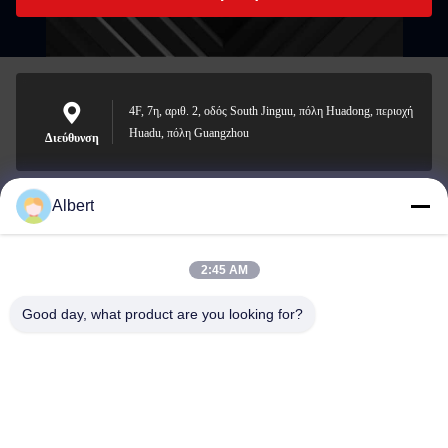
4F, 7η, αριθ. 2, οδός South Jinguu, πόλη Huadong, περιοχή
Huadu, πόλη Guangzhou
Διεύθυνση
Albert
james@yimiautoparts.com
Ηλεκτρονικό
2:45 AM
Good day, what product are you looking for?
0086-17820569171
Τηλεφώνημα