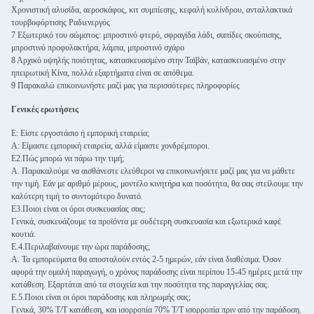
Χρονιστική αλυσίδα, αεροσκάφος, κιτ συμπίεσης, κεφαλή κυλίνδρου, ανταλλακτικά
τουρβοφόρτισης Ραδιενεργός
7 Εξωτερικό του σώματος: μπροστινό φτερό, σφραγίδα λάδι, σαπίδες σκούπισης,
μπροστινό προφυλακτήρα, λάμπα, μπροστινό σχάρο
8 Αρχικό υψηλής ποιότητας, κατασκευασμένο στην Ταϊβάν, κατασκευασμένο στην
ηπειρωτική Κίνα, πολλά εξαρτήματα είναι σε απόθεμα.
9 Παρακαλώ επικοινωνήστε μαζί μας για περισσότερες πληροφορίες
Γενικές ερωτήσεις
Ε: Είστε εργοστάσιο ή εμπορική εταιρεία;
Α: Είμαστε εμπορική εταιρεία, αλλά είμαστε χονδρέμποροι.
Ε2.Πώς μπορώ να πάρω την τιμή;
Α. Παρακαλούμε να αισθάνεστε ελεύθεροι να επικοινωνήσετε μαζί μας για να μάθετε
την τιμή. Εάν με αριθμό μέρους, μοντέλο κινητήρα και ποσότητα, θα σας στείλουμε την
καλύτερη τιμή το συντομότερο δυνατό.
Ε3.Ποιοι είναι οι όροι συσκευασίας σας;
Γενικά, συσκευάζουμε τα προϊόντα με ουδέτερη συσκευασία και εξωτερικά καφέ
κουτιά.
Ε.4.Περιλαβαίνουμε την ώρα παράδοσης;
Α. Τα εμπορεύματα θα αποσταλούν εντός 2-5 ημερών, εάν είναι διαθέσιμα. Όσον
αφορά την ομαλή παραγωγή, ο χρόνος παράδοσης είναι περίπου 15-45 ημέρες μετά την
κατάθεση. Εξαρτάται από τα στοιχεία και την ποσότητα της παραγγελίας σας.
Ε.5.Ποιοι είναι οι όροι παράδοσης και πληρωμής σας;
Γενικά, 30% T/T κατάθεση, και ισορροπία 70% T/T ισορροπία πριν από την παράδοση.