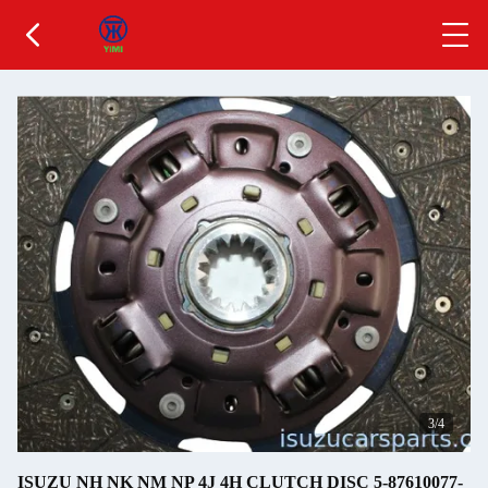
3
/4
ISUZU NH NK NM NP 4J 4H CLUTCH DISC 5-87610077-