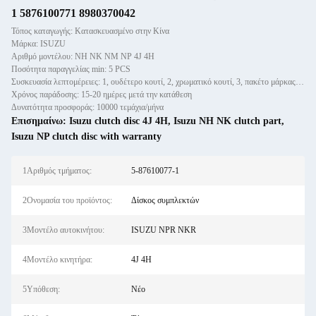
1 5876100771 8980370042
Τόπος καταγωγής: Κατασκευασμένο στην Κίνα
Μάρκα: ISUZU
Αριθμό μοντέλου: NH NK NM NP 4J 4H
Ποσότητα παραγγελίας min: 5 PCS
Συσκευασία λεπτομέρειες: 1, ουδέτερο κουτί, 2, χρωματικό κουτί, 3, πακέτο μάρκας πελάτη
Χρόνος παράδοσης: 15-20 ημέρες μετά την κατάθεση
Δυνατότητα προσφοράς: 10000 τεμάχια/μήνα
Επισημαίνω:
Isuzu clutch disc 4J 4H
,
Isuzu NH NK clutch part
,
Isuzu NP clutch disc with warranty
1Αριθμός τμήματος:
5-87610077-1
2Ονομασία του προϊόντος:
Δίσκος συμπλεκτών
3Μοντέλο αυτοκινήτου:
ISUZU NPR NKR
4Μοντέλο κινητήρα:
4J 4H
5Υπόθεση:
Νέο