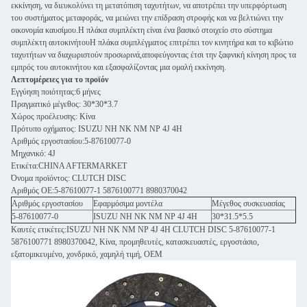
εκκίνηση, να διευκολύνει τη μετατόπιση ταχυτήτων, να αποτρέπει την υπερφόρτωση
του συστήματος μεταφοράς, να μειώνει την επίδραση στροφής και να βελτιώνει την
οικονομία καυσίμου.Η πλάκα συμπλέκτη είναι ένα βασικό στοιχείο στο σύστημα
συμπλέκτη αυτοκινήτουΗ πλάκα συμπλέγματος επιτρέπει τον κινητήρα και το κιβώτιο
ταχυτήτων να διαχωριστούν προσωρινά,αποφεύγοντας έτσι την ξαφνική κίνηση προς τα
εμπρός του αυτοκινήτου και εξασφαλίζοντας μια ομαλή εκκίνηση.
Λεπτομέρειες για το προϊόν
Εγγύηση ποιότητας:6 μήνες
Πραγματικό μέγεθος: 30*30*3.7
Χώρος προέλευσης: Κίνα
Πρότυπο οχήματος: ISUZU NH NK NM NP 4J 4H
Αριθμός εργοστασίου:5-87610077-0
Μηχανικό: 4J
Ετικέτα:CHINA AFTERMARKET
Όνομα προϊόντος: CLUTCH DISC
Αριθμός ΟΕ:5-87610077-1 5876100771 8980370042
Αριθμός εργοστασίου
Εφαρμόσιμα μοντέλα
Μέγεθος συσκευασίας
5-87610077-0
ISUZU NH NK NM NP 4J 4H
30*31.5*5.5
Καυτές ετικέτες:ISUZU NH NK NM NP 4J 4H CLUTCH DISC 5-87610077-1
5876100771 8980370042, Κίνα, προμηθευτές, κατασκευαστές, εργοστάσιο,
εξατομικευμένο, χονδρικό, χαμηλή τιμή, OEM