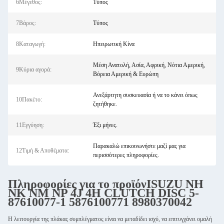
6Μέγεθος:
Τύπος
7Βάρος:
Τύπος
8Καταγωγή:
Ηπειρωτική Κίνα
Μέση Ανατολή, Ασία, Αφρική, Νότια Αμερική,
9Κύρια αγορά:
Βόρεια Αμερική & Ευρώπη
Ανεξάρτητη συσκευασία ή να το κάνει όπως
10Πακέτο:
ζητήθηκε.
11Εγγύηση:
Έξι μήνες.
Παρακαλώ επικοινωνήστε μαζί μας για
12Τιμή & Αποθέματα:
περισσότερες πληροφορίες.
Πληροφορίες για το προϊόν
ISUZU NH
NK NM NP 4J 4H CLUTCH DISC 5-
87610077-1 5876100771 8980370042
Η λειτουργία της πλάκας συμπλέγματος είναι να μεταδίδει ισχύ, να επιτυγχάνει ομαλή