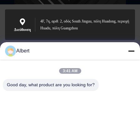
4F, 7η, αριθ. 2, οδός South Jinguu, πόλη Huadong, περιοχή
Huadu, πόλη Guangzhou
Διεύθυνση
Albert
james@yimiautoparts.com
Ηλεκτρονικό
3:41 AM
Good day, what product are you looking for?
0086-17820569171
Τηλεφώνημα