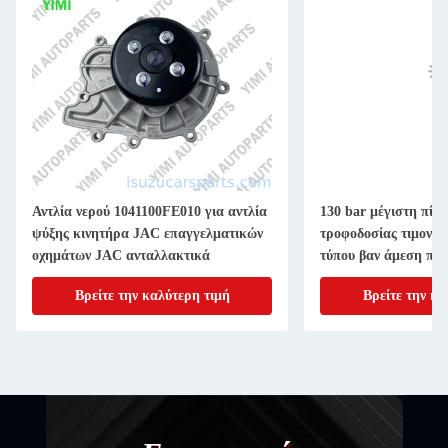
Αντλία νερού 1041100FE010 για αντλία
130 bar μέγιστη πίεσ
ψύξης κινητήρα JAC επαγγελματικών
τροφοδοσίας τιμονιού
οχημάτων JAC ανταλλακτικά
τύπου βαν άμεση πρ
κινητήρες HINO J0
Βρείτε την καλύτερη τιμή
Βρείτε την κα