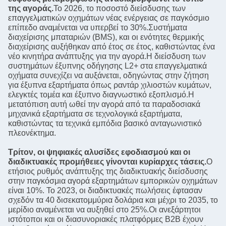
της αγοράς.
Το 2026, το ποσοστό διείσδυσης των
επαγγελματικών οχημάτων νέας ενέργειας σε παγκόσμιο
επίπεδο αναμένεται να υπερβεί το 30%.Συστήματα
διαχείρισης μπαταριών (BMS), και οι ενότητες θερμικής
διαχείρισης αυξήθηκαν από έτος σε έτος, καθιστώντας ένα
νέο κινητήρα ανάπτυξης για την αγορά.Η διείσδυση των
συστημάτων έξυπνης οδήγησης L2+ στα επαγγελματικά
οχήματα συνεχίζει να αυξάνεται, οδηγώντας στην ζήτηση
για έξυπνα εξαρτήματα όπως ραντάρ χιλιοστών κυμάτων,
ελεγκτές τομέα και έξυπνο διαγνωστικό εξοπλισμό.Η
μετατόπιση αυτή ωθεί την αγορά από τα παραδοσιακά
μηχανικά εξαρτήματα σε τεχνολογικά εξαρτήματα,
καθιστώντας τα τεχνικά εμπόδια βασικό ανταγωνιστικό
πλεονέκτημα.
Τρίτον, οι ψηφιακές αλυσίδες εφοδιασμού και οι
διαδικτυακές προμήθειες γίνονται κυρίαρχες τάσεις.
Ο
ετήσιος ρυθμός ανάπτυξης της διαδικτυακής διείσδυσης
στην παγκόσμια αγορά εξαρτημάτων εμπορικών οχημάτων
είναι 10%. Το 2023, οι διαδικτυακές πωλήσεις έφτασαν
σχεδόν τα 40 δισεκατομμύρια δολάρια και μέχρι το 2035, το
μερίδιο αναμένεται να αυξηθεί στο 25%.Οι ανεξάρτητοι
ιστότοποι και οι διασυνοριακές πλατφόρμες B2B έχουν