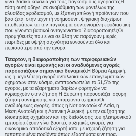
γίνει βασικά κανάλια για τους παγκόσμιους αγοραστέςΗ
τάση αυτή οδηγεί σε αναβάθμιση των μοντέλων της
αλυσίδας εφοδιασμού, με έξυπνη επιλογή προϊόντων που
βασίζεται στην τεχνητή νοημοσύνη, ψηφιακή διαχείριση
αποθεμάτων,και την παγκόσμια συντονισμένη εφοδιαστική
που γίνονται βασικοί ανταγωνιστικοί διαφοροποιητέςΟι
προμηθευτές που είναι σε θέση να παράγουν μικρές
παρτίδες με υψηλή συχνότητα ευνοούνται όλο και
περισσότερο από την αγορά.
Τέταρτον, η διαφοροποίηση των περιφερειακών
αγορών είναι εμφανής και οι αναδυόμενες αγορές
παρουσιάζουν σημαντικό δυναμικό.
Η Βόρεια Αμερική,
ως η μεγαλύτερη αγορά ανταλλακτικών επαγγελματικών
οχημάτων στον κόσμο, αντιπροσωπεύει το 51,5% της
αγοράς, με τα εξαρτήματα βαρέων φορτηγών να
κυριαρχούν στην ζήτηση.Η Ευρώπη παρουσιάζει ισχυρή
ζήτηση συντήρησης για υπάρχοντα οχήματαΟι
αναδυόμενες αγορές, όπως η Νοτιοανατολική Ασία, η
Μέση Ανατολή και η Λατινική Αμερική, με την αύξηση της
ιδιοκτησίας οχημάτων και της διείσδυσης του ηλεκτρονικού
εμπορίου,έχουν γίνει βασικές αυξητικές αγορές για
οικονομικά αποδοτικά εξαρτήματα, με ισχυρή ζήτηση για
τυποποιημένα προϊόντα όπως εξαρτήματα κινητήρα,